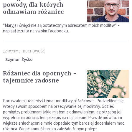
powody, dla których
odmawiam różaniec
"Maryja i święci nie są ostatecznym adresatem moich modlitw" -
napisał jezuita na swoim Facebooku.
12 lat temu
DUCHOWOŚĆ
Szymon Żyśko
Różaniec dla opornych -
tajemnice radosne
Poruszałem już kiedyś temat modlitwy różańcowej. Podzieliłem się
wtedy swoim sposobem na przeżywanie tej modlitwy. Gdzieś
pomiędzy problemami jakie miałem z odmawianiem, a potrzebą jej
wypełniania odnalazłem przepis na nią i siebie. Prawdę mówiąc im
większe zniechęcenie mnie dopadało tym bardziej doceniałem moc
różańca. Widać komuś bardzo zależało żebym poległ.