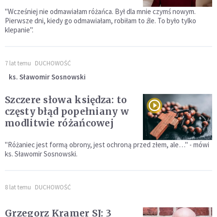
"Wcześniej nie odmawiałam różańca. Był dla mnie czymś nowym.
Pierwsze dni, kiedy go odmawiałam, robiłam to źle. To było tylko
klepanie".
7 lat temu
DUCHOWOŚĆ
ks. Sławomir Sosnowski
Szczere słowa księdza: to
częsty błąd popełniany w
modlitwie różańcowej
"Różaniec jest formą obrony, jest ochroną przed złem, ale…" - mówi
ks. Sławomir Sosnowski.
8 lat temu
DUCHOWOŚĆ
Grzegorz Kramer SJ: 3