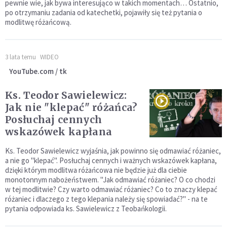
pewnie wie, jak bywa interesująco w takich momentach… Ostatnio,
po otrzymaniu zadania od katechetki, pojawiły się też pytania o
modlitwę różańcową.
3 lata temu
WIDEO
YouTube.com / tk
Ks. Teodor Sawielewicz:
Jak nie "klepać" różańca?
Posłuchaj cennych
wskazówek kapłana
Ks. Teodor Sawielewicz wyjaśnia, jak powinno się odmawiać różaniec,
a nie go "klepać". Posłuchaj cennych i ważnych wskazówek kapłana,
dzięki którym modlitwa różańcowa nie będzie już dla ciebie
monotonnym nabożeństwem. "Jak odmawiać różaniec? O co chodzi
w tej modlitwie? Czy warto odmawiać różaniec? Co to znaczy klepać
różaniec i dlaczego z tego klepania należy się spowiadać?" - na te
pytania odpowiada ks. Sawielewicz z Teobańkologii.