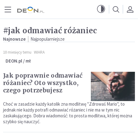
Przejdź do menu głównego
Przejdź do treści
#jak odmawiać różaniec
Najnowsze
Najpopularniejsze
10 miesięcy temu
WIARA
DEON.pl / mł
Jak poprawnie odmawiać
różaniec? Oto wszystko,
czego potrzebujesz
Choć w zasadzie każdy katolik zna modlitwę "Zdrowaś Mario", to
jednak nie każdy potrafi odmawiać różaniec i nie ma w tym nic
zaskakującego. Dobra wiadomość: to prosta modlitwa, której można
szybko się nauczyć.