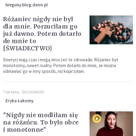
bieguny.blog.deon.pl
Różaniec nigdy nie był
dla mnie. Porzuciłam go
już dawno. Potem dotarło
do mnie to
[ŚWIADECTWO]
Emeryci mają czas i mogą mruczeć te zdrowaśki. Różaniec był
monotonny, nawet nudny. Potem dotarło do mnie, że można
odmawiać go w inny sposób, niż kojarzyłam.
7 lat temu
DUCHOWOŚĆ
Eryka Łakomy
"Nigdy nie modliłam się
na różańcu. To było obce
i monotonne"