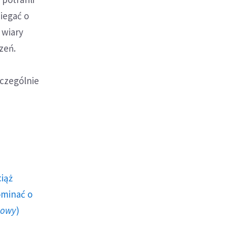
iegać o
 wiary
zeń.
zczególnie
ciąż
ominać o
howy
)