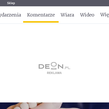
g
Sklep
Wię
darzenia
Komentarze
Wiara
Wideo