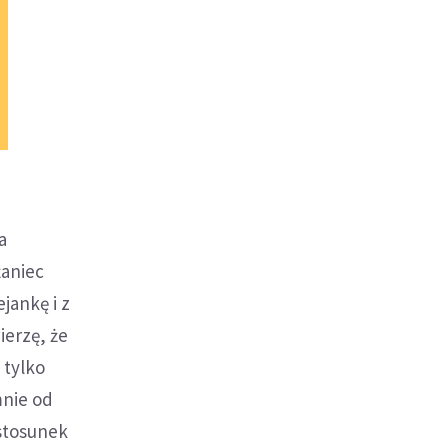
a
żaniec
jankę i z
ierzę, że
 tylko
mnie od
 stosunek