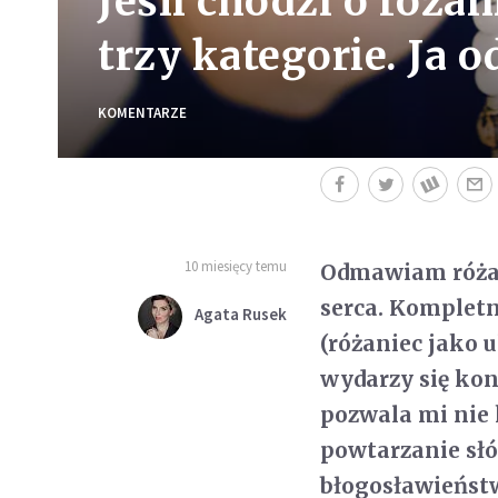
Jeśli chodzi o różan
trzy kategorie. Ja
KOMENTARZE
10 miesięcy temu
Odmawiam różani
serca. Komplet
Agata Rusek
(różaniec jako 
wydarzy się konk
pozwala mi nie 
powtarzanie słó
błogosławieńs