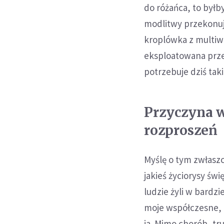
do różańca, to byłb
modlitwy przekonuje
kroplówka z multiw
eksploatowana prze
potrzebuje dziś taki
Przyczyna 
rozproszeń
Myślę o tym zwłasz
jakieś życiorysy świ
ludzie żyli w bardzi
moje współczesne, t
ja. Mimo chorób, tr