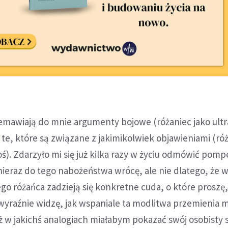
emawiają do mnie argumenty bojowe (różaniec jako ultr
 te, które są związane z jakimikolwiek objawieniami (ró
ś). Zdarzyło mi się już kilka razy w życiu odmówić pompe
ieraz do tego nabożeństwa wrócę, ale nie dlatego, że w
o różańca zadzieją się konkretne cuda, o które proszę,
wyraźnie widzę, jak wspaniale ta modlitwa przemienia 
już w jakichś analogiach miałabym pokazać swój osobisty