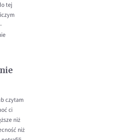
o tej
niczym
-
nie
nie
ub czytam
hoć ci
ęższe niż
ecność niż
potrafili