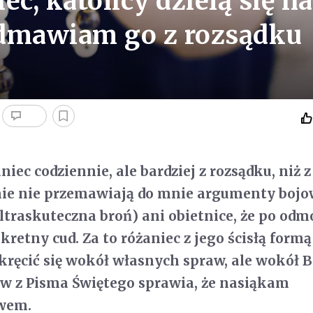
iec, katolicy dzielą się na
 odmawiam go z rozsądku
ec codziennie, ale bardziej z rozsądku, niż 
nie nie przemawiają do mnie argumenty boj
ultraskuteczna broń) ani obietnice, że po od
retny cud. Za to różaniec z jego ścisłą formą
kręcić się wokół własnych spraw, ale wokół B
w z Pisma Świętego sprawia, że nasiąkam
twem.