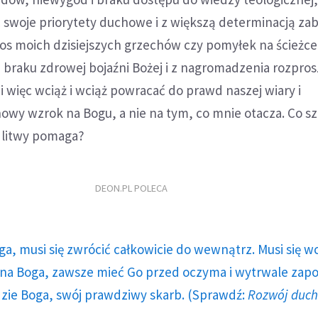
ć swoje priorytety duchowe i z większą determinacją zab
os moich dzisiejszych grzechów czy pomyłek na ścieżce
 z braku zdrowej bojaźni Bożej i z nagromadzenia rozpros
więc wciąż i wciąż powracać do prawd naszej wiary i
wy wzrok na Bogu, a nie na tym, co mnie otacza. Co s
dlitwy pomaga?
DEON.PL POLECA
ga, musi się zwrócić całkowicie do wewnątrz. Musi się w
a Boga, zawsze mieć Go przed oczyma i wytrwale zap
dzie Boga, swój prawdziwy skarb. (Sprawdź:
Rozwój duc