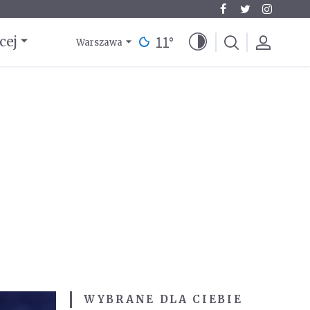
11
°
cej
Warszawa
WYBRANE DLA CIEBIE