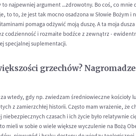
y to najpewniej argument ...zdrowotny. Bo coś, co mnie d
, to to, że jest tak mocno osadzona w Słowie Bożym i 
itaminami pomaga odżywić moją duszę. A ta moja dusza 
z codzienność i rozmaite bodźce z zewnątrz - ewident
ej specjalnej suplementacji.
większości grzechów? Nagromadze
cza wtedy, gdy np. zwiedzam średniowieczne kościoły l
ętych z zamierzchłej historii. Często mam wrażenie, że c
ej niebezpiecznych czasach i ich życie było relatywnie ci
o mieli w sobie o wiele większe wyczulenie na Bożą Ob
udów, niewygód i braku dostępu do wiedzy teologicznej, 