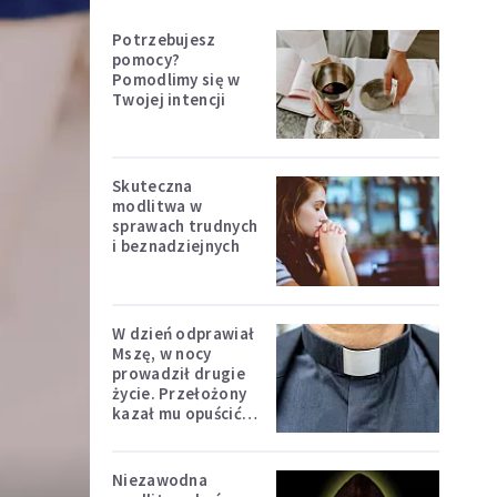
Potrzebujesz
pomocy?
Pomodlimy się w
Twojej intencji
Skuteczna
modlitwa w
sprawach trudnych
i beznadziejnych
W dzień odprawiał
Mszę, w nocy
prowadził drugie
życie. Przełożony
kazał mu opuścić
zakon
Niezawodna