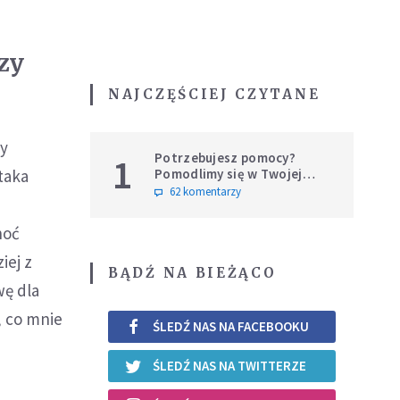
rzy
NAJCZĘŚCIEJ CZYTANE
zy
Potrzebujesz pomocy?
1
Pomodlimy się w Twojej
 taka
intencji
62 komentarzy
hoć
iej z
BĄDŹ NA BIEŻĄCO
wę dla
, co mnie
ŚLEDŹ NAS NA FACEBOOKU
ŚLEDŹ NAS NA TWITTERZE