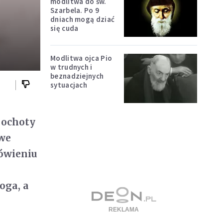
modlitwa do św.
Szarbela. Po 9
dniach mogą dziać
się cuda
Modlitwa ojca Pio
w trudnych i
beznadziejnych
sytuacjach
z ochoty
owe
mówieniu
oga, a