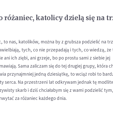
o różaniec, katolicy dzielą się na t
ec, to nas, katolików, można by z grubsza podzielić na tr
uwielbiają, tych, co nie przepadają i tych, co wiedzą, że
e ani ich ziębi, ani grzeje, bo po prostu sami z siebie jej
awiają. Sama zaliczam się do tej drugiej grupy, która c
a przynajmniej jedną dziesiątkę, to wciąż robi to bardz
ty serca. Na przestrzeni lat odkrywam jednak tę modlit
zywisty skarb i dziś chciałabym się z wami podzielić tym
hwytać za różaniec każdego dnia.