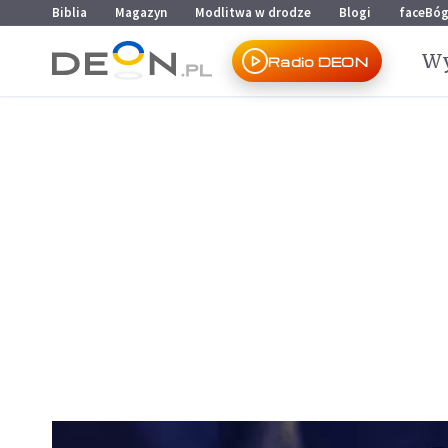
Przejdź do menu głównego
Przejdź do treści
Biblia
Magazyn
Modlitwa w drodze
Blogi
faceBó
Wy
Radio DEON