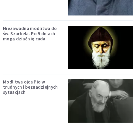
Niezawodna modlitwa do
św. Szarbela. Po 9 dniach
mogą dziać się cuda
Modlitwa ojca Pio w
trudnych i beznadziejnych
sytuacjach