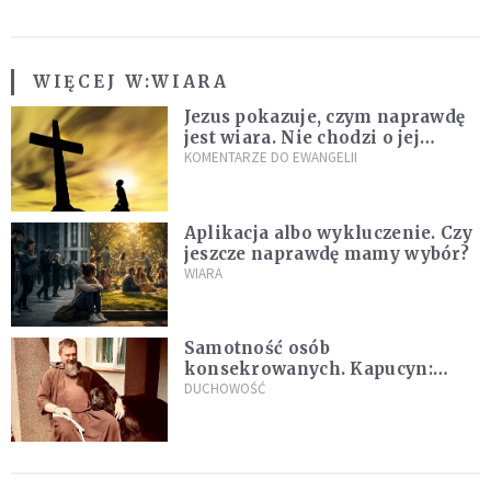
WIĘCEJ W:
WIARA
Jezus pokazuje, czym naprawdę
jest wiara. Nie chodzi o jej
wielkość
KOMENTARZE DO EWANGELII
Aplikacja albo wykluczenie. Czy
jeszcze naprawdę mamy wybór?
WIARA
Samotność osób
konsekrowanych. Kapucyn:
Życie w pojedynkę rzadko jest
DUCHOWOŚĆ
sielanką