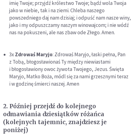
imię Twoje; przyjdź królestwo Twoje; bądź wola Twoja
jako w niebie, tak i na ziemi. Chleba naszego
powszedniego daj nam dzisiaj; i odpuść nam nasze winy,
jako i my odpuszczamy naszym winowajcom; i nie wódź
nas na pokuszeni, ale nas zbaw ode Złego. Amen.
3x
Zdrowaś Maryjo
: Zdrowaś Maryjo, łaski pełna, Pan
z Tobą, błogosławionaś Ty między niewiastami
i błogosławiony owoc żywota Twojego, Jezus. Święta
Maryjo, Matko Boża, módl się za nami grzesznymi teraz
i w godzinę śmierci naszej. Amen
2. Później przejdź do kolejnego
odmawiania dziesiątków różańca
(kolejnych tajemnic, znajdziesz je
poniżej)