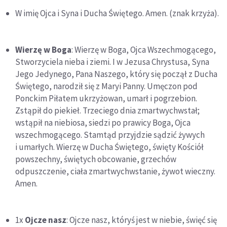
W imię Ojca i Syna i Ducha Świętego. Amen. (znak krzyża).
Wierzę w Boga
: Wierzę w Boga, Ojca Wszechmogącego,
Stworzyciela nieba i ziemi. I w Jezusa Chrystusa, Syna
Jego Jedynego, Pana Naszego, który się począł z Ducha
Świętego, narodził się z Maryi Panny. Umęczon pod
Ponckim Piłatem ukrzyżowan, umarł i pogrzebion.
Zstąpił do piekieł. Trzeciego dnia zmartwychwstał;
wstąpił na niebiosa, siedzi po prawicy Boga, Ojca
wszechmogącego. Stamtąd przyjdzie sądzić żywych
i umarłych. Wierzę w Ducha Świętego, święty Kościół
powszechny, świętych obcowanie, grzechów
odpuszczenie, ciała zmartwychwstanie, żywot wieczny.
Amen.
1x
Ojcze nasz
: Ojcze nasz, któryś jest w niebie, święć się