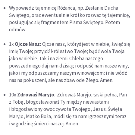
Wypowiedz tajemnicę Różańca, np. Zesłanie Ducha
Świętego, oraz ewentualnie krótko rozważ tę tajemnicę,
posługując się fragmentem Pisma Świętego. Potem
odmów:
1x
Ojcze Nasz:
Ojcze nasz, któryś jest w niebie, święć się
imię Twoje; przyjdź królestwo Twoje; bądź wola Twoja
jako w niebie, tak i na ziemi. Chleba naszego
powszedniego daj nam dzisiaj; i odpuść nam nasze winy,
jako i my odpuszczamy naszym winowajcom; i nie wódź
nas na pokuszeni, ale nas zbaw ode Złego. Amen.
10x
Zdrowaś Maryjo
: Zdrowaś Maryjo, łaski pełna, Pan
z Tobą, błogosławionaś Ty między niewiastami
i błogosławiony owoc żywota Twojego, Jezus. Święta
Maryjo, Matko Boża, módl się za nami grzesznymi teraz
i w godzinę śmierci naszej. Amen