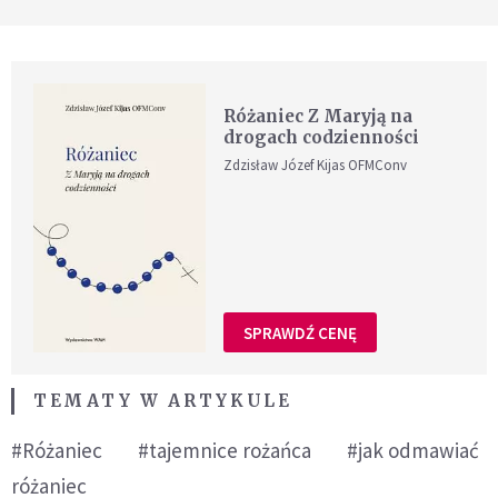
Różaniec Z Maryją na
drogach codzienności
Zdzisław Józef Kijas OFMConv
SPRAWDŹ CENĘ
TEMATY W ARTYKULE
#Różaniec
#tajemnice rożańca
#jak odmawiać
różaniec