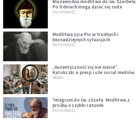
Niezawodna modlitwa do św. Szarbela.
Po 9 dniach mogą dziać się cuda
DUCHOWOŚĆ
Modlitwa ojca Pio w trudnych i
beznadziejnych sytuacjach
DUCHOWOŚĆ
„Autentyczność się nie niesie”.
Katoliczki o presji i sile social mediów
WIARA
Telegram do św. Józefa. Modlitwa z
prośbą o szybki ratunek
DUCHOWOŚĆ
Tę modlitwę Jan Paweł II odmawiał
codziennie aż do śmierci. Podyktował