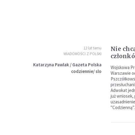
Nie chc
12 lat temu
WIADOMOŚCI Z POLSKI
członkó
Katarzyna Pawlak / Gazeta Polska
Wojskowa Pr
codziennie/ slo
Warszawie od
Pszczółkowsk
przesłuchania
Adwokat jedn
już wniosek,
uzasadnienie
"Codzienną".