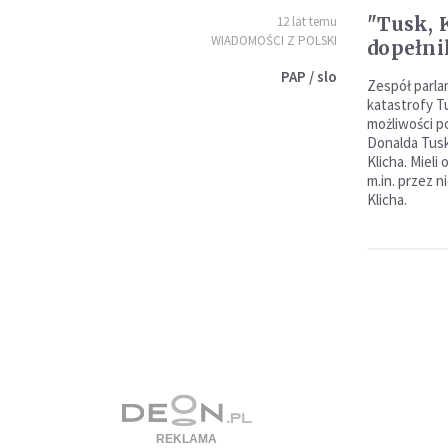
"Tusk, K
12 lat temu
WIADOMOŚCI Z POLSKI
dopełni
PAP / slo
Zespół parla
katastrofy T
możliwości p
Donalda Tusk
Klicha. Mieli
m.in. przez n
Klicha.