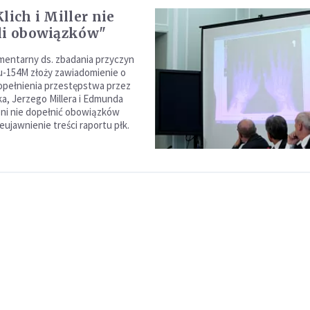
lich i Miller nie
li obowiązków"
mentarny ds. zbadania przyczyn
u-154M złoży zawiadomienie o
opełnienia przestępstwa przez
a, Jerzego Millera i Edmunda
 oni nie dopełnić obowiązków
ieujawnienie treści raportu płk.