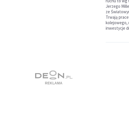
ruchu to wg
Jerzego Mil
ze Światowym
Trwają prace
kolejowego, 
inwestycje 