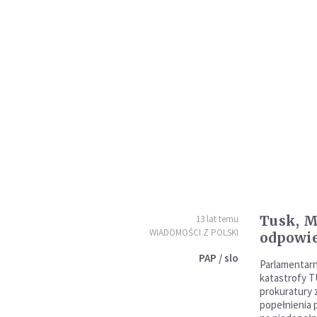
Tusk, M
13 lat temu
WIADOMOŚCI Z POLSKI
odpowie
PAP / slo
Parlamentarn
katastrofy T
prokuratury 
popełnienia 