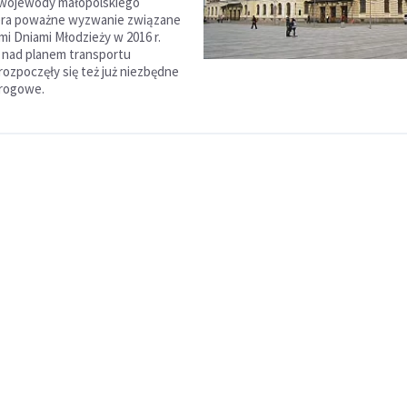
 wojewody małopolskiego
lera poważne wyzwanie związane
i Dniami Młodzieży w 2016 r.
 nad planem transportu
rozpoczęły się też już niezbędne
drogowe.