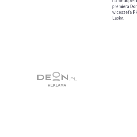
na niedopeł
premiera Don
wiceszefa PK
Laska.