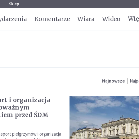
g
Sklep
Wię
darzenia
Komentarze
Wiara
Wideo
Najnowsze
Najp
rt i organizacja
poważnym
iem przed ŚDM
sport pielgrzymów i organizacja