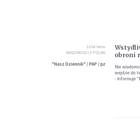
Wstydli
13 lat temu
WIADOMOŚCI Z POLSKI
obroni 
"Nasz Dziennik" / PAP / pz
Nie wiadomo,
wejdzie do t
- informuje "