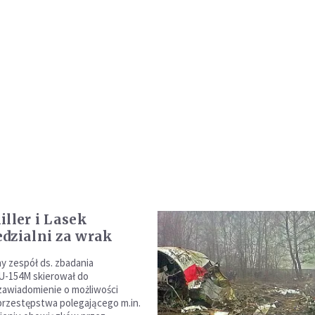
iller i Lasek
dzialni za wrak
y zespół ds. zbadania
U-154M skierował do
zawiadomienie o możliwości
przestępstwa polegającego m.in.