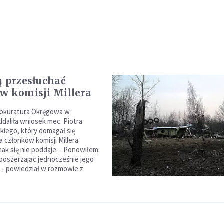
ą przesłuchać
w komisji Millera
okuratura Okręgowa w
daliła wniosek mec. Piotra
iego, który domagał się
 członków komisji Millera.
ak się nie poddaje. - Ponowiłem
 poszerzając jednocześnie jego
 - powiedział w rozmowie z