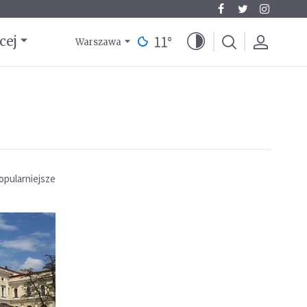
11
°
cej
Warszawa
opularniejsze