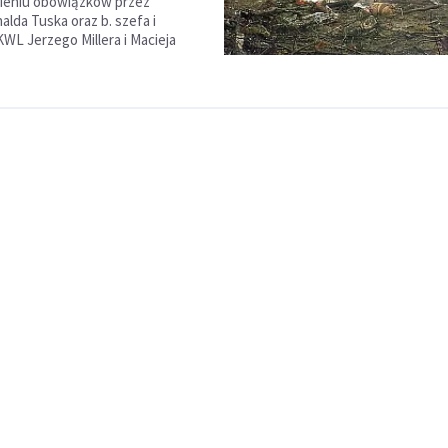
nieniu obowiązków przez
alda Tuska oraz b. szefa i
WL Jerzego Millera i Macieja