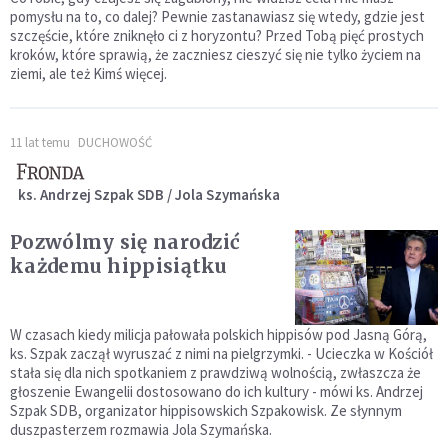
pomysłu na to, co dalej? Pewnie zastanawiasz się wtedy, gdzie jest
szczęście, które zniknęło ci z horyzontu? Przed Tobą pięć prostych
kroków, które sprawią, że zaczniesz cieszyć się nie tylko życiem na
ziemi, ale też Kimś więcej.
11 lat temu
DUCHOWOŚĆ
ks. Andrzej Szpak SDB / Jola Szymańska
Pozwólmy się narodzić
każdemu hippisiątku
W czasach kiedy milicja pałowała polskich hippisów pod Jasną Górą,
ks. Szpak zaczął wyruszać z nimi na pielgrzymki. - Ucieczka w Kościół
stała się dla nich spotkaniem z prawdziwą wolnością, zwłaszcza że
głoszenie Ewangelii dostosowano do ich kultury - mówi ks. Andrzej
Szpak SDB, organizator hippisowskich Szpakowisk. Ze słynnym
duszpasterzem rozmawia Jola Szymańska.