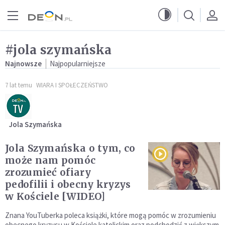
Przejdź do menu głównego
Przejdź do treści
#jola szymańska
Najnowsze
Najpopularniejsze
7 lat temu
WIARA I SPOŁECZEŃSTWO
Jola Szymańska
Jola Szymańska o tym, co
może nam pomóc
zrozumieć ofiary
pedofilii i obecny kryzys
w Kościele [WIDEO]
Znana YouTuberka poleca książki, które mogą pomóc w zrozumieniu
obecnego kryzysu w Kościele katolickim oraz podchodzić z większym