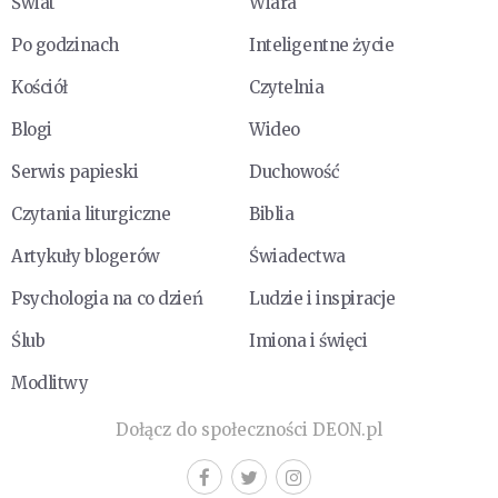
Świat
Wiara
Po godzinach
Inteligentne życie
Kościół
Czytelnia
Blogi
Wideo
Serwis papieski
Duchowość
Czytania liturgiczne
Biblia
Artykuły blogerów
Świadectwa
Psychologia na co dzień
Ludzie i inspiracje
Ślub
Imiona i święci
Modlitwy
Dołącz do społeczności DEON.pl