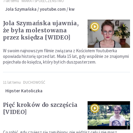
7 lat temu
WIARA I SPOŁECZEŃSTWO
Jola Szymańska / youtube.com / kw
Jola Szymańska ujawnia,
że była molestowana
przez księdza [WIDEO]
W swoim najnowszym filmie związana z Kościołem Youtuberka
opowiada historię sprzed lat. Miała 15 lat, gdy wspólnie ze znajomymi
pojechała do księdza, który był ich duszpasterzem.
11 lat temu
DUCHOWOŚĆ
Hipster Katoliczka
Pięć kroków do szczęścia
[VIDEO]
Co robić, gdy czujesz się zagubiony, nie widzisz celu i nie masz