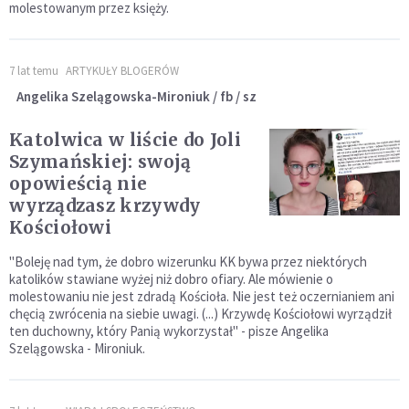
molestowanym przez księży.
7 lat temu
ARTYKUŁY BLOGERÓW
Angelika Szelągowska-Mironiuk / fb / sz
Katolwica w liście do Joli
Szymańskiej: swoją
opowieścią nie
wyrządzasz krzywdy
Kościołowi
"Boleję nad tym, że dobro wizerunku KK bywa przez niektórych
katolików stawiane wyżej niż dobro ofiary. Ale mówienie o
molestowaniu nie jest zdradą Kościoła. Nie jest też oczernianiem ani
chęcią zwrócenia na siebie uwagi. (...) Krzywdę Kościołowi wyrządził
ten duchowny, który Panią wykorzystał" - pisze Angelika
Szelągowska - Mironiuk.