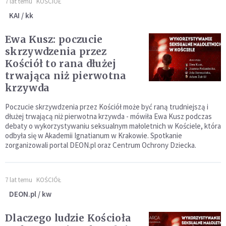
7 lat temu
KOŚCIÓŁ
KAI / kk
Ewa Kusz: poczucie
skrzywdzenia przez
Kościół to rana dłużej
trwająca niż pierwotna
krzywda
Poczucie skrzywdzenia przez Kościół może być raną trudniejszą i
dłużej trwającą niż pierwotna krzywda - mówiła Ewa Kusz podczas
debaty o wykorzystywaniu seksualnym małoletnich w Kościele, która
odbyła się w Akademii Ignatianum w Krakowie. Spotkanie
zorganizowali portal DEON.pl oraz Centrum Ochrony Dziecka.
7 lat temu
KOŚCIÓŁ
DEON.pl / kw
Dlaczego ludzie Kościoła