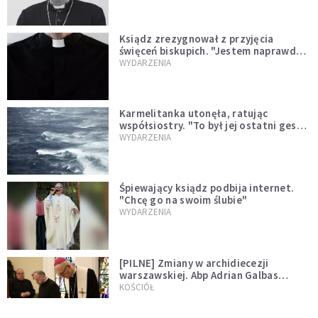
Ksiądz zrezygnował z przyjęcia
święceń biskupich. "Jestem naprawdę
niegodny"
WYDARZENIA
Karmelitanka utonęła, ratując
współsiostry. "To był jej ostatni gest
miłości"
WYDARZENIA
Śpiewający ksiądz podbija internet.
"Chcę go na swoim ślubie"
WYDARZENIA
[PILNE] Zmiany w archidiecezji
warszawskiej. Abp Adrian Galbas
wręczył dekrety nowym proboszczom
KOŚCIÓŁ