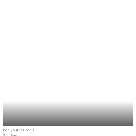
(fot. youtube.com)
7 lat temu