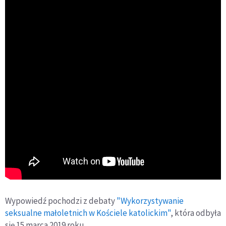
Wypowiedź pochodzi z debaty
"Wykorzystywanie
seksualne małoletnich w Kościele katolickim"
, która odbyła
się 15 marca 2019 roku.