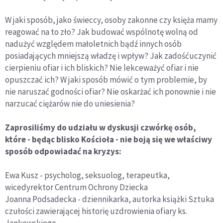
W jaki sposób, jako świeccy, osoby zakonne czy księża mamy
reagować na to zło? Jak budować wspólnotę wolną od
nadużyć względem małoletnich bądź innych osób
posiadających mniejszą władzę i wpływ? Jak zadośćuczynić
cierpieniu ofiar i ich bliskich? Nie lekceważyć ofiar i nie
opuszczać ich? W jaki sposób mówić o tym problemie, by
nie naruszać godności ofiar? Nie oskarżać ich ponownie i nie
narzucać ciężarów nie do uniesienia?
Zaprosiliśmy do udziału w dyskusji czwórkę osób,
które - będąc blisko Kościoła - nie boją się we właściwy
sposób odpowiadać na kryzys:
Ewa Kusz - psycholog, seksuolog, terapeutka,
wicedyrektor Centrum Ochrony Dziecka
Joanna Podsadecka - dziennikarka, autorka książki Sztuka
czułości zawierającej historię uzdrowienia ofiary ks.