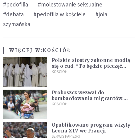
#pedofilia
#molestowanie seksualne
#debata
#pedofilia w kościele
#jola
szymańska
WIĘCEJ W:
KOŚCIÓŁ
Polskie siostry zakonne modlą
się o cud. "To będzie pieczęć
Pana Boga dla naszej wiary"
KOŚCIÓŁ
Proboszcz wezwał do
bombardowania migrantów.
"Masowy ogień przeciwko
KOŚCIÓŁ
najeźdźcom!"
Opublikowano program wizyty
Leona XIV we Francji
SERWIS PAPIESKI