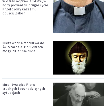
W dzień odprawiał Mszę, w
nocy prowadził drugie życie.
Przełożony kazał mu
opuścić zakon
Niezawodna modlitwa do
św. Szarbela. Po 9 dniach
mogą dziać się cuda
Modlitwa ojca Pio w
trudnych i beznadziejnych
sytuacjach