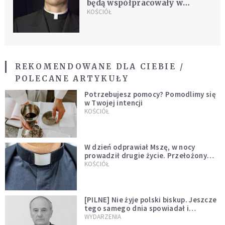
będą współpracowały w
wyjaśnianiu przypadków
KOŚCIÓŁ
pedofilii
REKOMENDOWANE DLA CIEBIE /
POLECANE ARTYKUŁY
Potrzebujesz pomocy? Pomodlimy się
w Twojej intencji
KOŚCIÓŁ
W dzień odprawiał Mszę, w nocy
prowadził drugie życie. Przełożony
kazał mu opuścić zakon
KOŚCIÓŁ
[PILNE] Nie żyje polski biskup. Jeszcze
tego samego dnia spowiadał i
sprawował Mszę świętą
WYDARZENIA