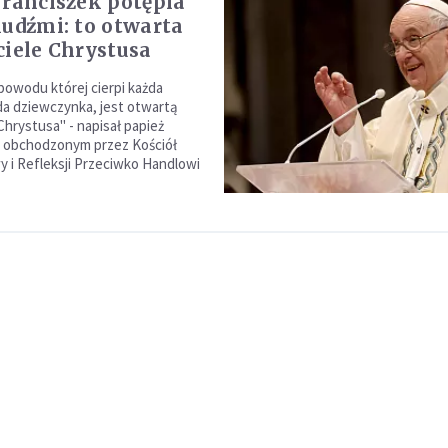
Franciszek potępia
ludźmi: to otwarta
ciele Chrystusa
powodu której cierpi każda
żda dziewczynka, jest otwartą
Chrystusa" - napisał papież
w obchodzonym przez Kościół
y i Refleksji Przeciwko Handlowi