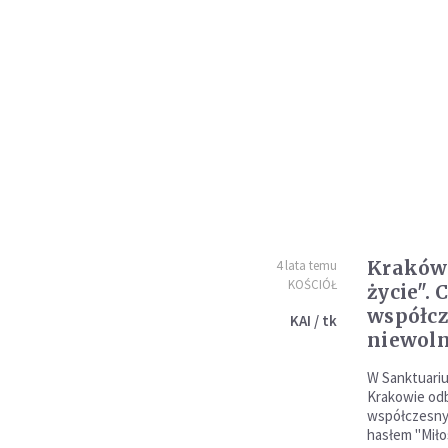
Kraków:
4 lata temu
KOŚCIÓŁ
życie".
współc
KAI / tk
niewol
W Sanktuariu
Krakowie odb
współczesny
hasłem "Miło