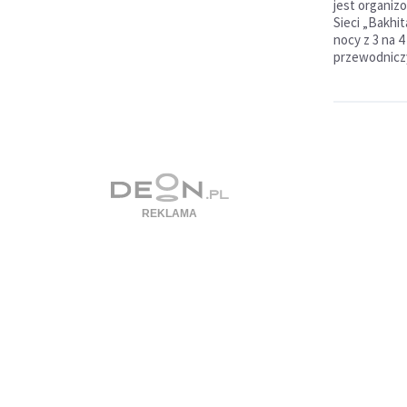
jest organizo
Sieci „Bakhi
nocy z 3 na 4
przewodniczy