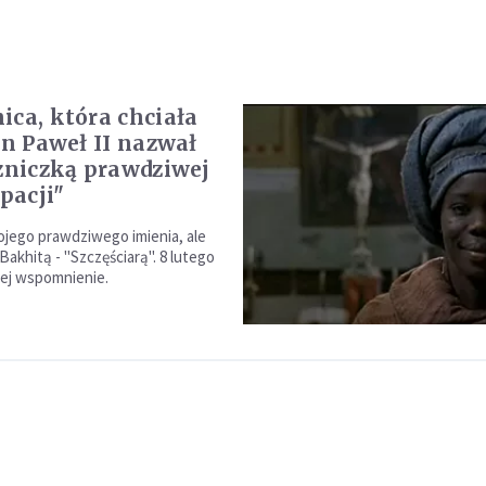
ica, która chciała
an Paweł II nazwał
czniczką prawdziwej
pacji"
ojego prawdziwego imienia, ale
akhitą - "Szczęściarą". 8 lutego
ej wspomnienie.