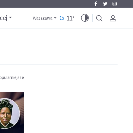
11
°
cej
Warszawa
opularniejsze