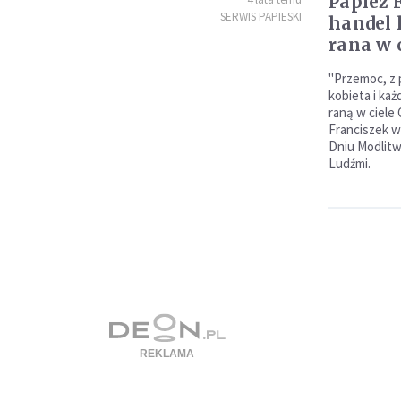
Papież 
SERWIS PAPIESKI
handel 
rana w 
"Przemoc, z 
kobieta i ka
raną w ciele 
Franciszek 
Dniu Modlitw
Ludźmi.