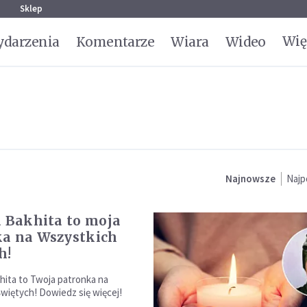
g
Sklep
Wię
darzenia
Komentarze
Wiara
Wideo
Najnowsze
Najp
a Bakhita to moja
a na Wszystkich
h!
hita to Twoja patronka na
więtych! Dowiedz się więcej!