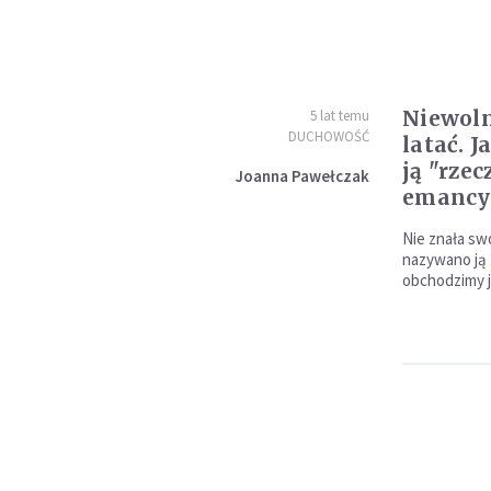
Niewoln
5 lat temu
DUCHOWOŚĆ
latać. J
ją "rze
Joanna Pawełczak
emancy
Nie znała sw
nazywano ją B
obchodzimy j