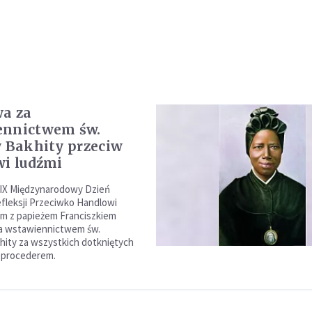
a za
ennictwem św.
y Bakhity przeciw
i ludźmi
IX Międzynarodowy Dzień
efleksji Przeciwko Handlowi
m z papieżem Franciszkiem
za wstawiennictwem św.
hity za wszystkich dotkniętych
 procederem.