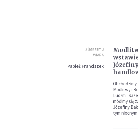
Modlitw
3 lata temu
WIARA
wstawi
Józefin
Papież Franciszek
handlow
Obchodzimy 
Modlitwy i R
Ludźmi. Raze
módlmy się 
Józefiny Bak
tym niecnym