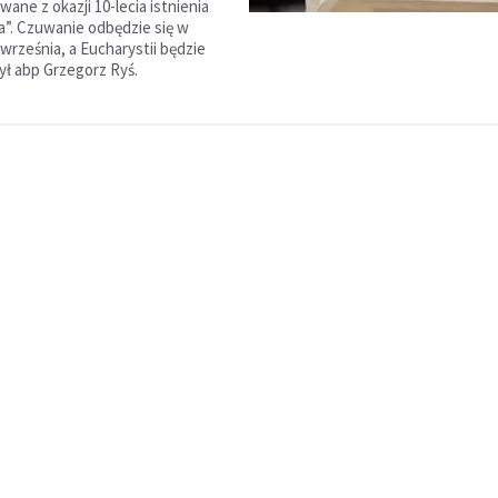
wane z okazji 10-lecia istnienia
ta”. Czuwanie odbędzie się w
 września, a Eucharystii będzie
ł abp Grzegorz Ryś.