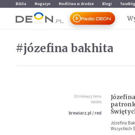
Przejdź do menu głównego
Przejdź do treści
Biblia
Magazyn
Modlitwa w drodze
Blogi
faceBó
Wy
Radio DEON
#józefina bakhita
Józefin
10 miesięcy temu
WIARA
patronk
Świętyc
brewiarz.pl / red
Józefina Bak
Wszystkich Ś