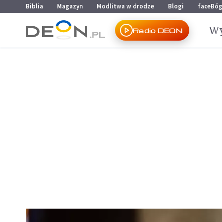
Przejdź do menu głównego
Przejdź do treści
Biblia
Magazyn
Modlitwa w drodze
Blogi
faceBó
Wy
Radio DEON