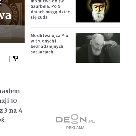
e
modlitwa do św.
Szarbela. Po 9
wa
dniach mogą dziać
się cuda
Modlitwa ojca Pio
w trudnych i
beznadziejnych
sytuacjach
ę
hasłem
zji 10-
z 3 na 4
ś.