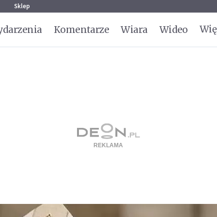
g
Sklep
Wię
darzenia
Komentarze
Wiara
Wideo