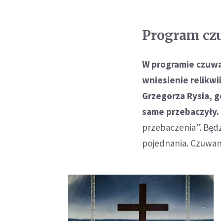
Program czu
W programie czuwan
wniesienie relikwi
Grzegorza Rysia, 
same przebaczyły.
przebaczenia”. Będz
pojednania. Czuwani