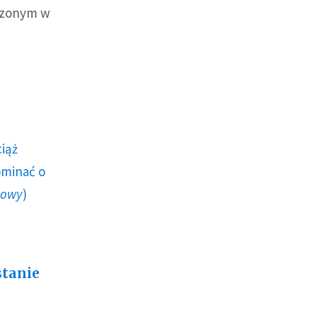
dzonym w
ciąż
ominać o
howy
)
stanie