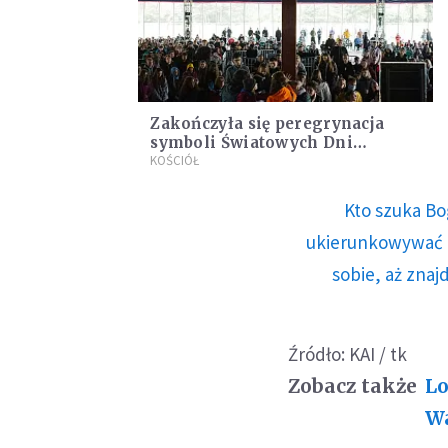
Zakończyła się peregrynacja
symboli Światowych Dni
Młodzieży
KOŚCIÓŁ
Kto szuka Bo
ukierunkowywać n
sobie, aż znaj
Źródło: KAI / tk
Zobacz także
Lo
Wa