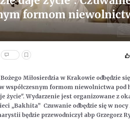
ie daje życie". Czuwani
nym formom niewolnict
Bożego Miłosierdzia w Krakowie odbędzie si
iw współczesnym formom niewolnictwa pod 
je życie". Wydarzenie jest organizowane z oka
Sieci „Bakhita” Czuwanie odbędzie się w nocy 
harystii będzie przewodniczył abp Grzegorz Ry