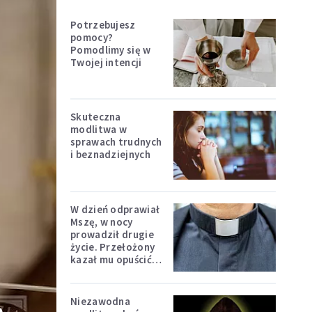
Potrzebujesz
pomocy?
Pomodlimy się w
Twojej intencji
Skuteczna
modlitwa w
sprawach trudnych
i beznadziejnych
W dzień odprawiał
Mszę, w nocy
prowadził drugie
życie. Przełożony
kazał mu opuścić
zakon
Niezawodna