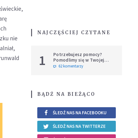
 świeckie,
arę
ich
NAJCZĘŚCIEJ CZYTANE
zku nie
alniał,
Potrzebujesz pomocy?
1
Grunwald
Pomodlimy się w Twojej
intencji
62 komentarzy
BĄDŹ NA BIEŻĄCO
ŚLEDŹ NAS NA FACEBOOKU
ŚLEDŹ NAS NA TWITTERZE