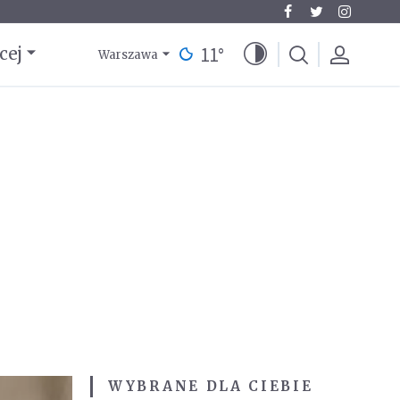
11
°
cej
Warszawa
WYBRANE DLA CIEBIE