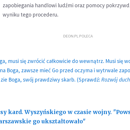
zapobiegania handlowi ludźmi oraz pomocy pokrzyw
wyniku tego procederu.
DEON.PL POLECA
ga, musi się zwrócić całkowicie do wewnątrz. Musi się w
a Boga, zawsze mieć Go przed oczyma i wytrwale zap
dzie Boga, swój prawdziwy skarb. (Sprawdź:
Rozwój duc
sy kard. Wyszyńskiego w czasie wojny. "Pow
rszawskie go ukształtowało"