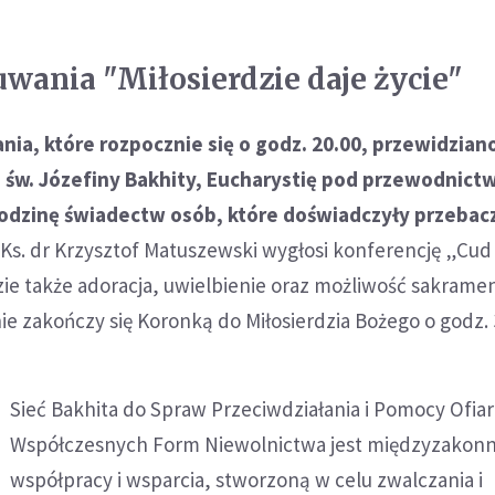
wania "Miłosierdzie daje życie"
ia, które rozpocznie się o godz. 20.00, przewidzian
i św. Józefiny Bakhity, Eucharystię pod przewodnict
godzinę świadectw osób, które doświadczyły przebacz
Ks. dr Krzysztof Matuszewski wygłosi konferencję „Cud
ie także adoracja, uwielbienie oraz możliwość sakrame
e zakończy się Koronką do Miłosierdzia Bożego o godz. 
Sieć Bakhita do Spraw Przeciwdziałania i Pomocy Ofia
Współczesnych Form Niewolnictwa jest międzyzakonną
współpracy i wsparcia, stworzoną w celu zwalczania i