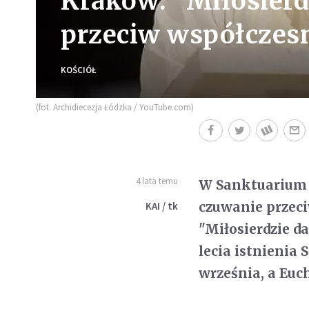
Kraków: "Miłosierdz
przeciw współczes
KOŚCIÓŁ
(fot. Archidiecezja Łódzka / YouTube.com)
4 lata temu
W Sanktuarium 
czuwanie przec
KAI / tk
"Miłosierdzie da
lecia istnienia 
września, a Euc