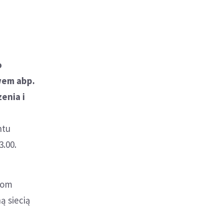
o
wem abp.
enia i
ntu
3.00.
rom
 siecią