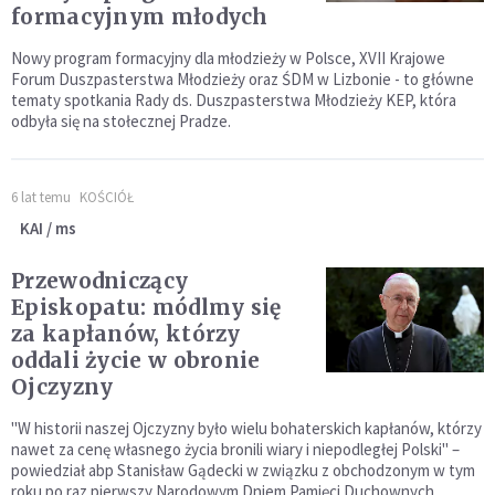
formacyjnym młodych
Nowy program formacyjny dla młodzieży w Polsce, XVII Krajowe
Forum Duszpasterstwa Młodzieży oraz ŚDM w Lizbonie - to główne
tematy spotkania Rady ds. Duszpasterstwa Młodzieży KEP, która
odbyła się na stołecznej Pradze.
6 lat temu
KOŚCIÓŁ
KAI / ms
Przewodniczący
Episkopatu: módlmy się
za kapłanów, którzy
oddali życie w obronie
Ojczyzny
"W historii naszej Ojczyzny było wielu bohaterskich kapłanów, którzy
nawet za cenę własnego życia bronili wiary i niepodległej Polski" –
powiedział abp Stanisław Gądecki w związku z obchodzonym w tym
roku po raz pierwszy Narodowym Dniem Pamięci Duchownych