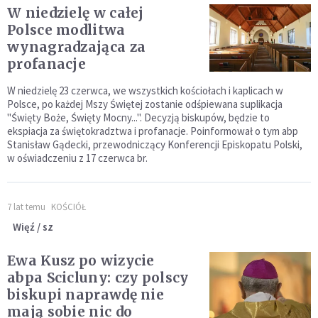
W niedzielę w całej
Polsce modlitwa
wynagradzająca za
profanacje
W niedzielę 23 czerwca, we wszystkich kościołach i kaplicach w
Polsce, po każdej Mszy Świętej zostanie odśpiewana suplikacja
"Święty Boże, Święty Mocny...". Decyzją biskupów, będzie to
ekspiacja za świętokradztwa i profanacje. Poinformował o tym abp
Stanisław Gądecki, przewodniczący Konferencji Episkopatu Polski,
w oświadczeniu z 17 czerwca br.
7 lat temu
KOŚCIÓŁ
Więź / sz
Ewa Kusz po wizycie
abpa Scicluny: czy polscy
biskupi naprawdę nie
mają sobie nic do