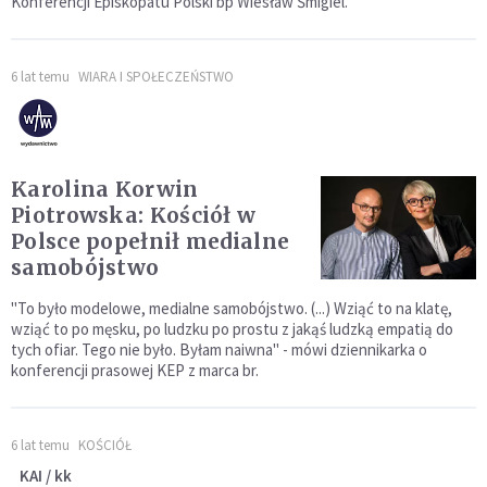
Konferencji Episkopatu Polski bp Wiesław Śmigiel.
6 lat temu
WIARA I SPOŁECZEŃSTWO
Karolina Korwin
Piotrowska: Kościół w
Polsce popełnił medialne
samobójstwo
"To było modelowe, medialne samobójstwo. (...) Wziąć to na klatę,
wziąć to po męsku, po ludzku po prostu z jakąś ludzką empatią do
tych ofiar. Tego nie było. Byłam naiwna" - mówi dziennikarka o
konferencji prasowej KEP z marca br.
6 lat temu
KOŚCIÓŁ
KAI / kk