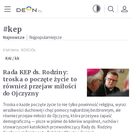
Przejdź do menu głównego
Przejdź do treści
#kep
Najnowsze
Najpopularniejsze
6 lat temu
KOŚCIÓŁ
KAI / kk
Rada KEP ds. Rodziny:
troska o poczęte życie to
również przejaw miłości
do Ojczyzny
Troska o każde poczęte życie to nie tylko powinność religijna, wyraz
wrażliwości duchowej i chęć pomocy najbardziej bezbronnym, ale
również przejaw miłości do Ojczyzny, która przeżywa zapaść
demograficzną — pisze w piśmie do liderów wspólnot, ruchów i
stowarzyszeń katolickich przewodniczący Rady ds. Rodziny