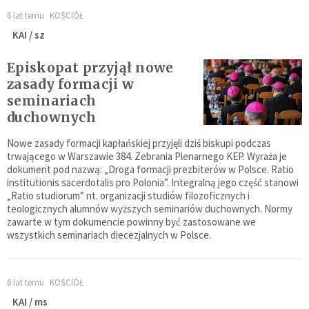
6 lat temu
KOŚCIÓŁ
KAI / sz
Episkopat przyjął nowe
zasady formacji w
seminariach
duchownych
Nowe zasady formacji kapłańskiej przyjęli dziś biskupi podczas
trwającego w Warszawie 384. Zebrania Plenarnego KEP. Wyraża je
dokument pod nazwą: „Droga formacji prezbiterów w Polsce. Ratio
institutionis sacerdotalis pro Polonia”. Integralną jego część stanowi
„Ratio studiorum” nt. organizacji studiów filozoficznych i
teologicznych alumnów wyższych seminariów duchownych. Normy
zawarte w tym dokumencie powinny być zastosowane we
wszystkich seminariach diecezjalnych w Polsce.
6 lat temu
KOŚCIÓŁ
KAI / ms