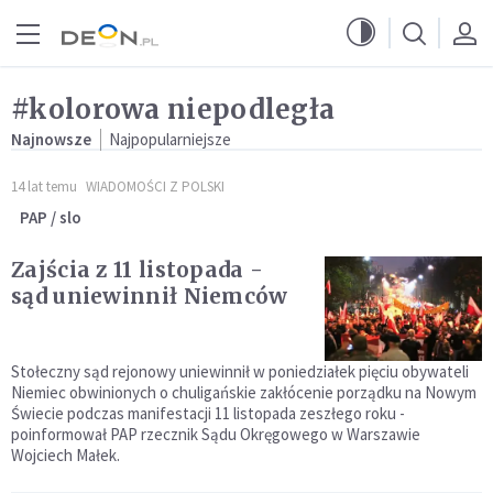
Przejdź do menu głównego
Przejdź do treści
#kolorowa niepodległa
Najnowsze
Najpopularniejsze
14 lat temu
WIADOMOŚCI Z POLSKI
PAP / slo
Zajścia z 11 listopada -
sąd uniewinnił Niemców
Stołeczny sąd rejonowy uniewinnił w poniedziałek pięciu obywateli
Niemiec obwinionych o chuligańskie zakłócenie porządku na Nowym
Świecie podczas manifestacji 11 listopada zeszłego roku -
poinformował PAP rzecznik Sądu Okręgowego w Warszawie
Wojciech Małek.