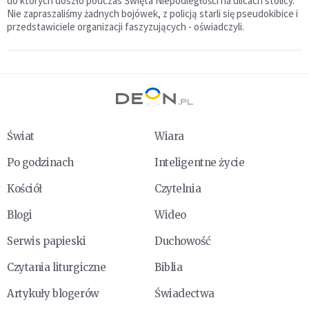
do których doszło podczas Święta Niepodległości na ulicach stolicy.
Nie zapraszaliśmy żadnych bojówek, z policją starli się pseudokibice i
przedstawiciele organizacji faszyzujących - oświadczyli.
Świat
Wiara
Po godzinach
Inteligentne życie
Kościół
Czytelnia
Blogi
Wideo
Serwis papieski
Duchowość
Czytania liturgiczne
Biblia
Artykuły blogerów
Świadectwa