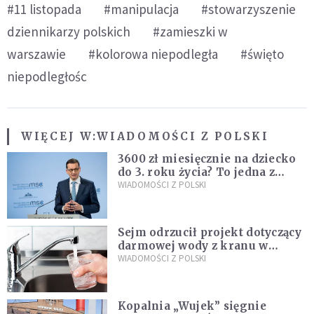
#11 listopada
#manipulacja
#stowarzyszenie
dziennikarzy polskich
#zamieszki w
warszawie
#kolorowa niepodległa
#święto
niepodległośc
WIĘCEJ W:
WIADOMOŚCI Z POLSKI
3600 zł miesięcznie na dziecko
do 3. roku życia? To jedna z
propozycji programu "Rozwój
WIADOMOŚCI Z POLSKI
Plus"
Sejm odrzucił projekt dotyczący
darmowej wody z kranu w
restauracjach
WIADOMOŚCI Z POLSKI
Kopalnia „Wujek” sięgnie