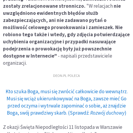
zostały zrelacjonowane stronniczo.
"W relacjach
nie
uwzględniono ewidentnych błędów służb
zabezpieczających, ani nie zadawano pytań o
możliwość celowego prowokowania i zamieszek. Nie
robiono tego także i wtedy, gdy zdjęcia potwierdzające
uchybienia organizacyjne i przypadki nasuwające
podejrzenia o prowokację były już powszechnie
dostępne w Internecie"
- napisali przedstawiciele
organizacji.
DEON.PL POLECA
Kto szuka Boga, musi się zwrócić całkowicie do wewnątrz.
Musi się wciąż ukierunkowywać na Boga, zawsze mieć Go
przed oczyma i wytrwale zapominać o sobie, aż znajdzie
Boga, swój prawdziwy skarb. (Sprawdź:
Rozwój duchowy
)
Z okazji Święta Niepodległości 11 listopada w Warszawie