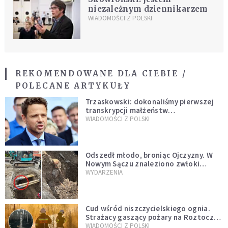
niezależnym dziennikarzem
WIADOMOŚCI Z POLSKI
REKOMENDOWANE DLA CIEBIE /
POLECANE ARTYKUŁY
Trzaskowski: dokonaliśmy pierwszej
transkrypcji małżeństw
jednopłciowych. “Tak jak
WIADOMOŚCI Z POLSKI
zapowiadałem, bez zwłoki,
natychmiast”
Odszedł młodo, broniąc Ojczyzny. W
Nowym Sączu znaleziono zwłoki
mężczyzny z czasów potopu
WYDARZENIA
szwedzkiego
Cud wśród niszczycielskiego ognia.
Strażacy gaszący pożary na Roztoczu
opublikowali niezwykłe zdjęcie
WIADOMOŚCI Z POLSKI