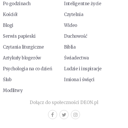
Po godzinach
Inteligentne życie
Kościół
Czytelnia
Blogi
Wideo
Serwis papieski
Duchowość
Czytania liturgiczne
Biblia
Artykuły blogerów
Świadectwa
Psychologia na co dzień
Ludzie i inspiracje
Ślub
Imiona i święci
Modlitwy
Dołącz do społeczności DEON.pl