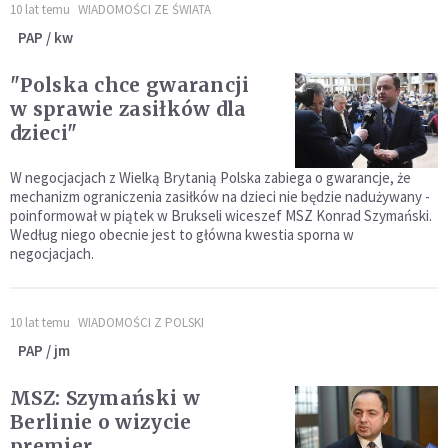
10 lat temu
WIADOMOŚCI ZE ŚWIATA
PAP / kw
"Polska chce gwarancji
w sprawie zasiłków dla
dzieci"
W negocjacjach z Wielką Brytanią Polska zabiega o gwarancje, że
mechanizm ograniczenia zasiłków na dzieci nie będzie nadużywany -
poinformował w piątek w Brukseli wiceszef MSZ Konrad Szymański.
Według niego obecnie jest to główna kwestia sporna w
negocjacjach.
10 lat temu
WIADOMOŚCI Z POLSKI
PAP / jm
MSZ: Szymański w
Berlinie o wizycie
premier