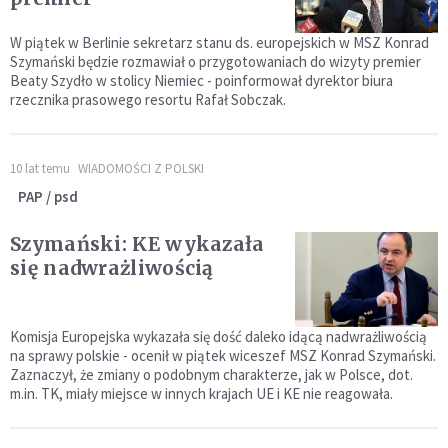
W piątek w Berlinie sekretarz stanu ds. europejskich w MSZ Konrad
Szymański będzie rozmawiał o przygotowaniach do wizyty premier
Beaty Szydło w stolicy Niemiec - poinformował dyrektor biura
rzecznika prasowego resortu Rafał Sobczak.
10 lat temu
WIADOMOŚCI Z POLSKI
PAP / psd
Szymański: KE wykazała
się nadwrażliwością
Komisja Europejska wykazała się dość daleko idącą nadwrażliwością
na sprawy polskie - ocenił w piątek wiceszef MSZ Konrad Szymański.
Zaznaczył, że zmiany o podobnym charakterze, jak w Polsce, dot.
m.in. TK, miały miejsce w innych krajach UE i KE nie reagowała.