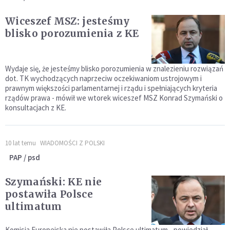
Wiceszef MSZ: jesteśmy
blisko porozumienia z KE
Wydaje się, że jesteśmy blisko porozumienia w znalezieniu rozwiązań
dot. TK wychodzących naprzeciw oczekiwaniom ustrojowym i
prawnym większości parlamentarnej i rządu i spełniających kryteria
rządów prawa - mówił we wtorek wiceszef MSZ Konrad Szymański o
konsultacjach z KE.
10 lat temu
WIADOMOŚCI Z POLSKI
PAP / psd
Szymański: KE nie
postawiła Polsce
ultimatum
Komisja Europejska nie postawiła Polsce ultimatum - powiedział