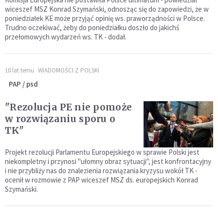
wiceszef MSZ Konrad Szymański, odnosząc się do zapowiedzi, że w
poniedziałek KE może przyjąć opinię ws. praworządności w Polsce.
Trudno oczekiwać, żeby do poniedziałku doszło do jakichś
przełomowych wydarzeń ws. TK - dodał.
10 lat temu
WIADOMOŚCI Z POLSKI
PAP / psd
"Rezolucja PE nie pomoże
w rozwiązaniu sporu o
TK"
Projekt rezolucji Parlamentu Europejskiego w sprawie Polski jest
niekompletny i przynosi "ułomny obraz sytuacji", jest konfrontacyjny
i nie przybliży nas do znalezienia rozwiązania kryzysu wokół TK -
ocenił w rozmowie z PAP wiceszef MSZ ds. europejskich Konrad
Szymański.