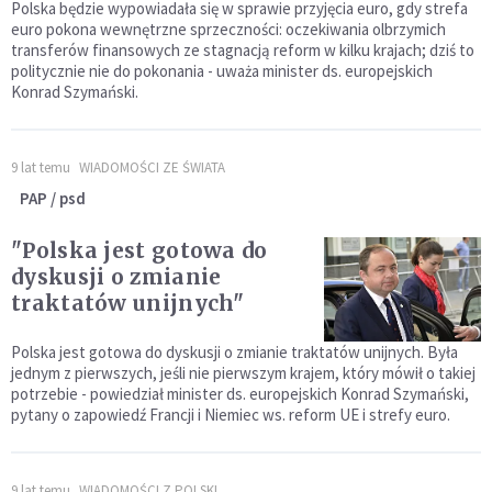
Polska będzie wypowiadała się w sprawie przyjęcia euro, gdy strefa
euro pokona wewnętrzne sprzeczności: oczekiwania olbrzymich
transferów finansowych ze stagnacją reform w kilku krajach; dziś to
politycznie nie do pokonania - uważa minister ds. europejskich
Konrad Szymański.
9 lat temu
WIADOMOŚCI ZE ŚWIATA
PAP / psd
"Polska jest gotowa do
dyskusji o zmianie
traktatów unijnych"
Polska jest gotowa do dyskusji o zmianie traktatów unijnych. Była
jednym z pierwszych, jeśli nie pierwszym krajem, który mówił o takiej
potrzebie - powiedział minister ds. europejskich Konrad Szymański,
pytany o zapowiedź Francji i Niemiec ws. reform UE i strefy euro.
9 lat temu
WIADOMOŚCI Z POLSKI