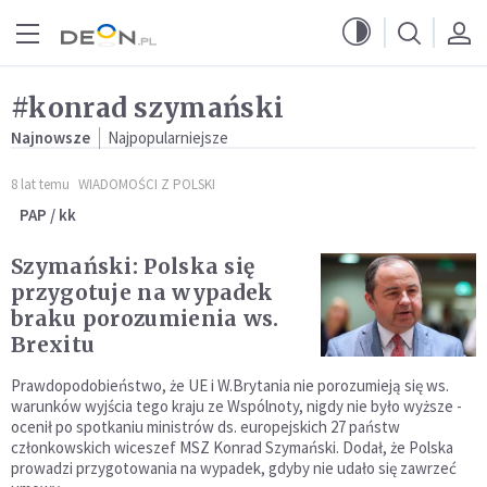
Przejdź do menu głównego
Przejdź do treści
#konrad szymański
Najnowsze
Najpopularniejsze
8 lat temu
WIADOMOŚCI Z POLSKI
PAP / kk
Szymański: Polska się
przygotuje na wypadek
braku porozumienia ws.
Brexitu
Prawdopodobieństwo, że UE i W.Brytania nie porozumieją się ws.
warunków wyjścia tego kraju ze Wspólnoty, nigdy nie było wyższe -
ocenił po spotkaniu ministrów ds. europejskich 27 państw
członkowskich wiceszef MSZ Konrad Szymański. Dodał, że Polska
prowadzi przygotowania na wypadek, gdyby nie udało się zawrzeć