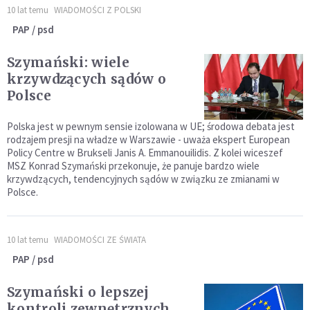
10 lat temu
WIADOMOŚCI Z POLSKI
PAP / psd
Szymański: wiele
krzywdzących sądów o
Polsce
Polska jest w pewnym sensie izolowana w UE; środowa debata jest
rodzajem presji na władze w Warszawie - uważa ekspert European
Policy Centre w Brukseli Janis A. Emmanouilidis. Z kolei wiceszef
MSZ Konrad Szymański przekonuje, że panuje bardzo wiele
krzywdzących, tendencyjnych sądów w związku ze zmianami w
Polsce.
10 lat temu
WIADOMOŚCI ZE ŚWIATA
PAP / psd
Szymański o lepszej
kontroli zewnętrznych