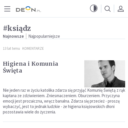
Przejdź do menu głównego
Przejdź do treści
#ksiądz
Najnowsze
Najpopularniejsze
13 lat temu
KOMENTARZE
Higiena i Komunia
Święta
Nie jeden raz w życiu katolika zdarza się przyjąć Komunię Świętą z rąk
kapłana ze zdziwieniem. Zniesmaczeniem. Oburzeniem. Przyczyna
emocji jest prozaiczna, wręcz banalna. Zdarza się przecież - proszę
wybaczyć, jest to jednak ludzkie - że higiena księżowskich dłoni
pozostawia wiele do życzenia.