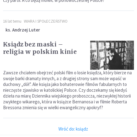
czy partii. A co będą mówić w ponowoczesnej Polsce?
16 lat temu
WIARA I SPOŁECZEŃSTWO
ks. Andrzej Luter
Ksiądz bez maski –
religia w polskim kinie
Zawsze chciałem obejrzeć polski film o losie księdza, który bierze na
swoje barki dramaty innych, a z drugiej strony sam może wpaść w
duchowy „dół”. Ale księża jako bohaterowie filmów fabularnych to
nieczęste zjawisko w katolickiej Polsce. Czy doczekamy się kiedyś
dzieła na miarę Dziennika wiejskiego proboszcza, niezwykłej historii
zwykłego wikarego, która w książce Bernanosa i w filmie Roberta
Bressona zmienia się w wielki ewangeliczny apokryf?
Wróć do: ksiądz