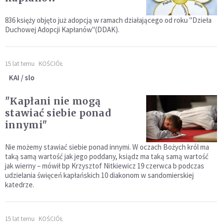
836 księży objęto już adopcją w ramach działającego od roku "Dzieła
Duchowej Adopcji Kapłanów"(DDAK).
15 lat temu
KOŚCIÓŁ
KAI / slo
"Kapłani nie mogą
stawiać siebie ponad
innymi"
Nie możemy stawiać siebie ponad innymi. W oczach Bożych król ma
taką samą wartość jak jego poddany, ksiądz ma taką samą wartość
jak wierny – mówił bp Krzysztof Nitkiewicz 19 czerwca b podczas
udzielania święceń kapłańskich 10 diakonom w sandomierskiej
katedrze.
15 lat temu
KOŚCIÓŁ