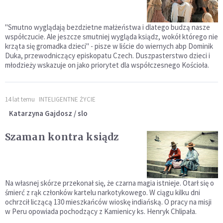
"Smutno wyglądają bezdzietne małżeństwa i dlatego budzą nasze
współczucie. Ale jeszcze smutniej wygląda ksiądz, wokół którego nie
krząta się gromadka dzieci" - pisze w liście do wiernych abp Dominik
Duka, przewodniczący episkopatu Czech. Duszpasterstwo dzieci i
młodzieży wskazuje on jako priorytet dla współczesnego Kościoła.
14 lat temu
INTELIGENTNE ŻYCIE
Katarzyna Gajdosz / slo
Szaman kontra ksiądz
Na własnej skórze przekonał się, że czarna magia istnieje. Otarł się o
śmierć z rąk członków kartelu narkotykowego. W ciągu kilku dni
ochrzcił liczącą 130 mieszkańców wioskę indiańską. O pracy na misji
w Peru opowiada pochodzący z Kamienicy ks. Henryk Chlipała.