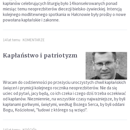
kapłanów celebrujących liturgię było 14 konsekrowanych ponad
miesiąc temu neoprezbiterów diecezji bielsko-żywieckiej. Intencją
kolejnego modlitewnego spotkania w Hałcnowie były prośby o nowe
powołana kapłańskie i zakonne.
14 lat temu
KOMENTARZE
Kapłaństwo i patriotyzm
Wracam do codzienności po przeżyciu uroczystych chwil kapłańskich
święceń i prymicji kolejnego rocznika neoprezbiterów. Nie da się
uciec od pytań, jacy będą, co ich czeka i czego dziś trzeba oczekiwać
od kapłanów. Niezmiennie, na wszystkie czasy najważniejsze, by byli
kapłanami gorliwymi, świętymi, według Bożego Serca, by byli oddani
Bogu, Kościołowi, "ludowi z którego są wzięci".
14 lat temu
KOŚCIÓŁ