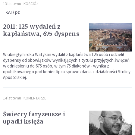
13 lat temu
KOŚCIÓŁ
KAI / pz
2011: 125 wydaleń z
kapłaństwa, 675 dyspens
W ubiegłym roku Watykan wydalił z kapłaństwa 125 osób i udzielił
dyspensy od obowiązków wynikających z tytułu przyjętych święceń
w odniesieniu do 675 osób, w tym 75 diakonów - wynika z
opublikowanego pod koniec lipca sprawozdania z działalności Stolicy
Apostolskiej.
14 lat temu
KOMENTARZE
Świeccy faryzeusze i
upadli księża