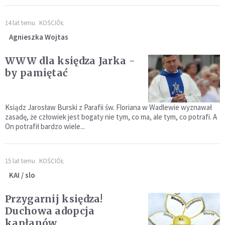
14 lat temu
KOŚCIÓŁ
Agnieszka Wojtas
WWW dla księdza Jarka -
by pamiętać
Ksiądz Jarosław Burski z Parafii św. Floriana w Wadlewie wyznawał
zasadę, że człowiek jest bogaty nie tym, co ma, ale tym, co potrafi. A
On potrafił bardzo wiele...
15 lat temu
KOŚCIÓŁ
KAI / slo
Przygarnij księdza!
Duchowa adopcja
kapłanów