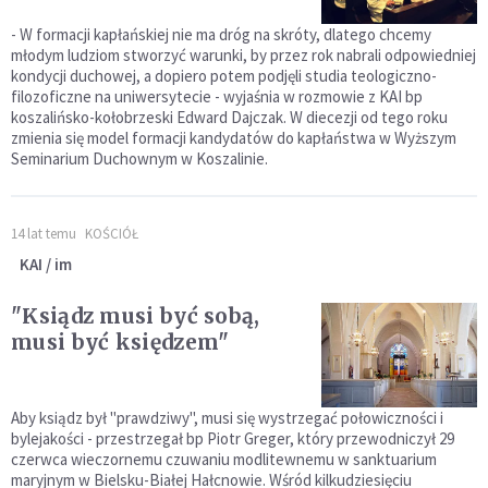
- W formacji kapłańskiej nie ma dróg na skróty, dlatego chcemy
młodym ludziom stworzyć warunki, by przez rok nabrali odpowiedniej
kondycji duchowej, a dopiero potem podjęli studia teologiczno-
filozoficzne na uniwersytecie - wyjaśnia w rozmowie z KAI bp
koszalińsko-kołobrzeski Edward Dajczak. W diecezji od tego roku
zmienia się model formacji kandydatów do kapłaństwa w Wyższym
Seminarium Duchownym w Koszalinie.
14 lat temu
KOŚCIÓŁ
KAI / im
"Ksiądz musi być sobą,
musi być księdzem"
Aby ksiądz był "prawdziwy", musi się wystrzegać połowiczności i
bylejakości - przestrzegał bp Piotr Greger, który przewodniczył 29
czerwca wieczornemu czuwaniu modlitewnemu w sanktuarium
maryjnym w Bielsku-Białej Hałcnowie. Wśród kilkudziesięciu