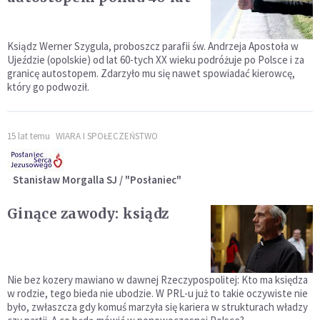
Ksiądz Werner Szygula, proboszcz parafii św. Andrzeja Apostoła w
Ujeździe (opolskie) od lat 60-tych XX wieku podróżuje po Polsce i za
granicę autostopem. Zdarzyło mu się nawet spowiadać kierowcę,
który go podwoził.
15 lat temu
WIARA I SPOŁECZEŃSTWO
Stanisław Morgalla SJ / "Posłaniec"
Ginące zawody: ksiądz
Nie bez kozery mawiano w dawnej Rzeczypospolitej: Kto ma księdza
w rodzie, tego bieda nie ubodzie. W PRL-u już to takie oczywiste nie
było, zwłaszcza gdy komuś marzyła się kariera w strukturach władzy