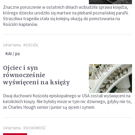
Znaczne poruszenie w ostatnich dniach wzbudziła sprawa księdza,
którego dziecko urodziło się martwe na plebanii poznańskiej parafii.
Straszliwa tragedia stała się kolejną okazją do pomstowania na
Kościół i kapłanów.
14 lat temu
KOŚCIÓŁ
KAI / pz
Ojciec i syn
równocześnie
wyświęceni na księży
Dwaj duchowni Kościoła episkopalnego w USA zostali wyświęceni na
katolickich księży. Nie byłoby może w tym nic dziwnego, gdyby nie to,
że Charles Hough senior i junior są ojcem i synem.
14 lat temu
DUCHOWOŚĆ