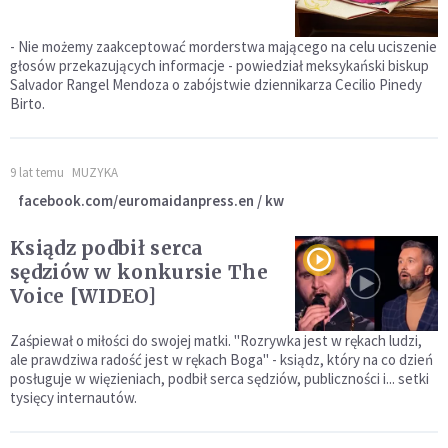
- Nie możemy zaakceptować morderstwa mającego na celu uciszenie
głosów przekazujących informacje - powiedział meksykański biskup
Salvador Rangel Mendoza o zabójstwie dziennikarza Cecilio Pinedy
Birto.
9 lat temu
MUZYKA
facebook.com/euromaidanpress.en / kw
Ksiądz podbił serca
sędziów w konkursie The
Voice [WIDEO]
Zaśpiewał o miłości do swojej matki. "Rozrywka jest w rękach ludzi,
ale prawdziwa radość jest w rękach Boga" - ksiądz, który na co dzień
posługuje w więzieniach, podbił serca sędziów, publiczności i... setki
tysięcy internautów.