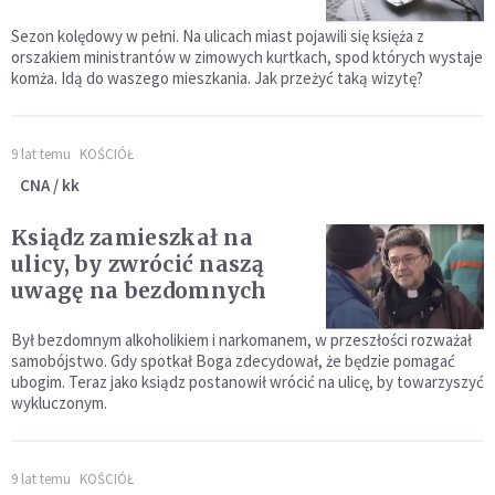
Sezon kolędowy w pełni. Na ulicach miast pojawili się księża z
orszakiem ministrantów w zimowych kurtkach, spod których wystaje
komża. Idą do waszego mieszkania. Jak przeżyć taką wizytę?
9 lat temu
KOŚCIÓŁ
CNA / kk
Ksiądz zamieszkał na
ulicy, by zwrócić naszą
uwagę na bezdomnych
Był bezdomnym alkoholikiem i narkomanem, w przeszłości rozważał
samobójstwo. Gdy spotkał Boga zdecydował, że będzie pomagać
ubogim. Teraz jako ksiądz postanowił wrócić na ulicę, by towarzyszyć
wykluczonym.
9 lat temu
KOŚCIÓŁ