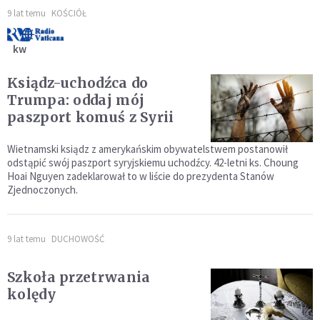
9 lat temu
KOŚCIÓŁ
kw
Ksiądz-uchodźca do
Trumpa: oddaj mój
paszport komuś z Syrii
Wietnamski ksiądz z amerykańskim obywatelstwem postanowił
odstąpić swój paszport syryjskiemu uchodźcy. 42-letni ks. Choung
Hoai Nguyen zadeklarował to w liście do prezydenta Stanów
Zjednoczonych.
9 lat temu
DUCHOWOŚĆ
Szkoła przetrwania
kolędy