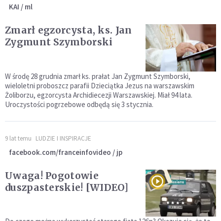
KAI / ml
Zmarł egzorcysta, ks. Jan
Zygmunt Szymborski
W środę 28 grudnia zmarł ks. prałat Jan Zygmunt Szymborski,
wieloletni proboszcz parafii Dzieciątka Jezus na warszawskim
Żoliborzu, egzorcysta Archidiecezji Warszawskiej. Miał 94 lata.
Uroczystości pogrzebowe odbędą się 3 stycznia.
9 lat temu
LUDZIE I INSPIRACJE
facebook.com/franceinfovideo / jp
Uwaga! Pogotowie
duszpasterskie! [WIDEO]