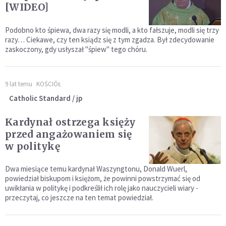
[WIDEO]
Podobno kto śpiewa, dwa razy się modli, a kto fałszuje, modli się trzy
razy… Ciekawe, czy ten ksiądz się z tym zgadza. Był zdecydowanie
zaskoczony, gdy usłyszał "śpiew" tego chóru.
9 lat temu
KOŚCIÓŁ
Catholic Standard / jp
Kardynał ostrzega księży
przed angażowaniem się
w politykę
Dwa miesiące temu kardynał Waszyngtonu, Donald Wuerl,
powiedział biskupom i księżom, że powinni powstrzymać się od
uwikłania w politykę i podkreślił ich rolę jako nauczycieli wiary -
przeczytaj, co jeszcze na ten temat powiedział.