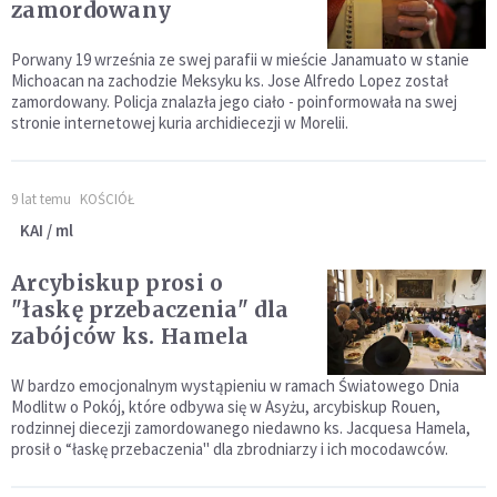
zamordowany
Porwany 19 września ze swej parafii w mieście Janamuato w stanie
Michoacan na zachodzie Meksyku ks. Jose Alfredo Lopez został
zamordowany. Policja znalazła jego ciało - poinformowała na swej
stronie internetowej kuria archidiecezji w Morelii.
9 lat temu
KOŚCIÓŁ
KAI / ml
Arcybiskup prosi o
"łaskę przebaczenia" dla
zabójców ks. Hamela
W bardzo emocjonalnym wystąpieniu w ramach Światowego Dnia
Modlitw o Pokój, które odbywa się w Asyżu, arcybiskup Rouen,
rodzinnej diecezji zamordowanego niedawno ks. Jacquesa Hamela,
prosił o “łaskę przebaczenia" dla zbrodniarzy i ich mocodawców.