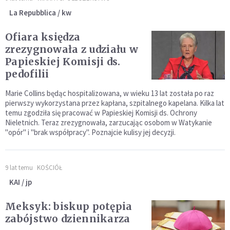
La Repubblica / kw
Ofiara księdza
zrezygnowała z udziału w
Papieskiej Komisji ds.
pedofilii
Marie Collins będąc hospitalizowana, w wieku 13 lat została po raz
pierwszy wykorzystana przez kapłana, szpitalnego kapelana. Kilka lat
temu zgodziła się pracować w Papieskiej Komisji ds. Ochrony
Nieletnich. Teraz zrezygnowała, zarzucając osobom w Watykanie
"opór" i "brak współpracy". Poznajcie kulisy jej decyzji.
9 lat temu
KOŚCIÓŁ
KAI / jp
Meksyk: biskup potępia
zabójstwo dziennikarza