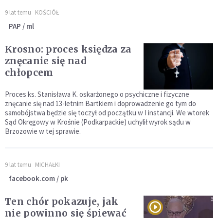
9 lat temu
KOŚCIÓŁ
PAP / ml
Krosno: proces księdza za
znęcanie się nad
chłopcem
Proces ks. Stanisława K. oskarżonego o psychiczne i fizyczne
znęcanie się nad 13-letnim Bartkiem i doprowadzenie go tym do
samobójstwa będzie się toczył od początku w I instancji. We wtorek
Sąd Okręgowy w Krośnie (Podkarpackie) uchylił wyrok sądu w
Brzozowie w tej sprawie.
9 lat temu
MICHAŁKI
facebook.com / pk
Ten chór pokazuje, jak
nie powinno się śpiewać