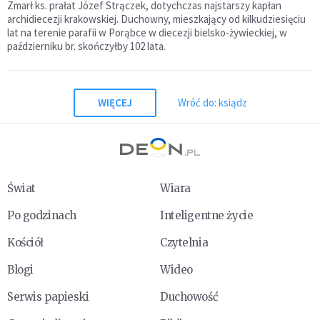
Zmarł ks. prałat Józef Strączek, dotychczas najstarszy kapłan
archidiecezji krakowskiej. Duchowny, mieszkający od kilkudziesięciu
lat na terenie parafii w Porąbce w diecezji bielsko-żywieckiej, w
październiku br. skończyłby 102 lata.
WIĘCEJ
Wróć do: ksiądz
Świat
Wiara
Po godzinach
Inteligentne życie
Kościół
Czytelnia
Blogi
Wideo
Serwis papieski
Duchowość