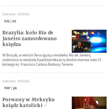
9 lat temu
KOŚCIÓŁ
KAI / ml
Brazylia: koło Rio de
Janeiro zamordowano
księdza
W Brazylii, w mieście Nova Iguaçu niedaleko Rio de Janeiro,
znaleziono w niedzielę 9 października przy drodze martwe ciało 37-
letniego ks. Francisco Carlosa Barbosy Tenorio.
9 lat temu
KOŚCIÓŁ
PAP / pk
Porwany w Meksyku
ksiądz katolicki -