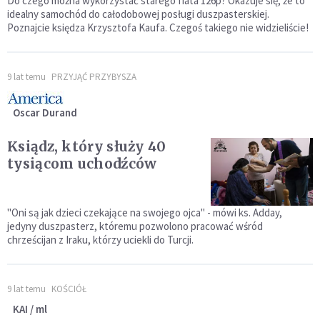
Do czego można wykorzystać starego fiata 126p? Okazuje się, że to
idealny samochód do całodobowej posługi duszpasterskiej.
Poznajcie księdza Krzysztofa Kaufa. Czegoś takiego nie widzieliście!
9 lat temu
PRZYJĄĆ PRZYBYSZA
Oscar Durand
Ksiądz, który służy 40
tysiącom uchodźców
"Oni są jak dzieci czekające na swojego ojca" - mówi ks. Adday,
jedyny duszpasterz, któremu pozwolono pracować wśród
chrześcijan z Iraku, którzy uciekli do Turcji.
9 lat temu
KOŚCIÓŁ
KAI / ml