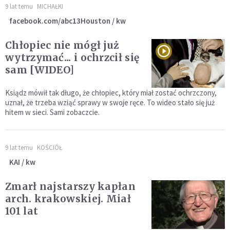
9 lat temu
MICHAŁKI
facebook.com/abc13Houston / kw
Chłopiec nie mógł już
wytrzymać... i ochrzcił się
sam [WIDEO]
Ksiądz mówił tak długo, że chłopiec, który miał zostać ochrzczony,
uznał, że trzeba wziąć sprawy w swoje ręce. To wideo stało się już
hitem w sieci. Sami zobaczcie.
9 lat temu
KOŚCIÓŁ
KAI / kw
Zmarł najstarszy kapłan
arch. krakowskiej. Miał
101 lat