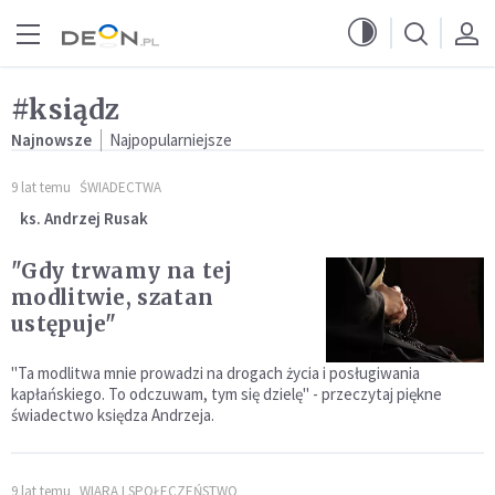
Przejdź do menu głównego
Przejdź do treści
#ksiądz
Najnowsze
Najpopularniejsze
9 lat temu
ŚWIADECTWA
ks. Andrzej Rusak
"Gdy trwamy na tej
modlitwie, szatan
ustępuje"
"Ta modlitwa mnie prowadzi na drogach życia i posługiwania
kapłańskiego. To odczuwam, tym się dzielę" - przeczytaj piękne
świadectwo księdza Andrzeja.
9 lat temu
WIARA I SPOŁECZEŃSTWO