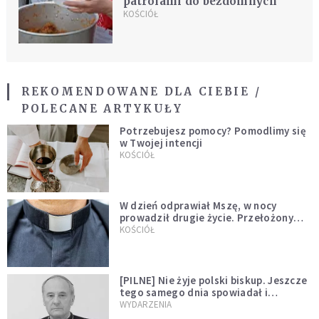
patrolami do bezdomnych
KOŚCIÓŁ
REKOMENDOWANE DLA CIEBIE /
POLECANE ARTYKUŁY
Potrzebujesz pomocy? Pomodlimy się
w Twojej intencji
KOŚCIÓŁ
W dzień odprawiał Mszę, w nocy
prowadził drugie życie. Przełożony
kazał mu opuścić zakon
KOŚCIÓŁ
[PILNE] Nie żyje polski biskup. Jeszcze
tego samego dnia spowiadał i
sprawował Mszę świętą
WYDARZENIA