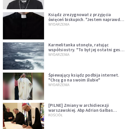
Ksiądz zrezygnował z przyjęcia
święceń biskupich. "Jestem naprawdę
niegodny"
WYDARZENIA
Karmelitanka utonęła, ratując
współsiostry. "To był jej ostatni gest
miłości"
WYDARZENIA
Śpiewający ksiądz podbija internet.
"Chcę go na swoim ślubie"
WYDARZENIA
[PILNE] Zmiany w archidiecezji
warszawskiej. Abp Adrian Galbas
wręczył dekrety nowym proboszczom
KOŚCIÓŁ