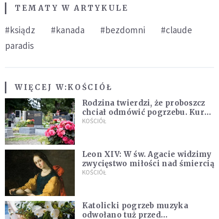
TEMATY W ARTYKULE
#ksiądz
#kanada
#bezdomni
#claude
paradis
WIĘCEJ W:
KOŚCIÓŁ
Rodzina twierdzi, że proboszcz
chciał odmówić pogrzebu. Kuria
zapowiada wyjaśnienia
KOŚCIÓŁ
Leon XIV: W św. Agacie widzimy
zwycięstwo miłości nad śmiercią
KOŚCIÓŁ
Katolicki pogrzeb muzyka
odwołano tuż przed