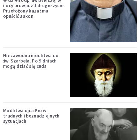
W dzień odprawiał Mszę, w
nocy prowadził drugie życie.
Przełożony kazał mu
opuścić zakon
Niezawodna modlitwa do
św. Szarbela. Po 9 dniach
mogą dziać się cuda
Modlitwa ojca Pio w
trudnych i beznadziejnych
sytuacjach