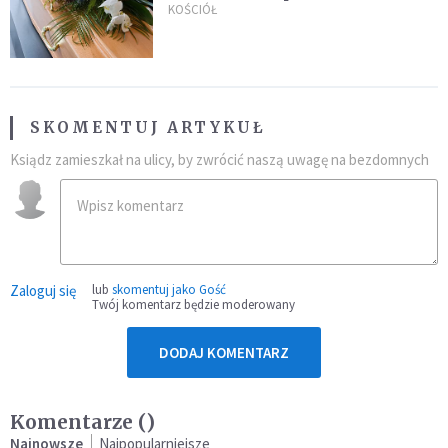
uroczystością. Powodem była
KOŚCIÓŁ
przynależność do masonerii
SKOMENTUJ ARTYKUŁ
Ksiądz zamieszkał na ulicy, by zwrócić naszą uwagę na bezdomnych
Zaloguj się
lub
skomentuj jako Gość
Twój komentarz będzie moderowany
DODAJ KOMENTARZ
Komentarze (
)
Najnowsze
Najpopularniejsze