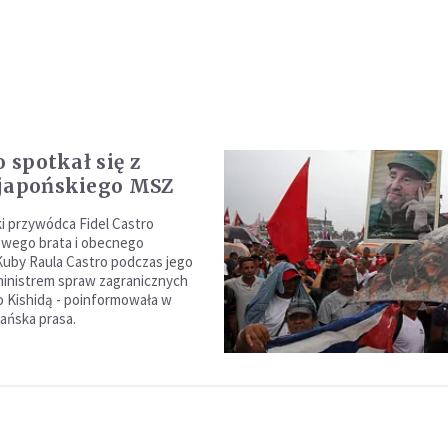
o spotkał się z
japońskiego MSZ
i przywódca Fidel Castro
swego brata i obecnego
uby Raula Castro podczas jego
ministrem spraw zagranicznych
o Kishidą - poinformowała w
bańska prasa.