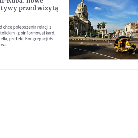
n-Kuba: nowe
tywy przed wizytą
 chce polepszenia relacji z
tolickim - poinformował kard.
ella, prefekt Kongregacji ds.
twa.