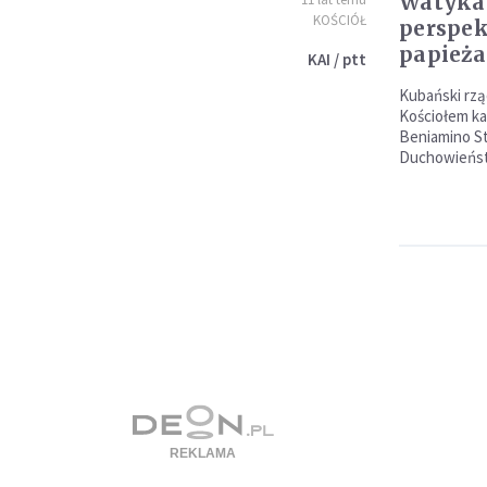
Watyka
KOŚCIÓŁ
perspek
papieża
KAI / ptt
Kubański rząd
Kościołem ka
Beniamino St
Duchowieńs