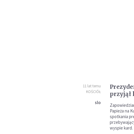
Prezyde
11 lat temu
KOŚCIÓŁ
przyjął 
slo
Zapowiedzia
Papieża na K
spotkania pr
przebywający
wyspie kard.