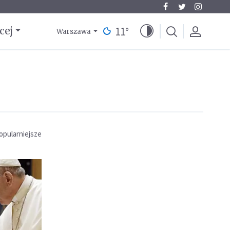
11
°
cej
Warszawa
opularniejsze