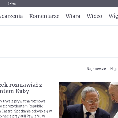
g
Sklep
Wię
darzenia
Komentarze
Wiara
Wideo
Najnowsze
Najp
zek rozmawiał z
entem Kuby
ny trwała prywatna rozmowa
o z prezydentem Republiki
 Castro. Spotkanie odbyło się w
inecie przy auli Pawła VI, w