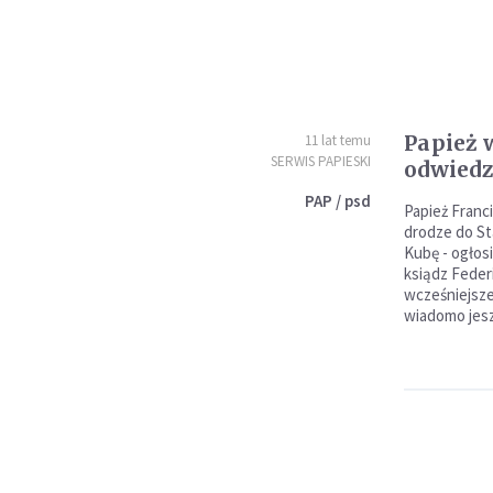
Papież 
11 lat temu
SERWIS PAPIESKI
odwiedz
PAP / psd
Papież Franc
drodze do S
Kubę - ogłos
ksiądz Feder
wcześniejsze
wiadomo jesz