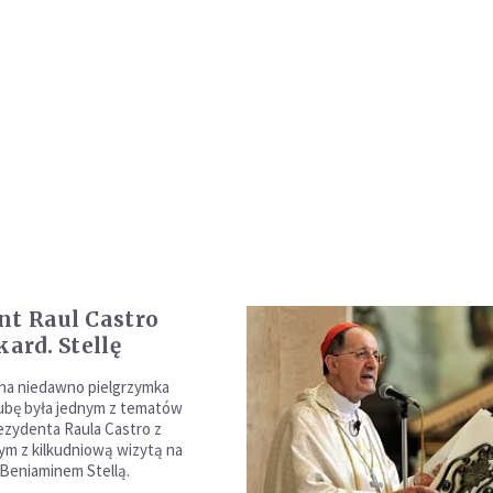
nt Raul Castro
kard. Stellę
na niedawno pielgrzymka
ubę była jednym z tematów
ezydenta Raula Castro z
m z kilkudniową wizytą na
 Beniaminem Stellą.