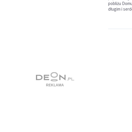
pobliżu Domu 
długim i ser