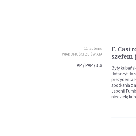
F. Castr
11 lat temu
WIADOMOŚCI ZE ŚWIATA
szefem 
AP / PAP / slo
Były kubańsk
dołączył do 
prezydenta K
spotkania z 
Japonii Fumi
niedzielę ku