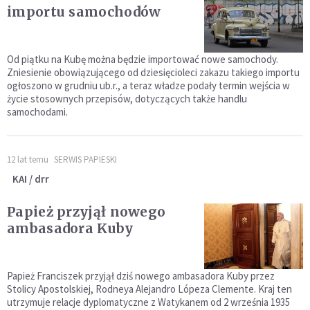
importu samochodów
Od piątku na Kubę można będzie importować nowe samochody.
Zniesienie obowiązującego od dziesięcioleci zakazu takiego importu
ogłoszono w grudniu ub.r., a teraz władze podały termin wejścia w
życie stosownych przepisów, dotyczących także handlu
samochodami.
12 lat temu
SERWIS PAPIESKI
KAI / drr
Papież przyjął nowego
ambasadora Kuby
Papież Franciszek przyjął dziś nowego ambasadora Kuby przez
Stolicy Apostolskiej, Rodneya Alejandro Lópeza Clemente. Kraj ten
utrzymuje relacje dyplomatyczne z Watykanem od 2 września 1935