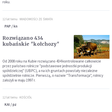
roku.
12 lat temu
WIADOMOŚCI ZE ŚWIATA
PAP / kn
Rozwiązano 434
kubańskie "kołchozy"
Od 2008 roku na Kubie rozwiązano 434 kontrolowane całkowicie
przez państwo rolnicze "podstawowe jednostki produkcji
spółdzielczej" (UBPC), a na ich gruntach powstały niezależne
spółdzielnie rolnicze. Pierwszą, o nazwie "Transformacja", rolnicy
założyli w maju 1997 r.
12 lat temu
KOŚCIÓŁ
KAI / pz