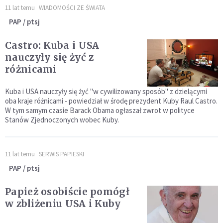
11 lat temu
WIADOMOŚCI ZE ŚWIATA
PAP / ptsj
Castro: Kuba i USA
nauczyły się żyć z
różnicami
Kuba i USA nauczyły się żyć "w cywilizowany sposób" z dzielącymi
oba kraje różnicami - powiedział w środę prezydent Kuby Raul Castro.
W tym samym czasie Barack Obama ogłaszał zwrot w polityce
Stanów Zjednoczonych wobec Kuby.
11 lat temu
SERWIS PAPIESKI
PAP / ptsj
Papież osobiście pomógł
w zbliżeniu USA i Kuby