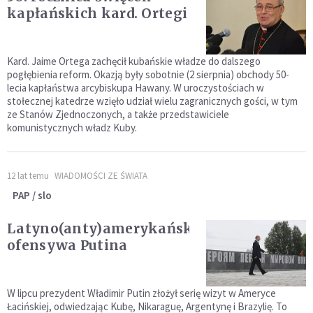
kapłańskich kard. Ortegi
Kard. Jaime Ortega zachęcił kubańskie władze do dalszego
pogłębienia reform. Okazją były sobotnie (2 sierpnia) obchody 50-
lecia kapłaństwa arcybiskupa Hawany. W uroczystościach w
stołecznej katedrze wzięło udział wielu zagranicznych gości, w tym
ze Stanów Zjednoczonych, a także przedstawiciele
komunistycznych władz Kuby.
12 lat temu
WIADOMOŚCI ZE ŚWIATA
PAP / slo
Latyno(anty)amerykańska
ofensywa Putina
W lipcu prezydent Władimir Putin złożył serię wizyt w Ameryce
Łacińskiej, odwiedzając Kubę, Nikaraguę, Argentynę i Brazylię. To