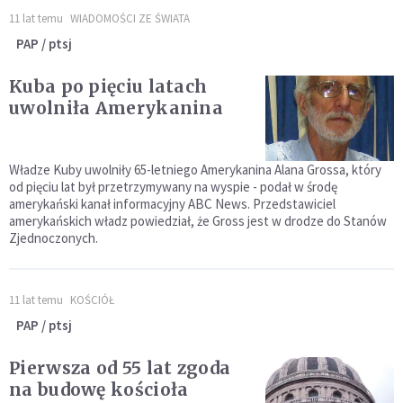
11 lat temu
WIADOMOŚCI ZE ŚWIATA
PAP / ptsj
Kuba po pięciu latach
uwolniła Amerykanina
Władze Kuby uwolniły 65-letniego Amerykanina Alana Grossa, który
od pięciu lat był przetrzymywany na wyspie - podał w środę
amerykański kanał informacyjny ABC News. Przedstawiciel
amerykańskich władz powiedział, że Gross jest w drodze do Stanów
Zjednoczonych.
11 lat temu
KOŚCIÓŁ
PAP / ptsj
Pierwsza od 55 lat zgoda
na budowę kościoła