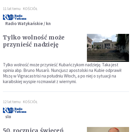
11 lat temu
KOŚCIÓŁ
Radio Watykańskie / kn
Tylko wolność może
przynieść nadzieję
Tylko wolność może przynieść Kubańczykom nadzieję. Taka jest
opinia abp. Bruno Musarò. Nuncjusz apostolski na Kubie odprawił
Mszę w Vignacastrisi na południu Włoch, a po niej o sytuacji na
karaibskiej wyspie rozmawiał z wiernymi.
12 lat temu
KOŚCIÓŁ
slo
50. rocznica święceń