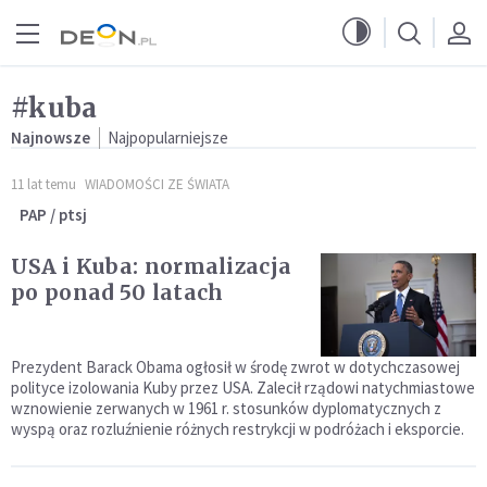
Przejdź do menu głównego
Przejdź do treści
#kuba
Najnowsze
Najpopularniejsze
11 lat temu
WIADOMOŚCI ZE ŚWIATA
PAP / ptsj
USA i Kuba: normalizacja
po ponad 50 latach
Prezydent Barack Obama ogłosił w środę zwrot w dotychczasowej
polityce izolowania Kuby przez USA. Zalecił rządowi natychmiastowe
wznowienie zerwanych w 1961 r. stosunków dyplomatycznych z
wyspą oraz rozluźnienie różnych restrykcji w podróżach i eksporcie.