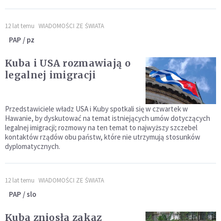
12 lat temu
WIADOMOŚCI ZE ŚWIATA
PAP / pz
Kuba i USA rozmawiają o
legalnej imigracji
Przedstawiciele władz USA i Kuby spotkali się w czwartek w
Hawanie, by dyskutować na temat istniejących umów dotyczących
legalnej imigracji; rozmowy na ten temat to najwyższy szczebel
kontaktów rządów obu państw, które nie utrzymują stosunków
dyplomatycznych.
12 lat temu
WIADOMOŚCI ZE ŚWIATA
PAP / slo
Kuba zniosła zakaz