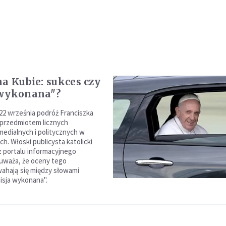
na Kubie: sukces czy
 wykonana"?
2 września podróż Franciszka
 przedmiotem licznych
edialnych i politycznych w
ch. Włoski publicysta katolicki
 z portalu informacyjnego
 uważa, że oceny tego
ahają się między słowami
misja wykonana".