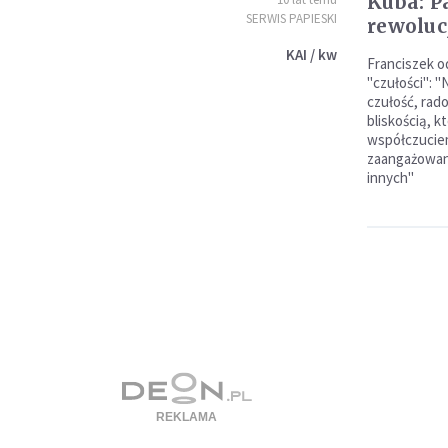
Kuba: P
SERWIS PAPIESKI
rewoluc
KAI / kw
Franciszek od
"czułości": 
czułość, rado
bliskością, k
współczuciem
zaangażowani
innych"