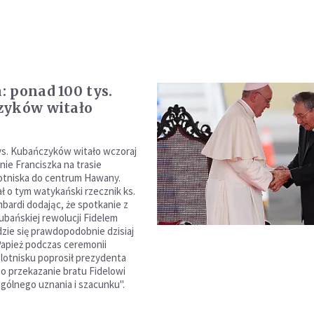
 ponad 100 tys.
zyków witało
ys. Kubańczyków witało wczoraj
nie Franciszka na trasie
lotniska do centrum Hawany.
 o tym watykański rzecznik ks.
bardi dodając, że spotkanie z
bańskiej rewolucji Fidelem
zie się prawdopodobnie dzisiaj
apież podczas ceremonii
 lotnisku poprosił prezydenta
 o przekazanie bratu Fidelowi
gólnego uznania i szacunku".