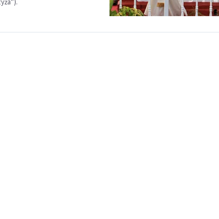
yża").