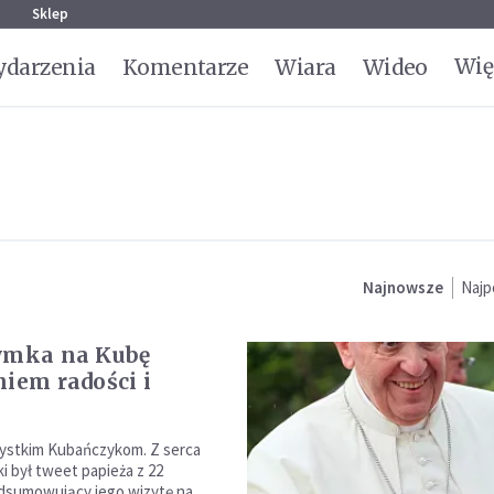
g
Sklep
Wię
darzenia
Komentarze
Wiara
Wideo
Najnowsze
Najp
ymka na Kubę
niem radości i
ystkim Kubańczykom. Z serca
aki był tweet papieża z 22
dsumowujący jego wizytę na