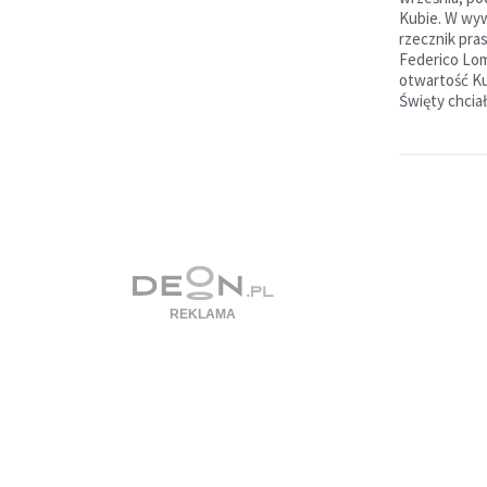
Kubie. W wyw
rzecznik pras
Federico Lomb
otwartość Ku
Święty chcia