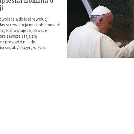
apieska homilia o
ji
wołał się do idei rewolucji
"Nasza rewolucja musi obejmować
ść, która staje się zawsze
tóra zawsze staje się
 i prowadzi nas do
a się, aby służyć, w życiu