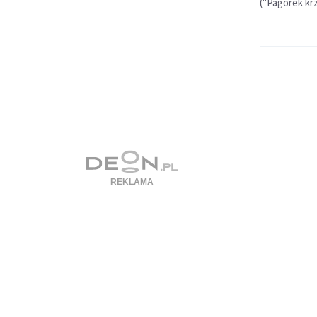
("Pagórek krz