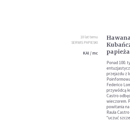
Hawana:
10 lat temu
SERWIS PAPIESKI
Kubańc
papieża
KAI / mc
Ponad 100. t
entuzjastycz
przejazdu z 
Poinformował
Federico Lom
przywódcą ku
Castro odbęd
wieczorem. P
powitania na
Raula Castro
"uczuć szcze