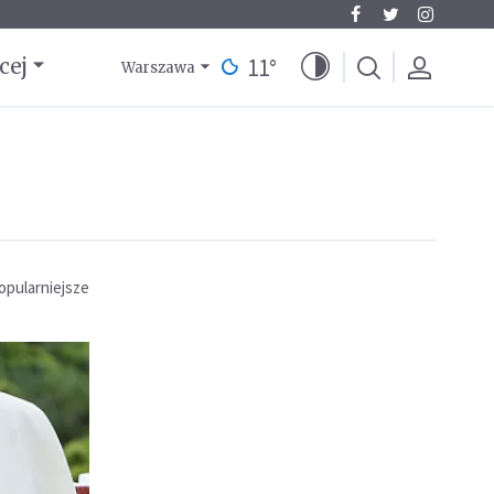
11
°
cej
Warszawa
opularniejsze