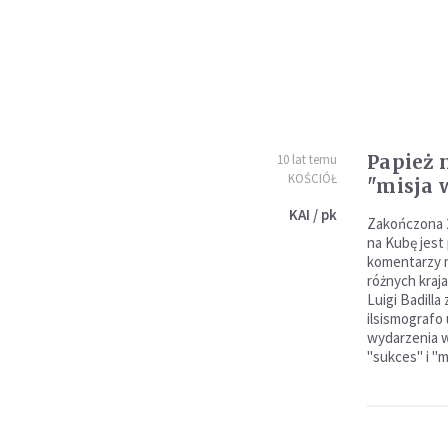
Papież 
10 lat temu
KOŚCIÓŁ
"misja
KAI / pk
Zakończona 2
na Kubę jest
komentarzy m
różnych kraja
Luigi Badilla
ilsismografo
wydarzenia w
"sukces" i "