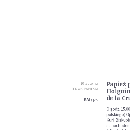
Papież 
10 lat temu
SERWIS PAPIESKI
Holguin
de la Cr
KAI / pk
O godz. 15.00
polskiego) O
Kurii Biskupi
samochodem 