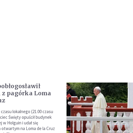
pobłogosławił
 z pagórka Loma
uz
 czasu lokalnego (21.00 czasu
jciec Święty opuścił budynek
ej w Holguin i udał się
otwartym na Loma de la Cruz