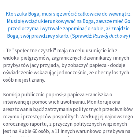
Kto szuka Boga, musi się zwrócić całkowicie do wewnątrz.
Musi się wciąż ukierunkowywać na Boga, zawsze mieć Go
przed oczyma i wytrwale zapominać o sobie, aż znajdzie
Boga, swój prawdziwy skarb. (Sprawdź:
Rozwój duchowy
)
- Te "społeczne czystki" mają na celu usunięcie ich z
widoku pielgrzymów, zagranicznych dziennikarzy i innych
przybyszów jacy przyjadą, by zobaczyć papieża - dodaje
oświadczenie wskazując jednocześnie, że obecny los tych
osób nie jest znany.
Komisja publicznie poprosiła papieża Franciszka o
interwencję i pomoc w ich uwolnieniu. Monitoruje ona
aresztowania bądź zatrzymania politycznych przeciwników
reżymu i przestępców pospolitych. Według jej najnowszego
corocznego raportu, z przyczyn politycznych więzionych
jest na Kubie 60 osób, a 11 innych warunkowo przebywa na