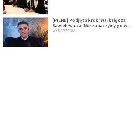
[PILNE] Podjęto kroki ws. księdza
Sawielewicza. Nie zobaczymy go w
mediach
WYDARZENIA