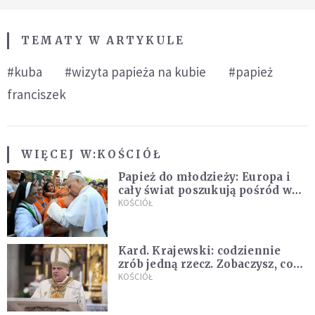
TEMATY W ARTYKULE
#kuba
#wizyta papieża na kubie
#papież
franciszek
WIĘCEJ W:
KOŚCIÓŁ
Papież do młodzieży: Europa i
cały świat poszukują pośród was
nowych świętych
KOŚCIÓŁ
Kard. Krajewski: codziennie
zrób jedną rzecz. Zobaczysz, co
stanie się z twoim życiem
KOŚCIÓŁ