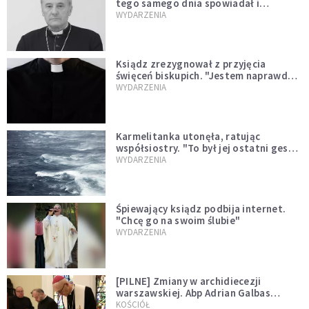
tego samego dnia spowiadał i
sprawował Mszę świętą
WYDARZENIA
Ksiądz zrezygnował z przyjęcia
święceń biskupich. "Jestem naprawdę
niegodny"
WYDARZENIA
Karmelitanka utonęła, ratując
współsiostry. "To był jej ostatni gest
miłości"
WYDARZENIA
Śpiewający ksiądz podbija internet.
"Chcę go na swoim ślubie"
WYDARZENIA
[PILNE] Zmiany w archidiecezji
warszawskiej. Abp Adrian Galbas
wręczył dekrety nowym proboszczom
KOŚCIÓŁ