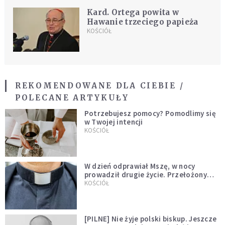
Kard. Ortega powita w
Hawanie trzeciego papieża
KOŚCIÓŁ
REKOMENDOWANE DLA CIEBIE /
POLECANE ARTYKUŁY
Potrzebujesz pomocy? Pomodlimy się
w Twojej intencji
KOŚCIÓŁ
W dzień odprawiał Mszę, w nocy
prowadził drugie życie. Przełożony
kazał mu opuścić zakon
KOŚCIÓŁ
[PILNE] Nie żyje polski biskup. Jeszcze