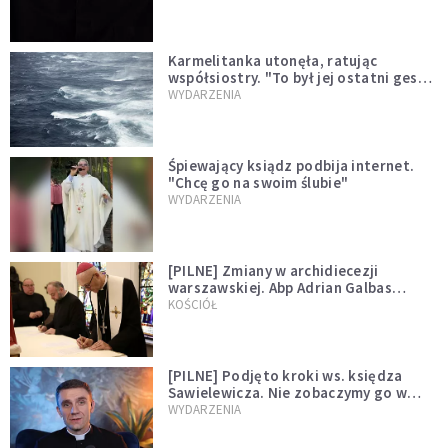
Karmelitanka utonęła, ratując
współsiostry. "To był jej ostatni gest
miłości"
WYDARZENIA
Śpiewający ksiądz podbija internet.
"Chcę go na swoim ślubie"
WYDARZENIA
[PILNE] Zmiany w archidiecezji
warszawskiej. Abp Adrian Galbas
wręczył dekrety nowym proboszczom
KOŚCIÓŁ
[PILNE] Podjęto kroki ws. księdza
Sawielewicza. Nie zobaczymy go w
mediach
WYDARZENIA