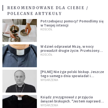
REKOMENDOWANE DLA CIEBIE /
POLECANE ARTYKUŁY
Potrzebujesz pomocy? Pomodlimy się
w Twojej intencji
KOŚCIÓŁ
W dzień odprawiał Mszę, w nocy
prowadził drugie życie. Przełożony
kazał mu opuścić zakon
KOŚCIÓŁ
[PILNE] Nie żyje polski biskup. Jeszcze
tego samego dnia spowiadał i
sprawował Mszę świętą
WYDARZENIA
Ksiądz zrezygnował z przyjęcia
święceń biskupich. "Jestem naprawdę
niegodny"
WYDARZENIA