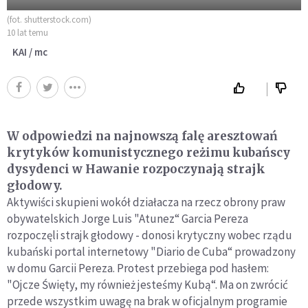
(fot. shutterstock.com)
10 lat temu
KAI / mc
W odpowiedzi na najnowszą falę aresztowań
krytyków komunistycznego reżimu kubańscy
dysydenci w Hawanie rozpoczynają strajk
głodowy.
Aktywiści skupieni wokół działacza na rzecz obrony praw
obywatelskich Jorge Luis "Atunez“ Garcia Pereza
rozpoczęli strajk głodowy - donosi krytyczny wobec rządu
kubański portal internetowy "Diario de Cuba“ prowadzony
w domu Garcii Pereza. Protest przebiega pod hasłem:
"Ojcze Święty, my również jesteśmy Kubą“. Ma on zwrócić
przede wszystkim uwagę na brak w oficjalnym programie