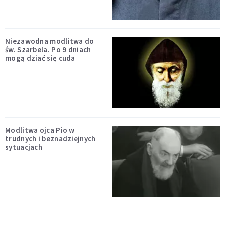
Niezawodna modlitwa do
św. Szarbela. Po 9 dniach
mogą dziać się cuda
Modlitwa ojca Pio w
trudnych i beznadziejnych
sytuacjach