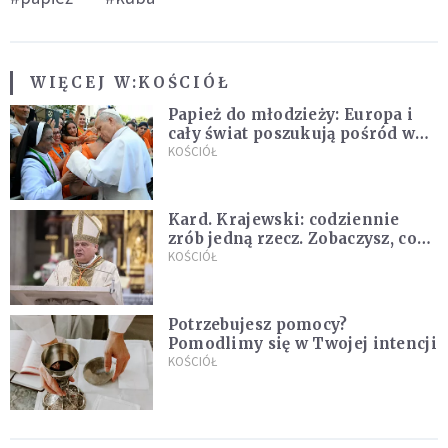
WIĘCEJ W:
KOŚCIÓŁ
Papież do młodzieży: Europa i
cały świat poszukują pośród was
nowych świętych
KOŚCIÓŁ
Kard. Krajewski: codziennie
zrób jedną rzecz. Zobaczysz, co
stanie się z twoim życiem
KOŚCIÓŁ
Potrzebujesz pomocy?
Pomodlimy się w Twojej intencji
KOŚCIÓŁ