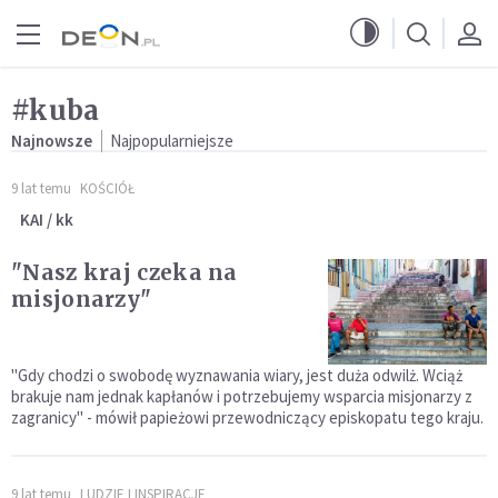
Przejdź do menu głównego
Przejdź do treści
#kuba
Najnowsze
Najpopularniejsze
9 lat temu
KOŚCIÓŁ
KAI / kk
"Nasz kraj czeka na
misjonarzy"
"Gdy chodzi o swobodę wyznawania wiary, jest duża odwilż. Wciąż
brakuje nam jednak kapłanów i potrzebujemy wsparcia misjonarzy z
zagranicy" - mówił papieżowi przewodniczący episkopatu tego kraju.
9 lat temu
LUDZIE I INSPIRACJE