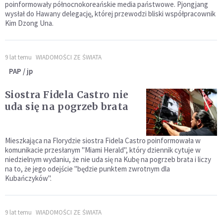
poinformowały północnokoreańskie media państwowe. Pjongjang
wysłał do Hawany delegację, której przewodzi bliski współpracownik
Kim Dzong Una.
9 lat temu
WIADOMOŚCI ZE ŚWIATA
PAP / jp
Siostra Fidela Castro nie
uda się na pogrzeb brata
Mieszkająca na Florydzie siostra Fidela Castro poinformowała w
komunikacie przesłanym "Miami Herald", który dziennik cytuje w
niedzielnym wydaniu, że nie uda się na Kubę na pogrzeb brata i liczy
na to, że jego odejście "będzie punktem zwrotnym dla
Kubańczyków".
9 lat temu
WIADOMOŚCI ZE ŚWIATA