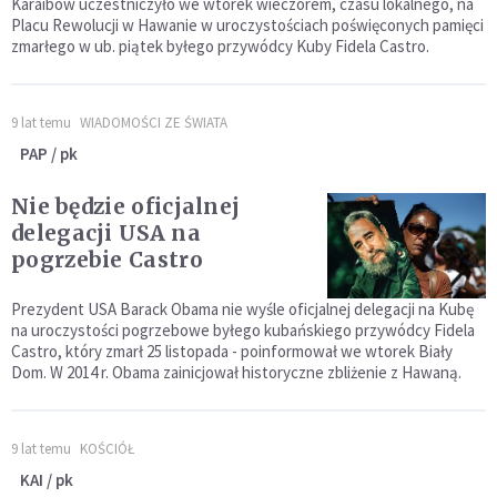
Karaibów uczestniczyło we wtorek wieczorem, czasu lokalnego, na
Placu Rewolucji w Hawanie w uroczystościach poświęconych pamięci
zmarłego w ub. piątek byłego przywódcy Kuby Fidela Castro.
9 lat temu
WIADOMOŚCI ZE ŚWIATA
PAP / pk
Nie będzie oficjalnej
delegacji USA na
pogrzebie Castro
Prezydent USA Barack Obama nie wyśle oficjalnej delegacji na Kubę
na uroczystości pogrzebowe byłego kubańskiego przywódcy Fidela
Castro, który zmarł 25 listopada - poinformował we wtorek Biały
Dom. W 2014 r. Obama zainicjował historyczne zbliżenie z Hawaną.
9 lat temu
KOŚCIÓŁ
KAI / pk