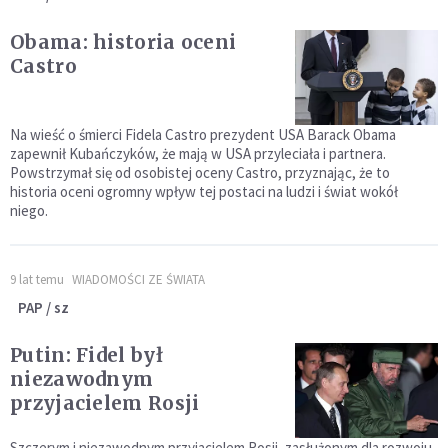
Obama: historia oceni
Castro
Na wieść o śmierci Fidela Castro prezydent USA Barack Obama
zapewnił Kubańczyków, że mają w USA przyleciała i partnera.
Powstrzymał się od osobistej oceny Castro, przyznając, że to
historia oceni ogromny wpływ tej postaci na ludzi i świat wokół
niego.
9 lat temu
WIADOMOŚCI ZE ŚWIATA
PAP / sz
Putin: Fidel był
niezawodnym
przyjacielem Rosji
Szczerym i niezawodnym przyjacielem Rosji, zasłużonym dla rozwoju