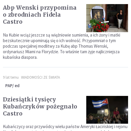
Abp Wenski przypomina
o zbrodniach Fidela
Castro
Na Kubie wciąż jeszcze są więźniowie sumienia, a ich żony i matki
bezskutecznie upominają się o ich wolność. Przypomniał o tym
podczas specjalnej modlitwy za Kubę abp Thomas Wenski,
ordynariusz Miami na Florydzie. To właśnie tam żyje najliczniejsza
kubańska diaspora.
9 lat temu
WIADOMOŚCI ZE ŚWIATA
PAP/ ed
Dziesiątki tysięcy
Kubańczyków pożegnało
Castro
Kubańczycy oraz przywódcy wielu państw Ameryki Łacińskiej i rejonu