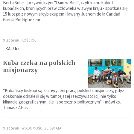
Berta Soler - przywódczyni "Dam w Bieli", czyli ruchu kobiet
kubańskich, broniących praw człowieka w swym kraju - spotkała się
15 lutego z nowym arcybiskupem Hawany Juanem de la Caridad
Garcia Rodriguezem.
9 lat temu
KOŚCIÓŁ
KAI / kk
Kuba czeka na polskich
misjonarzy
"Kubańscy biskupi są zachwyceni pracą polskich misjonarzy, gdyż
doskonale odnaleźli się w tamtejszej rzeczywistości, nie tylko
klimacie geograficznym, ale i społeczno-politycznym" - mówi ks.
Tomasz Atłas
9 lat temu
WIADOMOŚCI ZE ŚWIATA