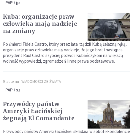
PAP / jp
Kuba: organizacje praw
człowieka mają nadzieje
na zmiany
Po śmierci Fidela Castro, który przez lata rządził Kubą żelazną ręką,
organizacje praw człowieka mają nadzieje, że jego brat i następca
prezydent Raul Castro szybciej pozwoli Kubańczykom na większą
wolność wypowiedzi, zgromadzeń i inne prawa podstawowe.
9 lat temu
WIADOMOŚCI ZE ŚWIATA
PAP / sz
Przywódcy państw
Ameryki Łacińskiej
żegnają El Comandante
Przywódcy państw Ameryki Łacińskiej składają w sobotę kondolencje