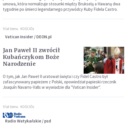
umowa, która normalizuje stosunki między Brukselą a Hawaną dwa
tygodnie po śmierci legendarnego przywódcy Kuby Fidela Castro.
9 lat temu
KOŚCIÓŁ
Vatican Insider / DEON.pl
Jan Paweł II zwrócił
Kubańczykom Boże
Narodzenie
O tym, jak Jan Paweł II uratował święta i czy Fidel Castro był
zafascynowany papieżem z Polski, opowiedział papieski rzecznik
Joaquín Navarro-Valls w wywiadzie dla "Vatican Insider".
9 lat temu
KOŚCIÓŁ
Radio Watykańskie / psd