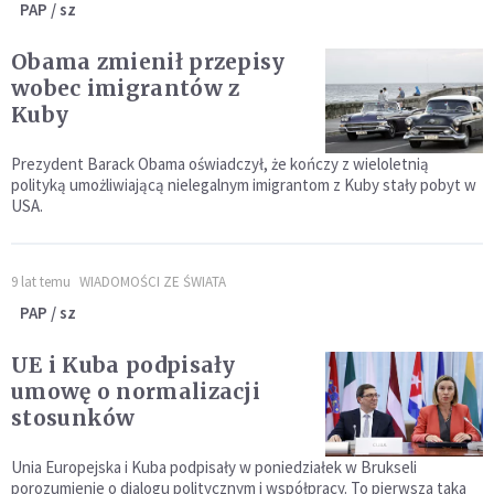
PAP / sz
Obama zmienił przepisy
wobec imigrantów z
Kuby
Prezydent Barack Obama oświadczył, że kończy z wieloletnią
polityką umożliwiającą nielegalnym imigrantom z Kuby stały pobyt w
USA.
9 lat temu
WIADOMOŚCI ZE ŚWIATA
PAP / sz
UE i Kuba podpisały
umowę o normalizacji
stosunków
Unia Europejska i Kuba podpisały w poniedziałek w Brukseli
porozumienie o dialogu politycznym i współpracy. To pierwsza taka