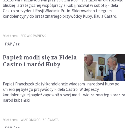
bliskiej i strategicznej współpracy z Kubą nazwał w sobotę Fidela
Castro prezydent Rosji Władimir Putin. Skierował on telegram
kondolencyjny do brata zmarłego przywódcy Kuby, Raula Castro.
9 lat temu
SERWIS PAPIESKI
PAP / sz
Papież modli się za Fidela
Castro i naród Kuby
Papież Franciszek złożył kondolencje władzom i narodowi Kuby po
śmierci jej byłego przywódcy Fidela Castro. W depeszy
kondolencyjnej papież zapewnił o swej modlitwie za zmarłego oraz za
naród kubański.
9 lat temu
WIADOMOŚCI ZE ŚWIATA
PAP / sz