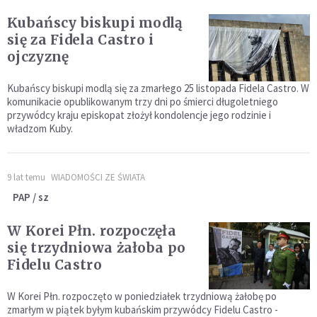
Kubańscy biskupi modlą
się za Fidela Castro i
ojczyznę
Kubańscy biskupi modlą się za zmarłego 25 listopada Fidela Castro. W
komunikacie opublikowanym trzy dni po śmierci długoletniego
przywódcy kraju episkopat złożył kondolencje jego rodzinie i
władzom Kuby.
9 lat temu
WIADOMOŚCI ZE ŚWIATA
PAP / sz
W Korei Płn. rozpoczęła
się trzydniowa żałoba po
Fidelu Castro
W Korei Płn. rozpoczęto w poniedziałek trzydniową żałobę po
zmarłym w piątek byłym kubańskim przywódcy Fidelu Castro -