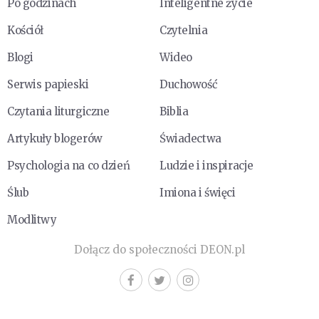
Po godzinach
Inteligentne życie
Kościół
Czytelnia
Blogi
Wideo
Serwis papieski
Duchowość
Czytania liturgiczne
Biblia
Artykuły blogerów
Świadectwa
Psychologia na co dzień
Ludzie i inspiracje
Ślub
Imiona i święci
Modlitwy
Dołącz do społeczności DEON.pl