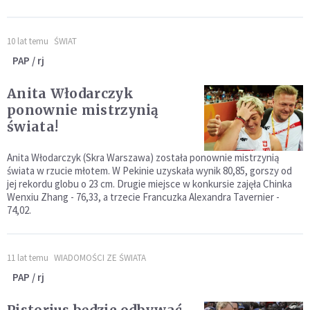
10 lat temu
ŚWIAT
PAP / rj
Anita Włodarczyk
ponownie mistrzynią
świata!
Anita Włodarczyk (Skra Warszawa) została ponownie mistrzynią
świata w rzucie młotem. W Pekinie uzyskała wynik 80,85, gorszy od
jej rekordu globu o 23 cm. Drugie miejsce w konkursie zajęła Chinka
Wenxiu Zhang - 76,33, a trzecie Francuzka Alexandra Tavernier -
74,02.
11 lat temu
WIADOMOŚCI ZE ŚWIATA
PAP / rj