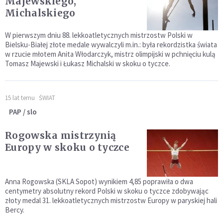
Majewskiego,
Michalskiego
W pierwszym dniu 88. lekkoatletycznych mistrzostw Polski w
Bielsku-Białej złote medale wywalczyli m.in.: była rekordzistka świata
w rzucie młotem Anita Włodarczyk, mistrz olimpijski w pchnięciu kulą
Tomasz Majewski i Łukasz Michalski w skoku o tyczce.
15 lat temu
ŚWIAT
PAP / slo
Rogowska mistrzynią
Europy w skoku o tyczce
Anna Rogowska (SKLA Sopot) wynikiem 4,85 poprawiła o dwa
centymetry absolutny rekord Polski w skoku o tyczce zdobywając
złoty medal 31. lekkoatletycznych mistrzostw Europy w paryskiej hali
Bercy.