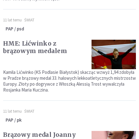
11 lat temu
ŚWIAT
PAP / psd
HME: Lićwinko z
brązowym medalem
Kamila Lićwinko (KS Podlasie Białystok) skacząc wzwyż 1,94 zdobyła
w Pradze brązowy medal 33. halowych lekkoatletycznych mistrzostw
Europy. Złoty po dogrywce z Włoszką Alessią Trost wywalczyła
Rosjanka Maria Kuczina.
11 lat temu
ŚWIAT
PAP / pk
Brązowy medal Joanny