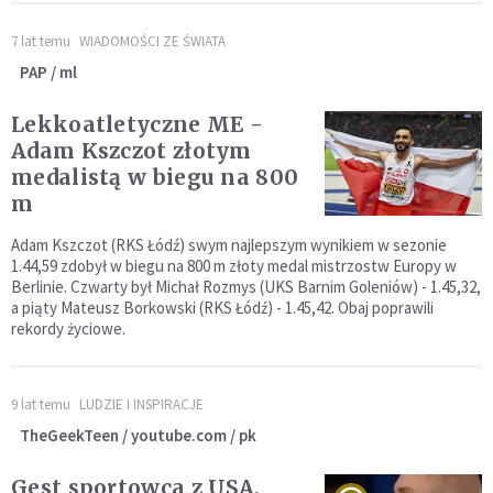
7 lat temu
WIADOMOŚCI ZE ŚWIATA
PAP / ml
Lekkoatletyczne ME -
Adam Kszczot złotym
medalistą w biegu na 800
m
Adam Kszczot (RKS Łódź) swym najlepszym wynikiem w sezonie
1.44,59 zdobył w biegu na 800 m złoty medal mistrzostw Europy w
Berlinie. Czwarty był Michał Rozmys (UKS Barnim Goleniów) - 1.45,32,
a piąty Mateusz Borkowski (RKS Łódź) - 1.45,42. Obaj poprawili
rekordy życiowe.
9 lat temu
LUDZIE I INSPIRACJE
TheGeekTeen / youtube.com / pk
Gest sportowca z USA,