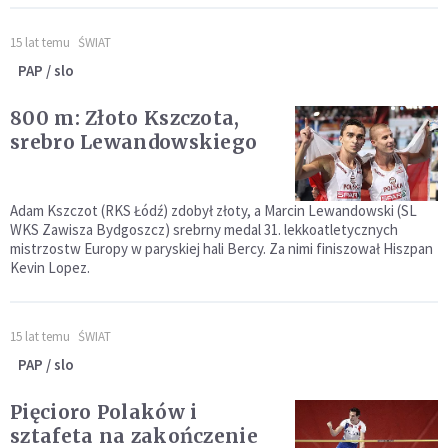
15 lat temu
ŚWIAT
PAP / slo
800 m: Złoto Kszczota,
srebro Lewandowskiego
Adam Kszczot (RKS Łódź) zdobył złoty, a Marcin Lewandowski (SL
WKS Zawisza Bydgoszcz) srebrny medal 31. lekkoatletycznych
mistrzostw Europy w paryskiej hali Bercy. Za nimi finiszował Hiszpan
Kevin Lopez.
15 lat temu
ŚWIAT
PAP / slo
Pięcioro Polaków i
sztafeta na zakończenie