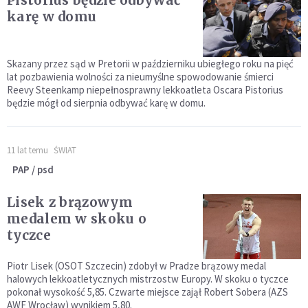
Pistorius będzie odbywać
karę w domu
Skazany przez sąd w Pretorii w październiku ubiegłego roku na pięć
lat pozbawienia wolności za nieumyślne spowodowanie śmierci
Reevy Steenkamp niepełnosprawny lekkoatleta Oscara Pistorius
będzie mógł od sierpnia odbywać karę w domu.
11 lat temu
ŚWIAT
PAP / psd
Lisek z brązowym
medalem w skoku o
tyczce
Piotr Lisek (OSOT Szczecin) zdobył w Pradze brązowy medal
halowych lekkoatletycznych mistrzostw Europy. W skoku o tyczce
pokonał wysokość 5,85. Czwarte miejsce zajął Robert Sobera (AZS
AWF Wrocław) wynikiem 5,80.