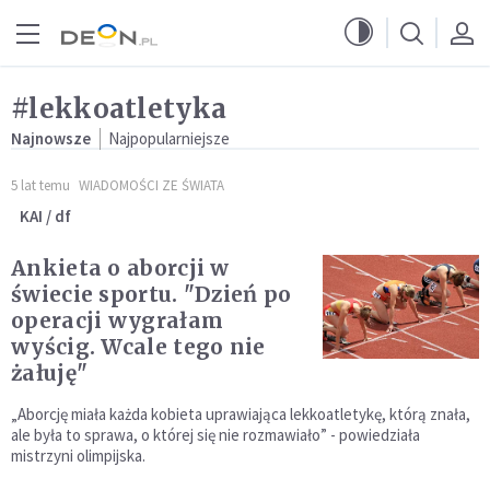
Przejdź do menu głównego
Przejdź do treści
#lekkoatletyka
Najnowsze
Najpopularniejsze
5 lat temu
WIADOMOŚCI ZE ŚWIATA
KAI / df
Ankieta o aborcji w
świecie sportu. "Dzień po
operacji wygrałam
wyścig. Wcale tego nie
żałuję"
„Aborcję miała każda kobieta uprawiająca lekkoatletykę, którą znała,
ale była to sprawa, o której się nie rozmawiało” - powiedziała
mistrzyni olimpijska.