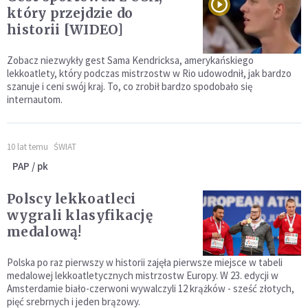
który przejdzie do
historii [WIDEO]
Zobacz niezwykły gest Sama Kendricksa, amerykańskiego
lekkoatlety, który podczas mistrzostw w Rio udowodnił, jak bardzo
szanuje i ceni swój kraj. To, co zrobił bardzo spodobało się
internautom.
10 lat temu
ŚWIAT
PAP / pk
Polscy lekkoatleci
wygrali klasyfikację
medalową!
Polska po raz pierwszy w historii zajęła pierwsze miejsce w tabeli
medalowej lekkoatletycznych mistrzostw Europy. W 23. edycji w
Amsterdamie biało-czerwoni wywalczyli 12 krążków - sześć złotych,
pięć srebrnych i jeden brązowy.