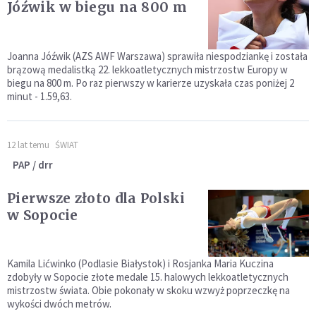
Jóźwik w biegu na 800 m
Joanna Jóźwik (AZS AWF Warszawa) sprawiła niespodziankę i została
brązową medalistką 22. lekkoatletycznych mistrzostw Europy w
biegu na 800 m. Po raz pierwszy w karierze uzyskała czas poniżej 2
minut - 1.59,63.
12 lat temu
ŚWIAT
PAP / drr
Pierwsze złoto dla Polski
w Sopocie
Kamila Lićwinko (Podlasie Białystok) i Rosjanka Maria Kuczina
zdobyły w Sopocie złote medale 15. halowych lekkoatletycznych
mistrzostw świata. Obie pokonały w skoku wzwyż poprzeczkę na
wykości dwóch metrów.