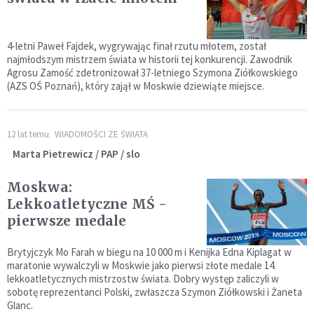
4-letni Paweł Fajdek, wygrywając finał rzutu młotem, został
najmłodszym mistrzem świata w historii tej konkurencji. Zawodnik
Agrosu Zamość zdetronizował 37-letniego Szymona Ziółkowskiego
(AZS OŚ Poznań), który zajął w Moskwie dziewiąte miejsce.
12 lat temu
WIADOMOŚCI ZE ŚWIATA
Marta Pietrewicz / PAP / slo
Moskwa:
Lekkoatletyczne MŚ -
pierwsze medale
Brytyjczyk Mo Farah w biegu na 10 000 m i Kenijka Edna Kiplagat w
maratonie wywalczyli w Moskwie jako pierwsi złote medale 14.
lekkoatletycznych mistrzostw świata. Dobry występ zaliczyli w
sobotę reprezentanci Polski, zwłaszcza Szymon Ziółkowski i Żaneta
Glanc.