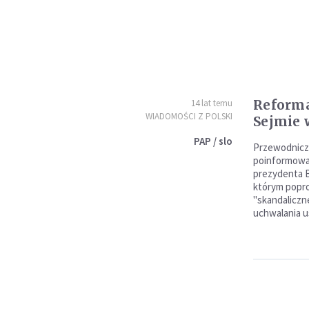
Reforma
14 lat temu
WIADOMOŚCI Z POLSKI
Sejmie 
PAP / slo
Przewodniczą
poinformował 
prezydenta 
którym popro
"skandaliczn
uchwalania u