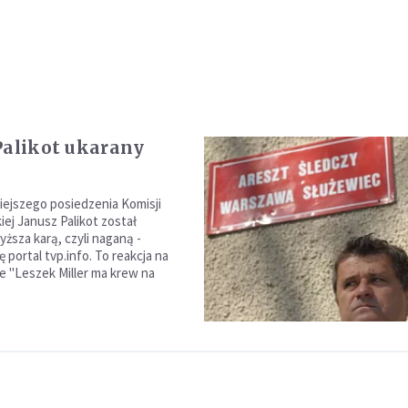
Palikot ukarany
iejszego posiedzenia Komisji
iej Janusz Palikot został
ższa karą, czyli naganą -
ę portal tvp.info. To reakcja na
że "Leszek Miller ma krew na