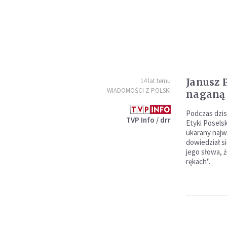
Janusz 
14 lat temu
WIADOMOŚCI Z POLSKI
naganą
Podczas dzis
TVP Info / drr
Etyki Poselsk
ukarany najwy
dowiedział si
jego słowa, 
rękach".