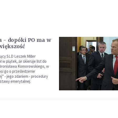
 - dopóki PO ma w
większość
cy SLD Leszek Miller
w piątek, że skieruje list do
Bronisława Komorowskiego, w
si go o prześledzenie
ej" - jego zdaniem - procedury
stawy emerytalnej.