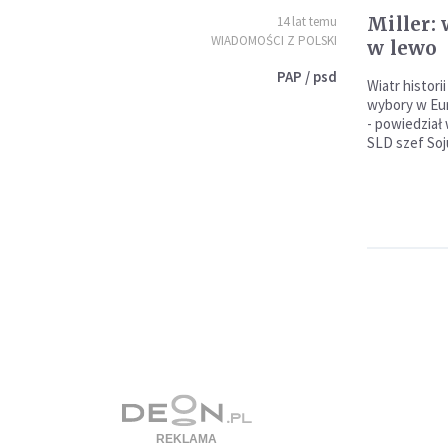
Miller: 
14 lat temu
WIADOMOŚCI Z POLSKI
w lewo
PAP / psd
Wiatr histori
wybory w Euro
- powiedział
SLD szef Soj