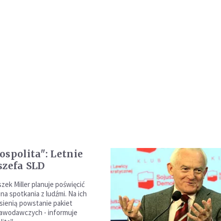
ospolita": Letnie
szefa SLD
zek Miller planuje poświęcić
na spotkania z ludźmi. Na ich
sienią powstanie pakiet
tawodawczych - informuje