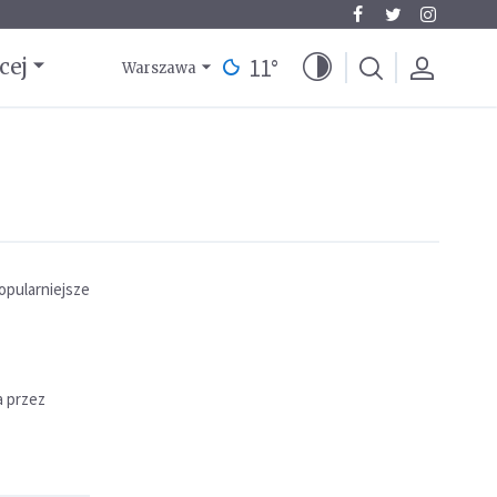
11
°
cej
Warszawa
opularniejsze
a przez