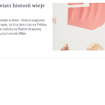
wiatr historii wieje
i wieje w lewo - lewica wygrywa
pie, za trzy lata czas na Polskę
 w sobotę na Radzie Krajowej
uszu Leszek Miller.