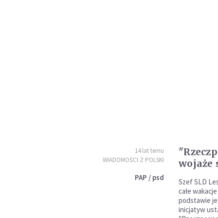
"Rzeczp
14 lat temu
WIADOMOŚCI Z POLSKI
wojaże 
PAP / psd
Szef SLD Les
całe wakacje 
podstawie je
inicjatyw us