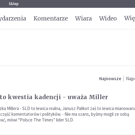
g
Sklep
Wię
darzenia
Komentarze
Wiara
Wideo
Najnowsze
Najp
 to kwestia kadencji - uważa Miller
ka Millera - SLD to lewica realna, Janusz Palikot zaś to lewica mianowan
 część komentatorów i polityków. - Nie ma szans, byśmy mogli ze sobą
ć, mówi “Polsce The Times" lider SLD.