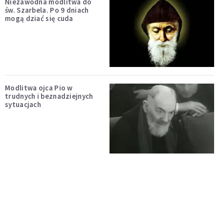
Niezawodna modlitwa do
św. Szarbela. Po 9 dniach
mogą dziać się cuda
Modlitwa ojca Pio w
trudnych i beznadziejnych
sytuacjach