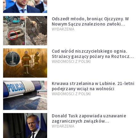
zapowiadałem, bez zwłoki,
natychmiast”
Odszedł młodo, broniąc Ojczyzny. W
Nowym Sączu znaleziono zwłoki
mężczyzny z czasów potopu
WYDARZENIA
szwedzkiego
Cud wśród niszczycielskiego ognia.
Strażacy gaszący pożary na Roztoczu
opublikowali niezwykłe zdjęcie
WIADOMOŚCI Z POLSKI
Krwawa strzelanina w Lubinie. 21-letni
podejrzany wciąż na wolności
WIADOMOŚCI Z POLSKI
Donald Tusk zapowiada uznawanie
zagranicznych związków
jednopłciowych. "Państwo oblało ten
WYDARZENIA
test"