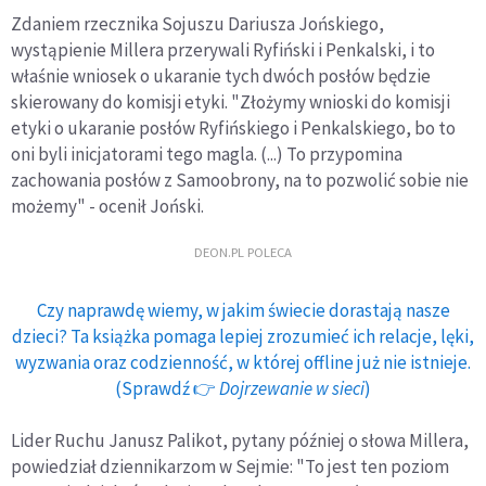
Zdaniem rzecznika Sojuszu Dariusza Jońskiego,
wystąpienie Millera przerywali Ryfiński i Penkalski, i to
właśnie wniosek o ukaranie tych dwóch posłów będzie
skierowany do komisji etyki. "Złożymy wnioski do komisji
etyki o ukaranie posłów Ryfińskiego i Penkalskiego, bo to
oni byli inicjatorami tego magla. (...) To przypomina
zachowania posłów z Samoobrony, na to pozwolić sobie nie
możemy" - ocenił Joński.
DEON.PL POLECA
Czy naprawdę wiemy, w jakim świecie dorastają nasze
dzieci? Ta książka pomaga lepiej zrozumieć ich relacje, lęki,
wyzwania oraz codzienność, w której offline już nie istnieje.
(Sprawdź 👉
Dojrzewanie w sieci
)
Lider Ruchu Janusz Palikot, pytany później o słowa Millera,
powiedział dziennikarzom w Sejmie: "To jest ten poziom