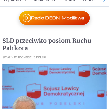
Radio DEON Modlitwa
SLD przeciwko posłom Ruchu
Palikota
ŚWIAT
WIADOMOŚCI Z POLSKI