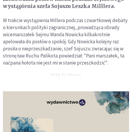
wystąpienia szefa Sojuszu Leszka Milllera.
W trakcie wystąpienia Millera podczas czwartkowej debaty
o kierunkach polityki zagranicznej, prowadząca obrady
wicemarszałek Sejmu Wanda Nowicka kilkakrotnie
apelowała do posłów o spokój. Gdy Nowicka kolejny raz
prosiła o nieprzeszkadzanie, szef Sojuszu zwracając się w
stronę ław Ruchu Palikota powiedział: "Pani marszałek, ta
naćpana hołota nie jest mi w stanie przeszkodzić".
DEON.PL POLECA