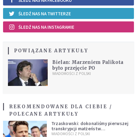
ŚLEDŹ NAS NA FACEBOOKU
ŚLEDŹ NAS NA TWITTERZE
ŚLEDŹ NAS NA INSTAGRAMIE
POWIĄZANE ARTYKUŁY
Bielan: Marzeniem Palikota
było przejęcie PO
WIADOMOŚCI Z POLSKI
REKOMENDOWANE DLA CIEBIE /
POLECANE ARTYKUŁY
Trzaskowski: dokonaliśmy pierwszej
transkrypcji małżeństw
jednopłciowych. “Tak jak
WIADOMOŚCI Z POLSKI