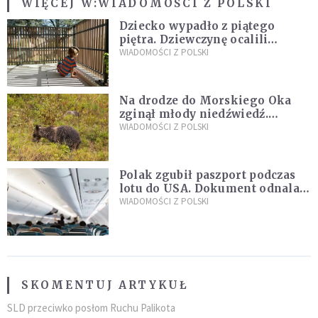
WIĘCEJ W:
WIADOMOŚCI Z POLSKI
Dziecko wypadło z piątego
piętra. Dziewczynę ocalili
sąsiedzi
WIADOMOŚCI Z POLSKI
Na drodze do Morskiego Oka
zginął młody niedźwiedź.
Sprawę bada Policja i TPN
WIADOMOŚCI Z POLSKI
Polak zgubił paszport podczas
lotu do USA. Dokument odnalazł
się w nietypowym miejscu
WIADOMOŚCI Z POLSKI
SKOMENTUJ ARTYKUŁ
SLD przeciwko posłom Ruchu Palikota