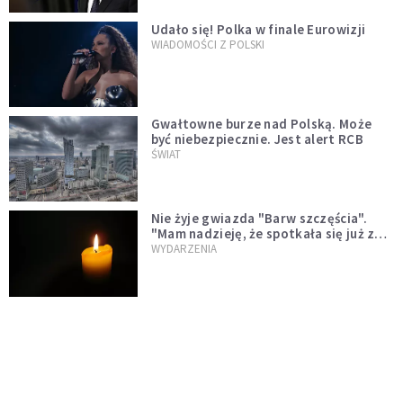
Udało się! Polka w finale Eurowizji
WIADOMOŚCI Z POLSKI
Gwałtowne burze nad Polską. Może
być niebezpiecznie. Jest alert RCB
ŚWIAT
Nie żyje gwiazda "Barw szczęścia".
"Mam nadzieję, że spotkała się już z
Bogiem, którego tak bardzo kochała"
WYDARZENIA