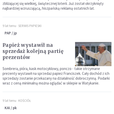
zbliżającej się wielkiej, świątecznej loterii. Już został okrzyknięty
najbardziej wzruszającą, hiszpańską reklamą ostatnich lat.
9 lat temu
SERWIS PAPIESKI
PAP / jp
Papież wystawił na
sprzedaż kolejną partię
prezentów
Sombrera, pióra, kask motocyklowy, ponczo - takie otrzymane
prezenty wystawił na sprzedaż papież Franciszek. Cały dochód z ich
sprzedaży zostanie przekazany na działalność dobroczynną. Podarki
wraz z ceną minimalną można oglądać w sklepie w Watykanie.
9 lat temu
KOŚCIÓŁ
KAI / pk