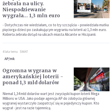
żebrała na ulicy.
Niespodziewanie
wygrała… 1,3 mln euro
- Dotychczas nie wiedziałam, co to łzy szczęścia – powiedziała matka
pięciorga dzieci po zaskakującym wygraniu na loterii aż 1,3 mln euro.
Kobieta żebrała dotąd na ulicach miasta Alicante w Hiszpanii.
4 lata temu
ŚWIAT
AP/mk
Ogromna wygrana w
amerykańskiej loterii -
ponad 1,3 mld dolarów
Niemal 1,34 mld dolarów wart jest zwycięski kupon loterii Mega
Millions w USA. Jako podaje agencja AP do zdobycia głównej
wygranej wystarczyło zaopatrzyć się w pojedynczy kupon. Kto
wygrał - jest na razie tajemnicą.