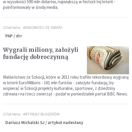
w wysokości 590 mln dolarów, największą w historii tej loterii -
poinformowały w środę media.
13 lat temu
WIADOMOŚCI ZE ŚWIATA
PAP / drr
Wygrali miliony, założyli
fundację dobroczynną
Małżeństwo ze Szkocji, które w 2011 roku trafiło rekordową wygraną
w loterii EuroMillions - 161 mln funtów - założyło fundację, by
wspierać w Szkocji projekty kulturalne, sportowe, z dziedziny
zdrowia i na rzecz zwierząt - podał w poniedziałek portal BBC News.
13 lat temu
ARTYKUŁY BLOGERÓW
Dariusz Michalski SJ / artykuł nadesłany