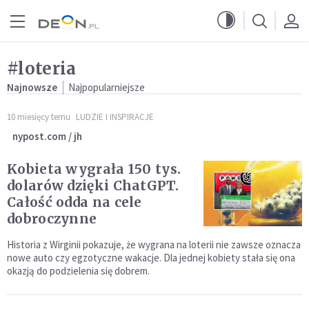
Przejdź do menu głównego
Przejdź do treści
#loteria
Najnowsze
Najpopularniejsze
10 miesięcy temu
LUDZIE I INSPIRACJE
nypost.com / jh
Kobieta wygrała 150 tys.
dolarów dzięki ChatGPT.
Całość odda na cele
dobroczynne
Historia z Wirginii pokazuje, że wygrana na loterii nie zawsze oznacza
nowe auto czy egzotyczne wakacje. Dla jednej kobiety stała się ona
okazją do podzielenia się dobrem.