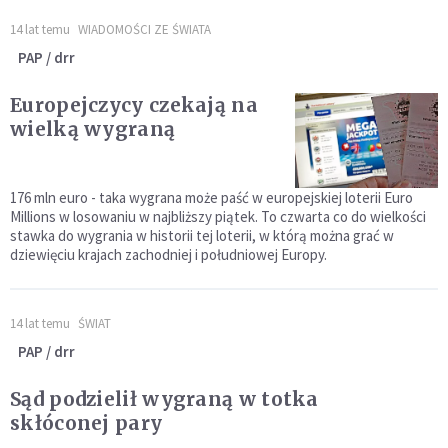
14 lat temu
WIADOMOŚCI ZE ŚWIATA
PAP / drr
Europejczycy czekają na
wielką wygraną
176 mln euro - taka wygrana może paść w europejskiej loterii Euro
Millions w losowaniu w najbliższy piątek. To czwarta co do wielkości
stawka do wygrania w historii tej loterii, w którą można grać w
dziewięciu krajach zachodniej i południowej Europy.
14 lat temu
ŚWIAT
PAP / drr
Sąd podzielił wygraną w totka
skłóconej pary