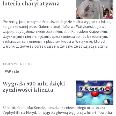
loteria charytatywna
Prezenty, jakie otrzymał Franciszek, będzie można wygrać na loterii,
zorganizowanej przez Gubernatorat Państwa Watykańskiego we
współpracy z jałmużnikiem papieskim, abp. Konradem Krajewskim.
Uzyskanymi z niej pieniędzmi papież zamierza pomóc bezdomnym,
szukającym schronienia na placu św. Piotra w Watykanie, których
warunki życiowe są coraz cięższe w związku ze zbliżającą się zimą.
13 lat temu
MICHAŁKI
PAP / slo
Wygrała 590 mln dzięki
życzliwości klienta
84-letnia Gloria MacKenzie, mieszkanka niewielkiego miasteczka
Zephyrhills na Florydzie, wygrała główną wygraną w loterii Powerball