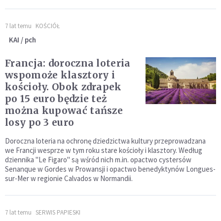
7 lat temu
KOŚCIÓŁ
KAI / pch
Francja: doroczna loteria
wspomoże klasztory i
kościoły. Obok zdrapek
po 15 euro będzie też
można kupować tańsze
losy po 3 euro
Doroczna loteria na ochronę dziedzictwa kultury przeprowadzana
we Francji wesprze w tym roku stare kościoły i klasztory. Według
dziennika "Le Figaro" są wśród nich m.in. opactwo cystersów
Senanque w Gordes w Prowansji i opactwo benedyktynów Longues-
sur-Mer w regionie Calvados w Normandii.
7 lat temu
SERWIS PAPIESKI