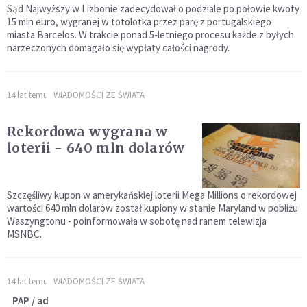
Sąd Najwyższy w Lizbonie zadecydował o podziale po połowie kwoty
15 mln euro, wygranej w totolotka przez parę z portugalskiego
miasta Barcelos. W trakcie ponad 5-letniego procesu każde z byłych
narzeczonych domagało się wypłaty całości nagrody.
14 lat temu
WIADOMOŚCI ZE ŚWIATA
Rekordowa wygrana w
loterii - 640 mln dolarów
Szczęśliwy kupon w amerykańskiej loterii Mega Millions o rekordowej
wartości 640 mln dolarów został kupiony w stanie Maryland w pobliżu
Waszyngtonu - poinformowała w sobotę nad ranem telewizja
MSNBC.
14 lat temu
WIADOMOŚCI ZE ŚWIATA
PAP / ad