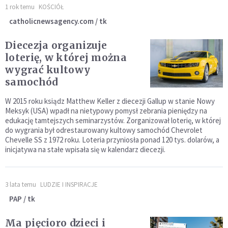
1 rok temu
KOŚCIÓŁ
catholicnewsagency.com / tk
Diecezja organizuje
loterię, w której można
wygrać kultowy
samochód
W 2015 roku ksiądz Matthew Keller z diecezji Gallup w stanie Nowy
Meksyk (USA) wpadł na nietypowy pomysł zebrania pieniędzy na
edukację tamtejszych seminarzystów. Zorganizował loterię, w której
do wygrania był odrestaurowany kultowy samochód Chevrolet
Chevelle SS z 1972 roku. Loteria przyniosła ponad 120 tys. dolarów, a
inicjatywa na stałe wpisała się w kalendarz diecezji.
3 lata temu
LUDZIE I INSPIRACJE
PAP / tk
Ma pięcioro dzieci i