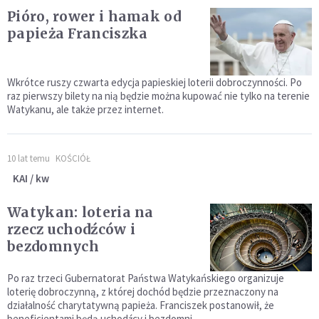
Pióro, rower i hamak od
papieża Franciszka
Wkrótce ruszy czwarta edycja papieskiej loterii dobroczynności. Po
raz pierwszy bilety na nią będzie można kupować nie tylko na terenie
Watykanu, ale także przez internet.
10 lat temu
KOŚCIÓŁ
KAI / kw
Watykan: loteria na
rzecz uchodźców i
bezdomnych
Po raz trzeci Gubernatorat Państwa Watykańskiego organizuje
loterię dobroczynną, z której dochód będzie przeznaczony na
działalność charytatywną papieża. Franciszek postanowił, że
beneficjentami będą uchodźcy i bezdomni.