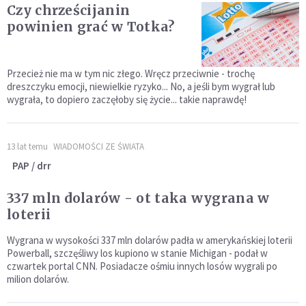
Czy chrześcijanin
powinien grać w Totka?
Przecież nie ma w tym nic złego. Wręcz przeciwnie - trochę
dreszczyku emocji, niewielkie ryzyko... No, a jeśli bym wygrał lub
wygrała, to dopiero zaczęłoby się życie... takie naprawdę!
13 lat temu
WIADOMOŚCI ZE ŚWIATA
PAP / drr
337 mln dolarów - ot taka wygrana w
loterii
Wygrana w wysokości 337 mln dolarów padła w amerykańskiej loterii
Powerball, szczęśliwy los kupiono w stanie Michigan - podał w
czwartek portal CNN. Posiadacze ośmiu innych losów wygrali po
milion dolarów.