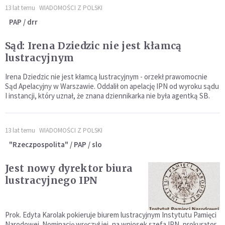
13 lat temu
WIADOMOŚCI Z POLSKI
PAP / drr
Sąd: Irena Dziedzic nie jest kłamcą
lustracyjnym
Irena Dziedzic nie jest kłamcą lustracyjnym - orzekł prawomocnie
Sąd Apelacyjny w Warszawie. Oddalił on apelację IPN od wyroku sądu
I instancji, który uznał, że znana dziennikarka nie była agentką SB.
13 lat temu
WIADOMOŚCI Z POLSKI
"Rzeczpospolita" / PAP / slo
Jest nowy dyrektor biura
lustracyjnego IPN
Prok. Edyta Karolak pokieruje biurem lustracyjnym Instytutu Pamięci
Narodowej. Nominację wręczył jej, na wniosek szefa IPN, prokurator