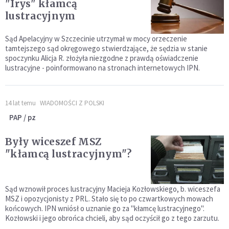
"Irys" kłamcą
lustracyjnym
Sąd Apelacyjny w Szczecinie utrzymał w mocy orzeczenie
tamtejszego sąd okręgowego stwierdzające, że sędzia w stanie
spoczynku Alicja R. złożyła niezgodne z prawdą oświadczenie
lustracyjne - poinformowano na stronach internetowych IPN.
14 lat temu
WIADOMOŚCI Z POLSKI
PAP / pz
Były wiceszef MSZ
"kłamcą lustracyjnym"?
Sąd wznowił proces lustracyjny Macieja Kozłowskiego, b. wiceszefa
MSZ i opozycjonisty z PRL. Stało się to po czwartkowych mowach
końcowych. IPN wniósł o uznanie go za "kłamcę lustracyjnego".
Kozłowski i jego obrońca chcieli, aby sąd oczyścił go z tego zarzutu.