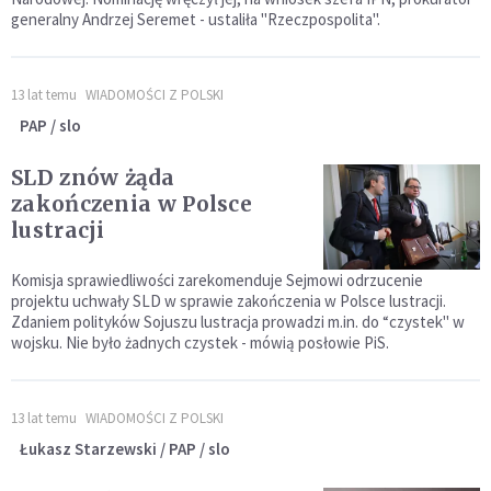
generalny Andrzej Seremet - ustaliła "Rzeczpospolita".
13 lat temu
WIADOMOŚCI Z POLSKI
PAP / slo
SLD znów żąda
zakończenia w Polsce
lustracji
Komisja sprawiedliwości zarekomenduje Sejmowi odrzucenie
projektu uchwały SLD w sprawie zakończenia w Polsce lustracji.
Zdaniem polityków Sojuszu lustracja prowadzi m.in. do “czystek" w
wojsku. Nie było żadnych czystek - mówią posłowie PiS.
13 lat temu
WIADOMOŚCI Z POLSKI
Łukasz Starzewski / PAP / slo