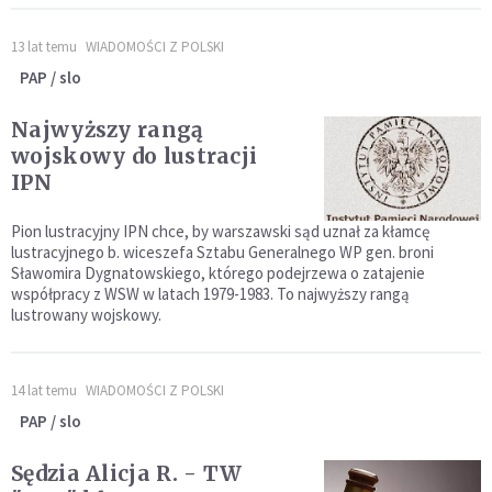
13 lat temu
WIADOMOŚCI Z POLSKI
PAP / slo
Najwyższy rangą
wojskowy do lustracji
IPN
Pion lustracyjny IPN chce, by warszawski sąd uznał za kłamcę
lustracyjnego b. wiceszefa Sztabu Generalnego WP gen. broni
Sławomira Dygnatowskiego, którego podejrzewa o zatajenie
współpracy z WSW w latach 1979-1983. To najwyższy rangą
lustrowany wojskowy.
14 lat temu
WIADOMOŚCI Z POLSKI
PAP / slo
Sędzia Alicja R. - TW