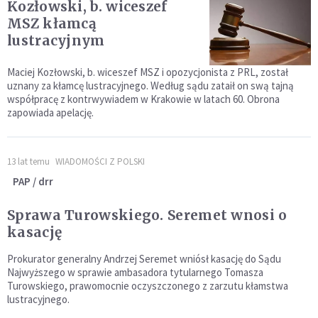
Kozłowski, b. wiceszef
MSZ kłamcą
lustracyjnym
Maciej Kozłowski, b. wiceszef MSZ i opozycjonista z PRL, został
uznany za kłamcę lustracyjnego. Według sądu zataił on swą tajną
współpracę z kontrwywiadem w Krakowie w latach 60. Obrona
zapowiada apelację.
13 lat temu
WIADOMOŚCI Z POLSKI
PAP / drr
Sprawa Turowskiego. Seremet wnosi o
kasację
Prokurator generalny Andrzej Seremet wniósł kasację do Sądu
Najwyższego w sprawie ambasadora tytularnego Tomasza
Turowskiego, prawomocnie oczyszczonego z zarzutu kłamstwa
lustracyjnego.