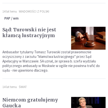
14 lat temu
WIADOMOŚCI Z POLSKI
PAP / wm
Sąd: Turowski nie jest
kłamcą lustracyjnym
Ambasador tytularny Tomasz Turowski został prawomocnie
oczyszczony z zarzutu "kłamstwa lustracyjnego" przez Sąd
Apelacyjny w Warszawie. SA uznał, że sprawa b. szefa wydziału
politycznego ambasady w Moskwie w ogóle nie powinna trafić do
sądu - nie ujawniono dlaczego.
14 lat temu
ŚWIAT
Niemcom gratulujemy
Gaucka