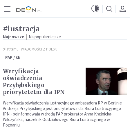
Przejdź do menu głównego
Przejdź do treści
#lustracja
Najnowsze
Najpopularniejsze
9 lat temu
WIADOMOŚCI Z POLSKI
PAP / kk
Weryfikacja
oświadczenia
Przyłębskiego
priorytetetm dla IPN
Weryfikacja oświadczenia lustracyjnego ambasadora RP w Berlinie
Andrzeja Przyłębskiego jest priorytetowa dla Biura Lustracyjnego
IPN - poinformowała w środę PAP prokurator Anna Kraśnicka-
Wilczyńska, naczelnik Oddziałowego Biura Lustracyjnego w
Poznaniu.