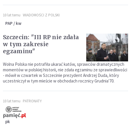
10 lat temu
WIADOMOŚCI Z POLSKI
PAP / kw
Szczecin: "III RP nie zdała
w tym zakresie
egzaminu"
Wolna Polska nie potrafiła ukarać katów, sprawców dramatycznych
momentów w polskiej historii, nie zdała egzaminu ze sprawiedliwości
- mówił w czwartek w Szczecinie prezydent Andrzej Duda, który
uczestniczył w tym mieście w obchodach rocznicy Grudnia'70.
10 lat temu
PATRONATY
pk