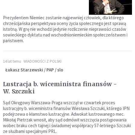
Prezydentem Niemiec zostanie najpewniej człowiek, dla którego
chrześcijańska perspektywa oceny życia społecznego jest sprawą
istotną. W grę nie wchodzi jedynie rozliczenie nieprawości czasów
sowieckiego dyktatu nad wschodnioniemieckim społeczeństwem i
państwem.
14 lat temu
WIADOMOŚCI Z POLSKI
Łukasz Starzewski / PAP / slo
Lustracja b. wiceministra finansów -
W. Szczuki
Sąd Okręgowy Warszawa-Praga wszczął w czwartek proces
lustracyjny b. wiceministra finansów Wiesława Szczuki, którego IPN
podejrzewa o kłamstwo lustracyjne. Adwokat lustrowanego mec.
Mikołaj Pietrzak wnosił, aby sąd odmówił wszczęcia postępowania
wobec braku cech tajnej i świadomej współpracy 57-letniego Szczuki
ze służbami specjalnymi PRL.