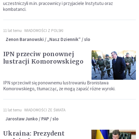
uczestniczyli m.in. pracownicy i przyjaciele Instytutu oraz
kombatanci.
11 lat temu
WIADOMOŚCI Z POLSKI
Zenon Baranowski / „Nasz Dziennik” / slo
IPN przeciw ponownej
lustracji Komorowskiego
IPN sprzeciwił się ponownemu lustrowaniu Bronisława
Komorowskiego, tłumacząc, że mogą zapaść różne wyroki.
11 lat temu
WIADOMOŚCI ZE ŚWIATA
Jarosław Junko / PAP / slo
Ukraina: Prezydent