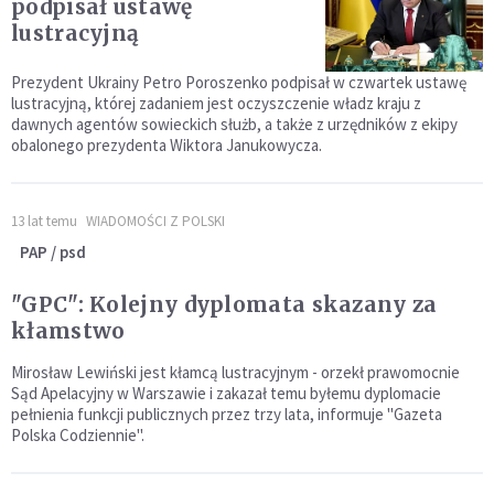
podpisał ustawę
lustracyjną
Prezydent Ukrainy Petro Poroszenko podpisał w czwartek ustawę
lustracyjną, której zadaniem jest oczyszczenie władz kraju z
dawnych agentów sowieckich służb, a także z urzędników z ekipy
obalonego prezydenta Wiktora Janukowycza.
13 lat temu
WIADOMOŚCI Z POLSKI
PAP / psd
"GPC": Kolejny dyplomata skazany za
kłamstwo
Mirosław Lewiński jest kłamcą lustracyjnym - orzekł prawomocnie
Sąd Apelacyjny w Warszawie i zakazał temu byłemu dyplomacie
pełnienia funkcji publicznych przez trzy lata, informuje "Gazeta
Polska Codziennie".