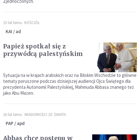
Zjednoczonych.
15 lat temu
KOŚCIÓŁ
KAI / ad
Papież spotkał się z
przywódcą palestyńskim
Sytuacja na w krajach arabskich oraz na Bliskim Wschodzie to główne
tematy poruszone podczas dzisiejszej audiencji Ojca Świętego dla
prezydenta Autonomii Palestyńskiej, Mahmuda Abbasa znanego też
jako Abu Mazen.
16 lat temu
WIADOMOŚCI ZE ŚWIATA
PAP / apd
Abbas chce postępu w