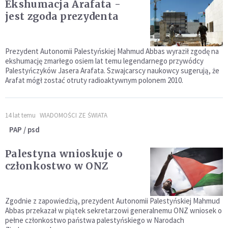
Ekshumacja Arafata -
jest zgoda prezydenta
Prezydent Autonomii Palestyńskiej Mahmud Abbas wyraził zgodę na
ekshumację zmarłego osiem lat temu legendarnego przywódcy
Palestyńczyków Jasera Arafata. Szwajcarscy naukowcy sugerują, że
Arafat mógł zostać otruty radioaktywnym polonem 2010.
14 lat temu
WIADOMOŚCI ZE ŚWIATA
PAP / psd
Palestyna wnioskuje o
członkostwo w ONZ
Zgodnie z zapowiedzią, prezydent Autonomii Palestyńskiej Mahmud
Abbas przekazał w piątek sekretarzowi generalnemu ONZ wniosek o
pełne członkostwo państwa palestyńskiego w Narodach