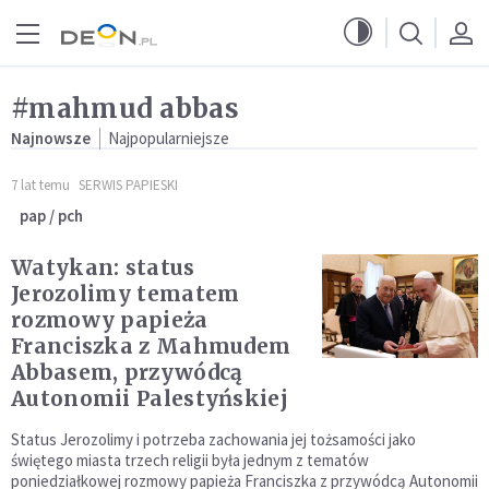
Przejdź do menu głównego
Przejdź do treści
#mahmud abbas
Najnowsze
Najpopularniejsze
7 lat temu
SERWIS PAPIESKI
pap / pch
Watykan: status
Jerozolimy tematem
rozmowy papieża
Franciszka z Mahmudem
Abbasem, przywódcą
Autonomii Palestyńskiej
Status Jerozolimy i potrzeba zachowania jej tożsamości jako
świętego miasta trzech religii była jednym z tematów
poniedziałkowej rozmowy papieża Franciszka z przywódcą Autonomii