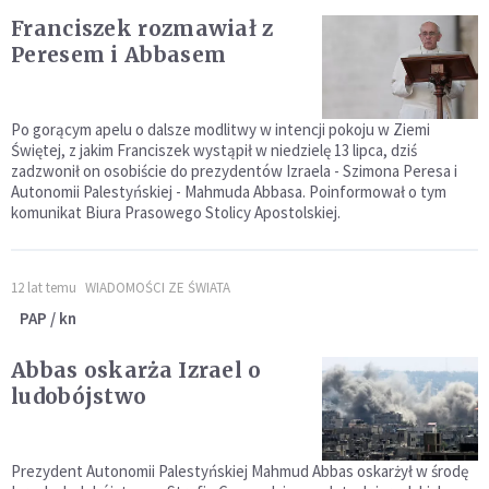
Franciszek rozmawiał z
Peresem i Abbasem
Po gorącym apelu o dalsze modlitwy w intencji pokoju w Ziemi
Świętej, z jakim Franciszek wystąpił w niedzielę 13 lipca, dziś
zadzwonił on osobiście do prezydentów Izraela - Szimona Peresa i
Autonomii Palestyńskiej - Mahmuda Abbasa. Poinformował o tym
komunikat Biura Prasowego Stolicy Apostolskiej.
12 lat temu
WIADOMOŚCI ZE ŚWIATA
PAP / kn
Abbas oskarża Izrael o
ludobójstwo
Prezydent Autonomii Palestyńskiej Mahmud Abbas oskarżył w środę