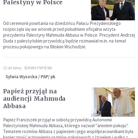
Palestyny w Polsce
Od ceremonii powitania na dziedzińcu Pałacu Prezydenckiego
rozpoczęła się we wtorek przed południem oficjalna wizyta
prezydenta Palestyny Mahmuda Abbasa w Polsce. Prezydent Andrzej
Duda z palestyńskim przywódcą będzie rozmawiał m.in. na temat
procesu pokojowego na Bliskim Wschodzie.
11 lat temu
SERWIS PAPIESKI
Sylwia Wysocka / PAP/ pk
Papież przyjął na
audiencji Mahmuda
Abbasa
Papież Franciszek przyjął w sobotę przywódcę Autonomii
Palestyńskiej Mahmuda Abbasa, którego nazwał "aniołem pokoju".
Tematem rozmów Abbasa z papieżem i jego współpracownikami była
konieczność wznowienia rozmów pokojowych z Izraelem i walka z