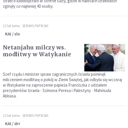
Izrael o ludobójstwo w Strefie Gazy, gdzie w nalotach izraelskich
zginęły co najmniej 43 osoby.
12 lat temu
SERWIS PAPIESKI
KAI / slo
Netanjahu milczy ws.
modlitwy w Watykanie
Szef rządu i minister spraw zagranicznych Izraela pominęli
milczeniem modlitwę o pokój w Ziemi Świętej, jak odbyła się wczoraj
w Watykanie na zaproszenie papieża Franciszka z udziałem
prezydentów Izraela - Szimona Peresa i Palestyny - Mahmuda
Abbasa.
12 lat temu
SERWIS PAPIESKI
KAI / drr