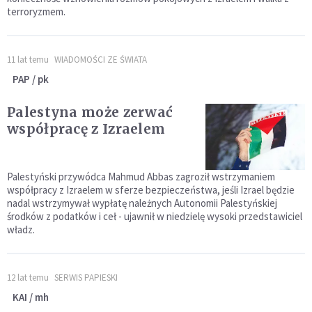
terroryzmem.
11 lat temu
WIADOMOŚCI ZE ŚWIATA
PAP / pk
Palestyna może zerwać
współpracę z Izraelem
Palestyński przywódca Mahmud Abbas zagroził wstrzymaniem
współpracy z Izraelem w sferze bezpieczeństwa, jeśli Izrael będzie
nadal wstrzymywał wypłatę należnych Autonomii Palestyńskiej
środków z podatków i ceł - ujawnił w niedzielę wysoki przedstawiciel
władz.
12 lat temu
SERWIS PAPIESKI
KAI / mh