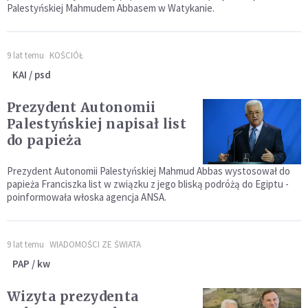
Palestyńskiej Mahmudem Abbasem w Watykanie.
9 lat temu
KOŚCIÓŁ
KAI / psd
Prezydent Autonomii
Palestyńskiej napisał list
do papieża
Prezydent Autonomii Palestyńskiej Mahmud Abbas wystosował do
papieża Franciszka list w związku z jego bliską podróżą do Egiptu -
poinformowała włoska agencja ANSA.
9 lat temu
WIADOMOŚCI ZE ŚWIATA
PAP / kw
Wizyta prezydenta