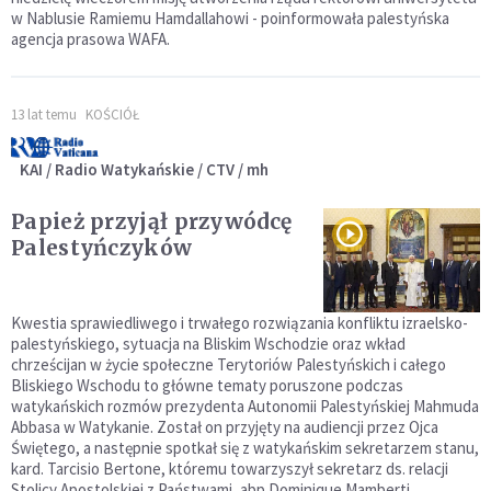
w Nablusie Ramiemu Hamdallahowi - poinformowała palestyńska
agencja prasowa WAFA.
13 lat temu
KOŚCIÓŁ
KAI / Radio Watykańskie / CTV / mh
Papież przyjął przywódcę
Palestyńczyków
Kwestia sprawiedliwego i trwałego rozwiązania konfliktu izraelsko-
palestyńskiego, sytuacja na Bliskim Wschodzie oraz wkład
chrześcijan w życie społeczne Terytoriów Palestyńskich i całego
Bliskiego Wschodu to główne tematy poruszone podczas
watykańskich rozmów prezydenta Autonomii Palestyńskiej Mahmuda
Abbasa w Watykanie. Został on przyjęty na audiencji przez Ojca
Świętego, a następnie spotkał się z watykańskim sekretarzem stanu,
kard. Tarcisio Bertone, któremu towarzyszył sekretarz ds. relacji
Stolicy Apostolskiej z Państwami, abp Dominique Mamberti.