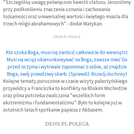
"Szczególną uwagę poświęcono kwestii statusu Jerozolimy
przy podkreśleniu znaczenia uznania i zachowania
tożsamości oraz uniwersalnej wartości świętego miasta dla
trzech religii abrahamowych" - dodał Watykan.
DEON.PL POLECA
Kto szuka Boga, musi się zwrócić całkowicie do wewnątrz.
Musi się wciąż ukierunkowywać na Boga, zawsze mieć Go
przed oczyma i wytrwale zapominać o sobie, aż znajdzie
Boga, swój prawdziwy skarb. (Sprawdź:
Rozwój duchowy
)
Kolejne tematy poruszone w czasie wizyty palestyńskiego
przywódcy u Franciszka to konflikty na Bliskim Wschodzie
oraz pilna potrzeba zwalczania "wszelkich form
ekstremizmu i fundamentalizmu". Było to kolejne już w
ostatnich latach spotkanie papieża z Abbasem.
DEON.PL POLECA