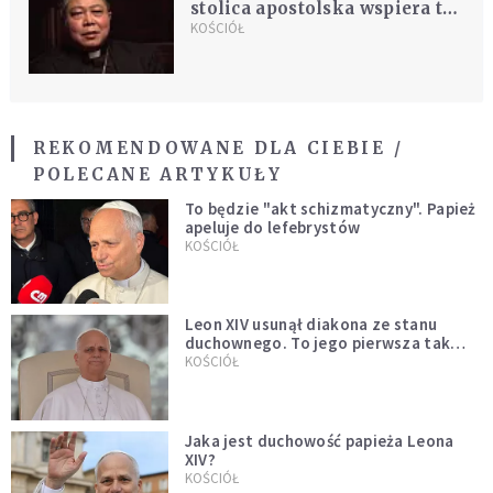
stolica apostolska wspiera to
rozwiązanie jako jedyną
KOŚCIÓŁ
drogę do rozwiązania
problemu
REKOMENDOWANE DLA CIEBIE /
POLECANE ARTYKUŁY
To będzie "akt schizmatyczny". Papież
apeluje do lefebrystów
KOŚCIÓŁ
Leon XIV usunął diakona ze stanu
duchownego. To jego pierwsza tak
bezprecedensowa decyzja
KOŚCIÓŁ
Jaka jest duchowość papieża Leona
XIV?
KOŚCIÓŁ