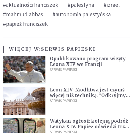
#aktualnościfranciszek
#palestyna
#izrael
#mahmud abbas
#autonomia palestyńska
#papież franciszek
WIĘCEJ W:
SERWIS PAPIESKI
Opublikowano program wizyty
Leona XIV we Francji
SERWIS PAPIESKI
Leon XIV: Modlitwa jest czymś
więcej niż techniką. "Odkryjmy
ją na nowo"
SERWIS PAPIESKI
Watykan ogłosił kolejną podróż
Leona XIV. Papież odwiedzi trzy
kraje Ameryki Południowej
SERWIS PAPIESKI