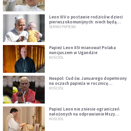
Leon XIV o postawie rodziców dzieci
pierwszokomunijnych: niech będą
przykładem
SERWIS PAPIESKI
Papież Leon XIV mianował Polaka
nuncjuszem w Ugandzie
KOŚCIÓŁ
Neapol: Cud św. Januarego dopełniony
na oczach papieża w rocznicę
pontyfikatu!
KOŚCIÓŁ
Papież Leon nie zniesie ograniczeń
nałożonych na odprawianie Mszy
trydenckiej. „Traditionis custodes”
KOŚCIÓŁ
zostaje w mocy