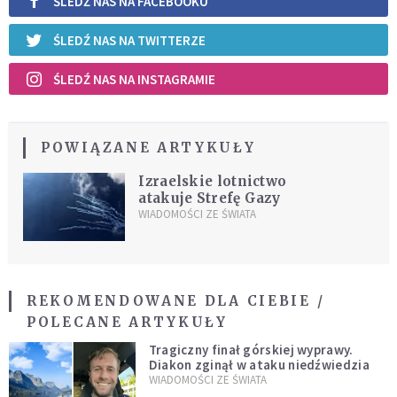
ŚLEDŹ NAS NA FACEBOOKU
ŚLEDŹ NAS NA TWITTERZE
ŚLEDŹ NAS NA INSTAGRAMIE
POWIĄZANE ARTYKUŁY
Izraelskie lotnictwo
atakuje Strefę Gazy
WIADOMOŚCI ZE ŚWIATA
REKOMENDOWANE DLA CIEBIE /
POLECANE ARTYKUŁY
Tragiczny finał górskiej wyprawy.
Diakon zginął w ataku niedźwiedzia
WIADOMOŚCI ZE ŚWIATA