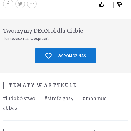
Tworzymy DEON.pl dla Ciebie
Tu możesz nas wesprzeć.
WSPOMÓŻ NAS
TEMATY W ARTYKULE
#ludobójstwo
#strefa gazy
#mahmud
abbas