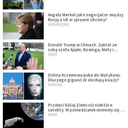
Angela Merkel jako negocjator między
Rosją a UE w sprawie Ukrainy?
WYDARZENIA
Donald Trump w Chinach. Zabrał ze
sobą szefa Apple, Boeinga, Mety i
Muska
ŚWIAT
Dolina Krzemowa puka do Watykanu.
Dlaczego giganci AI słuchają księży?
KOŚCIÓŁ
Przeleci bliżej Ziemi niż niektóre
satelity. W poniedziałek miniemy się z
asteroidą, która poprzedzi znacznie
ŚWIAT
większego "gościa"