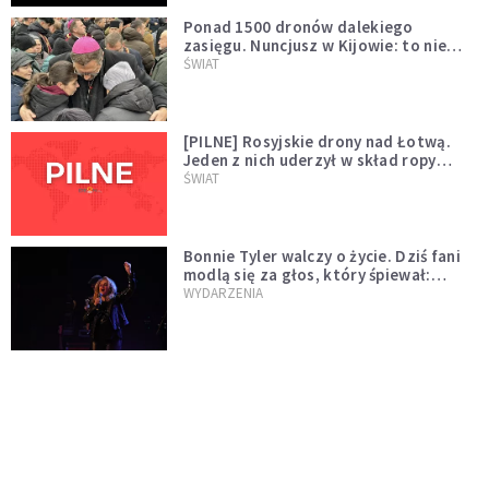
Ponad 1500 dronów dalekiego
zasięgu. Nuncjusz w Kijowie: to nie
wygląda na wolę zakończenia wojny
ŚWIAT
[PILNE] Rosyjskie drony nad Łotwą.
Jeden z nich uderzył w skład ropy
naftowej
ŚWIAT
Bonnie Tyler walczy o życie. Dziś fani
modlą się za głos, który śpiewał:
"Lord, help me"
WYDARZENIA