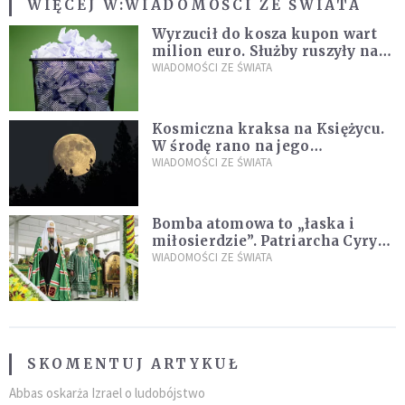
WIĘCEJ W:
WIADOMOŚCI ZE ŚWIATA
Wyrzucił do kosza kupon wart
milion euro. Służby ruszyły na
poszukiwania
WIADOMOŚCI ZE ŚWIATA
Kosmiczna kraksa na Księżycu.
W środę rano na jego
powierzchni dojdzie do
WIADOMOŚCI ZE ŚWIATA
niezwykłego zdarzenia
Bomba atomowa to „łaska i
miłosierdzie”. Patriarcha Cyryl
wychwala Putina
WIADOMOŚCI ZE ŚWIATA
SKOMENTUJ ARTYKUŁ
Abbas oskarża Izrael o ludobójstwo