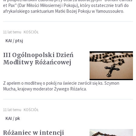
et Pax" (Dar Miłości Miłosiernej i Pokoju), który ostatecznie trafi do
afrykańskiego sanktuarium Matki Bożej Pokoju w Yamoussoukro.
11 lat temu
KOŚCIÓŁ
KAI / ptsj
III Ogólnopolski Dzień
Modlitwy Różańcowej
Z apelem o modlitwę o pokój na świecie zwrócił się ks. Szymon
Mucha, krajowy moderator Żywego Różańca.
11 lat temu
KOŚCIÓŁ
KAI / pk
Różaniec w intencji