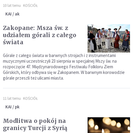
10 lat temu
KOŚCIÓŁ
KAI / ak
Zakopane: Msza św. z
udziałem górali z całego
świata
Górale z całego świata w barwnych strojach i z instrumentami
muzycznymi uczestniczyli 23 sierpnia w specjalnej Mszy św. na
rozpoczęcie 47. Międzynarodowego Festiwalu Folkloru Ziem
Górskich, który odbywa się w Zakopanem. W barwnym korowodzie
górale przeszli też ulicami miasta.
11 lat temu
KOŚCIÓŁ
KAI / pk
Modlitwa o pokój na
granicy Turcji z Syrią