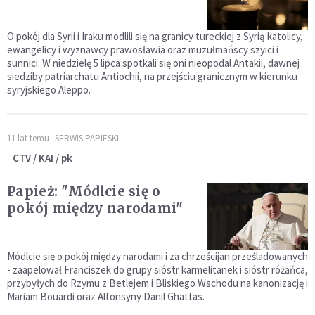
O pokój dla Syrii i Iraku modlili się na granicy tureckiej z Syrią katolicy,
ewangelicy i wyznawcy prawosławia oraz muzułmańscy szyici i
sunnici. W niedzielę 5 lipca spotkali się oni nieopodal Antakii, dawnej
siedziby patriarchatu Antiochii, na przejściu granicznym w kierunku
syryjskiego Aleppo.
11 lat temu
SERWIS PAPIESKI
CTV / KAI / pk
Papież: "Módlcie się o
pokój między narodami"
Módlcie się o pokój między narodami i za chrześcijan prześladowanych
- zaapelował Franciszek do grupy sióstr karmelitanek i sióstr różańca,
przybyłych do Rzymu z Betlejem i Bliskiego Wschodu na kanonizację i
Mariam Bouardi oraz Alfonsyny Danil Ghattas.