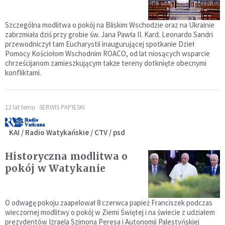
Szczególna modlitwa o pokój na Bliskim Wschodzie oraz na Ukrainie
zabrzmiała dziś przy grobie św. Jana Pawła II. Kard. Leonardo Sandri
przewodniczył tam Eucharystii inaugurującej spotkanie Dzieł
Pomocy Kościołom Wschodnim ROACO, od lat niosących wsparcie
chrześcijanom zamieszkującym także tereny dotknięte obecnymi
konfliktami.
12 lat temu
SERWIS PAPIESKI
KAI / Radio Watykańskie / CTV / psd
Historyczna modlitwa o
pokój w Watykanie
O odwagę pokoju zaapelował 8 czerwca papież Franciszek podczas
wieczornej modlitwy o pokój w Ziemi Świętej i na świecie z udziałem
prezydentów Izraela Szimona Peresa i Autonomii Palestyńskiej