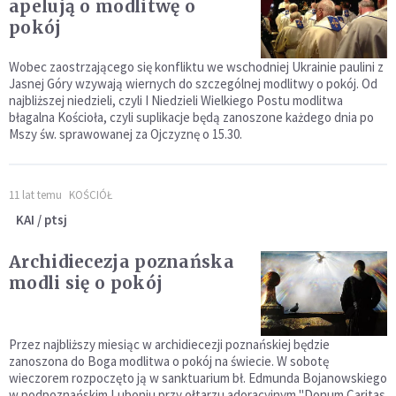
apelują o modlitwę o
pokój
Wobec zaostrzającego się konfliktu we wschodniej Ukrainie paulini z
Jasnej Góry wzywają wiernych do szczególnej modlitwy o pokój. Od
najbliższej niedzieli, czyli I Niedzieli Wielkiego Postu modlitwa
błagalna Kościoła, czyli suplikacje będą zanoszone każdego dnia po
Mszy św. sprawowanej za Ojczyznę o 15.30.
11 lat temu
KOŚCIÓŁ
KAI / ptsj
Archidiecezja poznańska
modli się o pokój
Przez najbliższy miesiąc w archidiecezji poznańskiej będzie
zanoszona do Boga modlitwa o pokój na świecie. W sobotę
wieczorem rozpoczęto ją w sanktuarium bł. Edmunda Bojanowskiego
w podpoznańskim Luboniu przy ołtarzu adoracyjnym "Donum Caritas