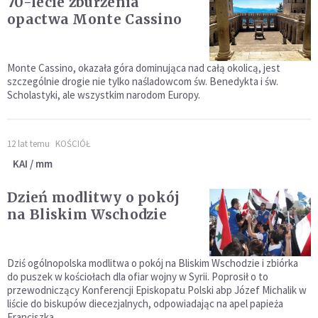
70-lecie zburzenia
opactwa Monte Cassino
Monte Cassino, okazała góra dominująca nad całą okolicą, jest
szczególnie drogie nie tylko naśladowcom św. Benedykta i św.
Scholastyki, ale wszystkim narodom Europy.
12 lat temu
KOŚCIÓŁ
KAI / mm
Dzień modlitwy o pokój
na Bliskim Wschodzie
Dziś ogólnopolska modlitwa o pokój na Bliskim Wschodzie i zbiórka
do puszek w kościołach dla ofiar wojny w Syrii. Poprosił o to
przewodniczący Konferencji Episkopatu Polski abp Józef Michalik w
liście do biskupów diecezjalnych, odpowiadając na apel papieża
Franciszka.