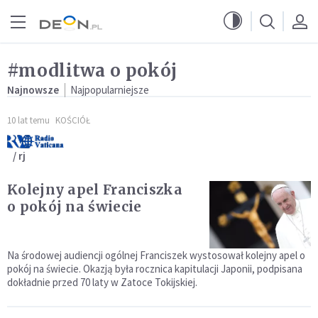
Przejdź do menu głównego
Przejdź do treści
#modlitwa o pokój
Najnowsze
Najpopularniejsze
10 lat temu
KOŚCIÓŁ
/ rj
Kolejny apel Franciszka
o pokój na świecie
Na środowej audiencji ogólnej Franciszek wystosował kolejny apel o
pokój na świecie. Okazją była rocznica kapitulacji Japonii, podpisana
dokładnie przed 70 laty w Zatoce Tokijskiej.