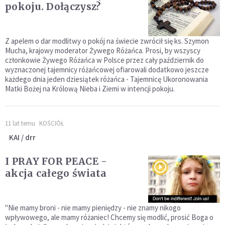
pokoju. Dołączysz?
Z apelem o dar modlitwy o pokój na świecie zwrócił się ks. Szymon
Mucha, krajowy moderator Żywego Różańca. Prosi, by wszyscy
członkowie Żywego Różańca w Polsce przez cały październik do
wyznaczonej tajemnicy różańcowej ofiarowali dodatkowo jeszcze
każdego dnia jeden dziesiątek różańca - Tajemnicę Ukoronowania
Matki Bożej na Królową Nieba i Ziemi w intencji pokoju.
11 lat temu
KOŚCIÓŁ
KAI / drr
I PRAY FOR PEACE -
akcja całego świata
"Nie mamy broni - nie mamy pieniędzy - nie znamy nikogo
wpływowego, ale mamy różaniec! Chcemy się modlić, prosić Boga o