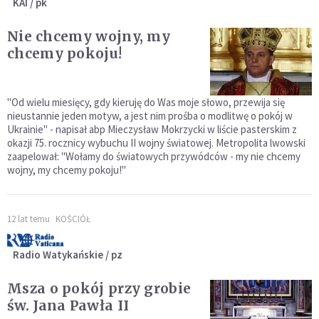
KAI / pk
Nie chcemy wojny, my
chcemy pokoju!
"Od wielu miesięcy, gdy kieruję do Was moje słowo, przewija się
nieustannie jeden motyw, a jest nim prośba o modlitwę o pokój w
Ukrainie" - napisał abp Mieczysław Mokrzycki w liście pasterskim z
okazji 75. rocznicy wybuchu II wojny światowej. Metropolita lwowski
zaapelował: "Wołamy do światowych przywódców - my nie chcemy
wojny, my chcemy pokoju!"
12 lat temu
KOŚCIÓŁ
Radio Watykańskie / pz
Msza o pokój przy grobie
św. Jana Pawła II