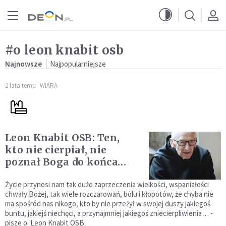
Przejdź do menu głównego
Przejdź do treści
#o leon knabit osb
Najnowsze
Najpopularniejsze
2 lata temu
WIARA
Leon Knabit OSB: Ten,
kto nie cierpiał, nie
poznał Boga do końca…
Życie przynosi nam tak dużo zaprzeczenia wielkości, wspaniałości
chwały Bożej, tak wiele rozczarowań, bólu i kłopotów, że chyba nie
ma spośród nas nikogo, kto by nie przeżył w swojej duszy jakiegoś
buntu, jakiejś niechęci, a przynajmniej jakiegoś zniecierpliwienia… -
pisze o. Leon Knabit OSB.