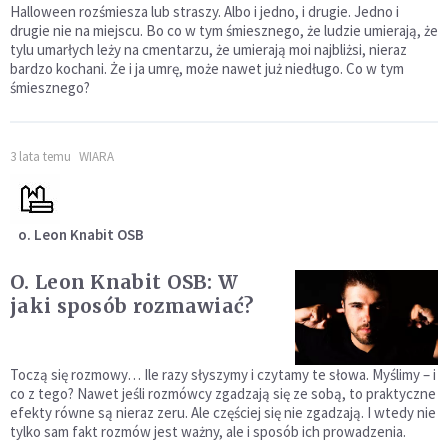
Halloween rozśmiesza lub straszy. Albo i jedno, i drugie. Jedno i
drugie nie na miejscu. Bo co w tym śmiesznego, że ludzie umierają, że
tylu umarłych leży na cmentarzu, że umierają moi najbliżsi, nieraz
bardzo kochani. Że i ja umrę, może nawet już niedługo. Co w tym
śmiesznego?
3 lata temu
WIARA
o. Leon Knabit OSB
O. Leon Knabit OSB: W
jaki sposób rozmawiać?
Toczą się rozmowy… Ile razy słyszymy i czytamy te słowa. Myślimy – i
co z tego? Nawet jeśli rozmówcy zgadzają się ze sobą, to praktyczne
efekty równe są nieraz zeru. Ale częściej się nie zgadzają. I wtedy nie
tylko sam fakt rozmów jest ważny, ale i sposób ich prowadzenia.