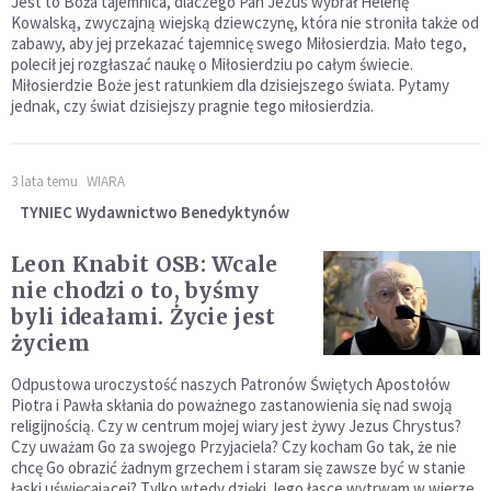
Jest to Boża tajemnica, dlaczego Pan Jezus wybrał Helenę
Kowalską, zwyczajną wiejską dziewczynę, która nie stroniła także od
zabawy, aby jej przekazać tajemnicę swego Miłosierdzia. Mało tego,
polecił jej rozgłaszać naukę o Miłosierdziu po całym świecie.
Miłosierdzie Boże jest ratunkiem dla dzisiejszego świata. Pytamy
jednak, czy świat dzisiejszy pragnie tego miłosierdzia.
3 lata temu
WIARA
TYNIEC Wydawnictwo Benedyktynów
Leon Knabit OSB: Wcale
nie chodzi o to, byśmy
byli ideałami. Życie jest
życiem
Odpustowa uroczystość naszych Patronów Świętych Apostołów
Piotra i Pawła skłania do poważnego zastanowienia się nad swoją
religijnością. Czy w centrum mojej wiary jest żywy Jezus Chrystus?
Czy uważam Go za swojego Przyjaciela? Czy kocham Go tak, że nie
chcę Go obrazić żadnym grzechem i staram się zawsze być w stanie
łaski uświęcającej? Tylko wtedy dzięki Jego łasce wytrwam w wierze