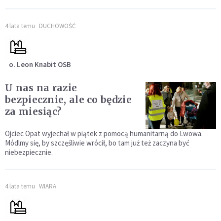
4 lata temu
DUCHOWOŚĆ
o. Leon Knabit OSB
U nas na razie
bezpiecznie, ale co będzie
za miesiąc?
Ojciec Opat wyjechał w piątek z pomocą humanitarną do Lwowa.
Módlmy się, by szczęśliwie wrócił, bo tam już też zaczyna być
niebezpiecznie.
4 lata temu
WIARA