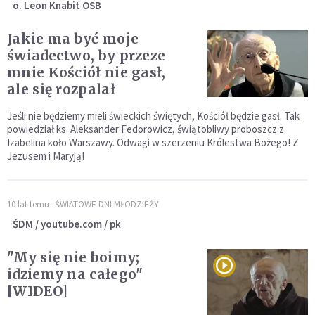
o. Leon Knabit OSB
Jakie ma być moje
świadectwo, by przeze
mnie Kościół nie gasł,
ale się rozpalał
Jeśli nie będziemy mieli świeckich świętych, Kościół będzie gasł. Tak
powiedział ks. Aleksander Fedorowicz, świątobliwy proboszcz z
Izabelina koło Warszawy. Odwagi w szerzeniu Królestwa Bożego! Z
Jezusem i Maryją!
10 lat temu
ŚWIATOWE DNI MŁODZIEŻY
ŚDM / youtube.com / pk
"My się nie boimy;
idziemy na całego"
[WIDEO]