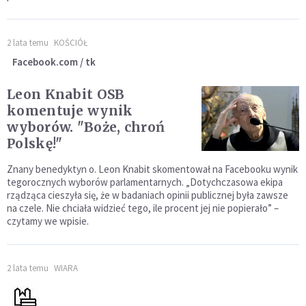
2 lata temu
KOŚCIÓŁ
Facebook.com / tk
Leon Knabit OSB
komentuje wynik
wyborów. "Boże, chroń
Polskę!"
Znany benedyktyn o. Leon Knabit skomentował na Facebooku wynik
tegorocznych wyborów parlamentarnych. „Dotychczasowa ekipa
rządząca cieszyła się, że w badaniach opinii publicznej była zawsze
na czele. Nie chciała widzieć tego, ile procent jej nie popierało” –
czytamy we wpisie.
2 lata temu
WIARA