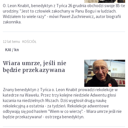
O. Leon Knabit, benedyktyn z Tyńca 26 grudnia obchodzi swoje 85-te
urodziny. "Jest to człowiek zakochany w Panu Bogu i w ludziach.
Widziałem to wiele razy" - mówi Paweł Zuchniewicz, autor biografii
zakonnika.
12 lat temu
KOŚCIÓŁ
KAI / kn
Wiara umrze, jeśli nie
będzie przekazywana
Znany benedyktyn z Tyńca o. Leon Knabit prowadzi rekolekcje w
katedrze na Wawelu. Przez trzy kolejne niedziele Adwentu głosi
kazania na niedzielnych Mszach. Dziś wygłosił drugą naukę
rekolekcyjną a ostatnia - za tydzień. Rekolekcje adwentowe
odbywają się pod hasłem "Wiem w co wierzę". - Wiara umrze jeśli nie
będzie przekazywana! - ostrzega benedyktyn.