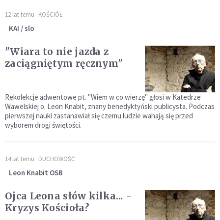
12 lat temu
KOŚCIÓŁ
KAI / slo
"Wiara to nie jazda z
zaciągniętym ręcznym"
Rekolekcje adwentowe pt. "Wiem w co wierzę" głosi w Katedrze
Wawelskiej o. Leon Knabit, znany benedyktyński publicysta. Podczas
pierwszej nauki zastanawiał się czemu ludzie wahają się przed
wyborem drogi świętości.
14 lat temu
DUCHOWOŚĆ
Leon Knabit OSB
Ojca Leona słów kilka... -
Kryzys Kościoła?