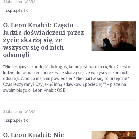
3 lata temu
WIARA
cspb.pl / tk
O. Leon Knabit: Często
ludzie doświadczeni przez
życie skarżą się, że
wszyscy się od nich
odsunęli
"Nie lękajmy się podejść do kogoś, komu jest bardzo ciężko. Często
ludzie doświadczeni przez życie skarżą się, że wszyscy się od nich
odsunęli. A bo co mają im powiedzieć? Nie martw się, to przejdzie?
Czas leczy rany? Czy jakąś inną zdawkową pociechę?" – pisze na
swoim blogu o. Leon Knabit OSB.
3 lata temu
WIARA
cspb.pl / tk
O. Leon Knabit: Nie