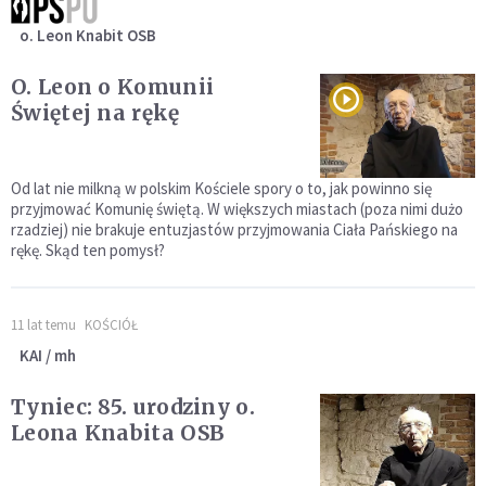
o. Leon Knabit OSB
O. Leon o Komunii
Świętej na rękę
Od lat nie milkną w polskim Kościele spory o to, jak powinno się
przyjmować Komunię świętą. W większych miastach (poza nimi dużo
rzadziej) nie brakuje entuzjastów przyjmowania Ciała Pańskiego na
rękę. Skąd ten pomysł?
11 lat temu
KOŚCIÓŁ
KAI / mh
Tyniec: 85. urodziny o.
Leona Knabita OSB