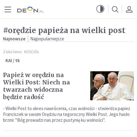
Przejdź do menu głównego
Przejdź do treści
#orędzie papieża na wielki post
Najnowsze
Najpopularniejsze
2 lata temu
KOŚCIÓŁ
KAI / tk
Papież w orędziu na
Wielki Post: Niech na
twarzach widoczna
będzie radość
- Wielki Post to okres nawrócenia, czas wolności - stwierdza papież
Franciszek w swoim Orędziu na tegoroczny Wielki Post. Jego hasło
brzmi: "Bóg prowadzi nas przez pustynię ku wolności".