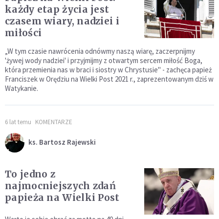
każdy etap życia jest
czasem wiary, nadziei i
miłości
„W tym czasie nawrócenia odnówmy naszą wiarę, zaczerpnijmy
'żywej wody nadziei' i przyjmijmy z otwartym sercem miłość Boga,
która przemienia nas w braci i siostry w Chrystusie" - zachęca papież
Franciszek w Orędziu na Wielki Post 2021 r., zaprezentowanym dziś w
Watykanie.
6 lat temu
KOMENTARZE
ks. Bartosz Rajewski
To jedno z
najmocniejszych zdań
papieża na Wielki Post