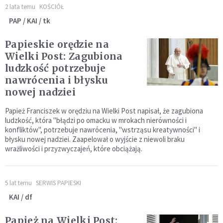
2 lata temu
KOŚCIÓŁ
PAP / KAI / tk
Papieskie orędzie na
Wielki Post: Zagubiona
ludzkość potrzebuje
nawrócenia i błysku
nowej nadziei
Papież Franciszek w orędziu na Wielki Post napisał, że zagubiona
ludzkość, która "błądzi po omacku w mrokach nierówności i
konfliktów", potrzebuje nawrócenia, "wstrząsu kreatywności" i
błysku nowej nadziei. Zaapelował o wyjście z niewoli braku
wrażliwości i przyzwyczajeń, które obciążają.
5 lat temu
SERWIS PAPIESKI
KAI / df
Papież na Wielki Post: