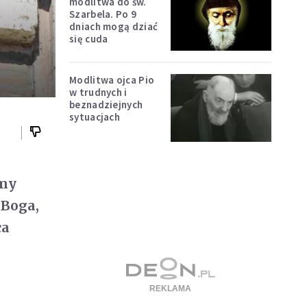
modlitwa do św.
Szarbela. Po 9
dniach mogą dziać
się cuda
Modlitwa ojca Pio
w trudnych i
beznadziejnych
sytuacjach
jmy
 Boga,
ca