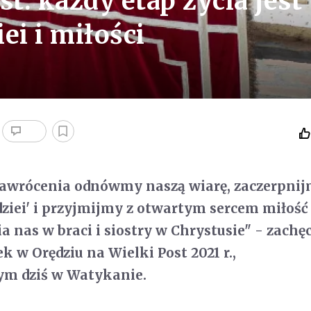
st: każdy etap życia jest
ei i miłości
nawrócenia odnówmy naszą wiarę, zaczerpni
ziei' i przyjmijmy z otwartym sercem miłość
a nas w braci i siostry w Chrystusie" - zachę
k w Orędziu na Wielki Post 2021 r.,
m dziś w Watykanie.