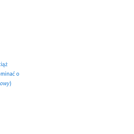
ciąż
ominać o
howy
)