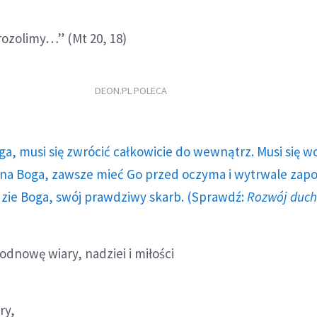
rozolimy…” (Mt 20, 18)
DEON.PL POLECA
ga, musi się zwrócić całkowicie do wewnątrz. Musi się w
a Boga, zawsze mieć Go przed oczyma i wytrwale zap
dzie Boga, swój prawdziwy skarb. (Sprawdź:
Rozwój duc
 odnowę wiary, nadziei i miłości
ry,