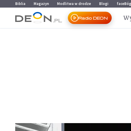
Przejdź do menu głównego
Przejdź do treści
Biblia
Magazyn
Modlitwa w drodze
Blogi
faceBó
Wy
Radio DEON