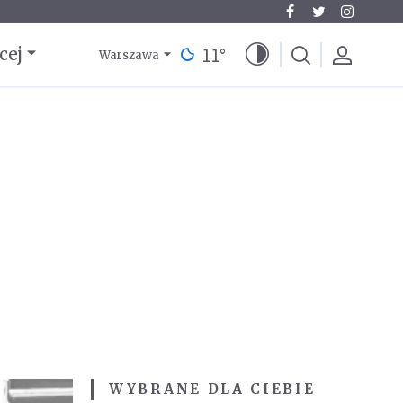
11
°
cej
Warszawa
WYBRANE DLA CIEBIE