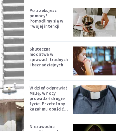
Potrzebujesz
pomocy?
Pomodlimy się w
Twojej intencji
Skuteczna
modlitwa w
sprawach trudnych
i beznadziejnych
W dzień odprawiał
Mszę, w nocy
prowadził drugie
życie. Przełożony
kazał mu opuścić
zakon
Niezawodna