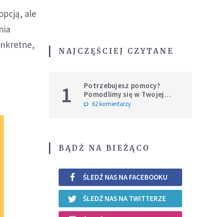
opcją, ale
nia
onkretne,
NAJCZĘŚCIEJ CZYTANE
Potrzebujesz pomocy?
1
Pomodlimy się w Twojej
intencji
62 komentarzy
BĄDŹ NA BIEŻĄCO
ŚLEDŹ NAS NA FACEBOOKU
ŚLEDŹ NAS NA TWITTERZE