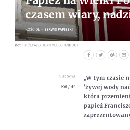
Papież na Wielki Po
czasem wiary, nadzi
KOŚCIÓŁ
SERWIS PAPIESKI
(fot. PAP/EPA/VATICAN MEDIA HANDOUT)
5 lat temu
„W tym czasie 
'żywej wody nad
KAI / df
która przemieni
papież Francisze
zaprezentowany