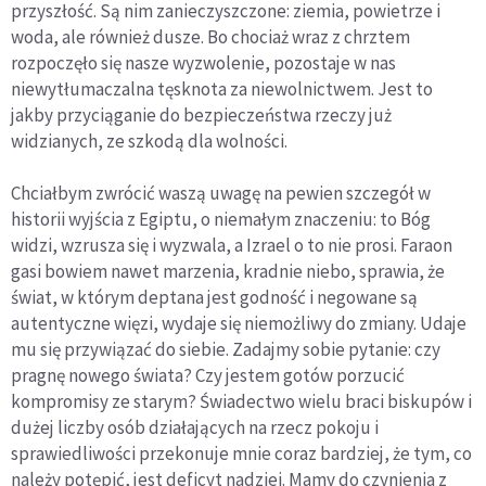
przyszłość. Są nim zanieczyszczone: ziemia, powietrze i
woda, ale również dusze. Bo chociaż wraz z chrztem
rozpoczęło się nasze wyzwolenie, pozostaje w nas
niewytłumaczalna tęsknota za niewolnictwem. Jest to
jakby przyciąganie do bezpieczeństwa rzeczy już
widzianych, ze szkodą dla wolności.
Chciałbym zwrócić waszą uwagę na pewien szczegół w
historii wyjścia z Egiptu, o niemałym znaczeniu: to Bóg
widzi, wzrusza się i wyzwala, a Izrael o to nie prosi. Faraon
gasi bowiem nawet marzenia, kradnie niebo, sprawia, że
świat, w którym deptana jest godność i negowane są
autentyczne więzi, wydaje się niemożliwy do zmiany. Udaje
mu się przywiązać do siebie. Zadajmy sobie pytanie: czy
pragnę nowego świata? Czy jestem gotów porzucić
kompromisy ze starym? Świadectwo wielu braci biskupów i
dużej liczby osób działających na rzecz pokoju i
sprawiedliwości przekonuje mnie coraz bardziej, że tym, co
należy potępić, jest deficyt nadziei. Mamy do czynienia z