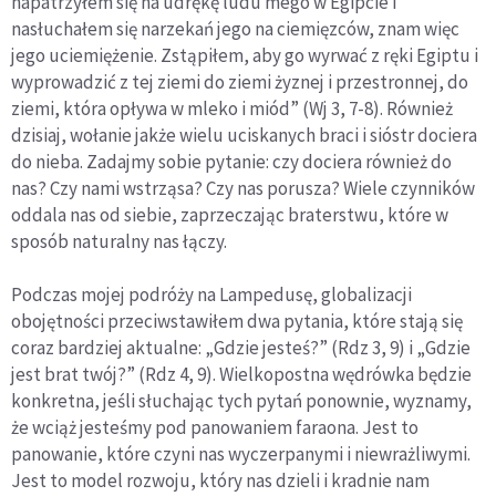
napatrzyłem się na udrękę ludu mego w Egipcie i
nasłuchałem się narzekań jego na ciemięzców, znam więc
jego uciemiężenie. Zstąpiłem, aby go wyrwać z ręki Egiptu i
wyprowadzić z tej ziemi do ziemi żyznej i przestronnej, do
ziemi, która opływa w mleko i miód” (Wj 3, 7-8). Również
dzisiaj, wołanie jakże wielu uciskanych braci i sióstr dociera
do nieba. Zadajmy sobie pytanie: czy dociera również do
nas? Czy nami wstrząsa? Czy nas porusza? Wiele czynników
oddala nas od siebie, zaprzeczając braterstwu, które w
sposób naturalny nas łączy.
Podczas mojej podróży na Lampedusę, globalizacji
obojętności przeciwstawiłem dwa pytania, które stają się
coraz bardziej aktualne: „Gdzie jesteś?” (Rdz 3, 9) i „Gdzie
jest brat twój?” (Rdz 4, 9). Wielkopostna wędrówka będzie
konkretna, jeśli słuchając tych pytań ponownie, wyznamy,
że wciąż jesteśmy pod panowaniem faraona. Jest to
panowanie, które czyni nas wyczerpanymi i niewrażliwymi.
Jest to model rozwoju, który nas dzieli i kradnie nam