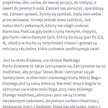
projektów, idei, celów, do naszej pozycji, do tradycji, a
nawet do pewnych osób. Zamiast nas poruszyć, sparaliżują
nas. Zamiast sprawić, byśmy się spotkali, będą nam siebie
przeciwstawiać. Istnieje jednak nowa ludzkość, lud
maluczkich i pokornych, którzy nie ulegli urokowi
kłamstwa. Podczas gdy bożki czynią niemymi, ślepymi,
głuchymi i nieruchomymi tych, którzy im służą (por. Ps 114,
4), ubodzy w duchu są natychmiast otwarci i gotowi: są
milczącą siłą dobra, która uzdrawia i podtrzymuje świat.
Jest to okres działania, a w okresie Wielkiego
Postu działanie to także zatrzymanie się. Zatrzymanie się na
modlitwie, aby przyjąć Słowo Boże i zatrzymać się jak
Samarytanin, w obecności zranionego brata. Miłość Boga i
bliźniego jest tą samą miłością. Nie mieć innych bogów to
zatrzymać się w obecności Boga, przy ciele bliźniego.
Dlatego modlitwa, jałmużna i post nie są trzema
niezależnymi zadaniami, ale jednym ruchem otwartości,
ogołocenia: precz z bożkami, które nas obciążają, precz z