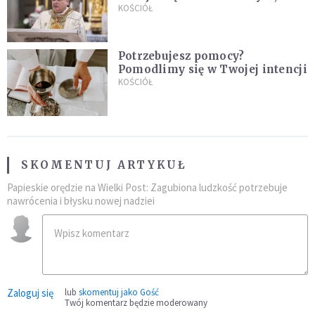
stanie się z twoim życiem
KOŚCIÓŁ
Potrzebujesz pomocy?
Pomodlimy się w Twojej intencji
KOŚCIÓŁ
SKOMENTUJ ARTYKUŁ
Papieskie orędzie na Wielki Post: Zagubiona ludzkość potrzebuje
nawrócenia i błysku nowej nadziei
Zaloguj się
lub
skomentuj jako Gość
Twój komentarz będzie moderowany