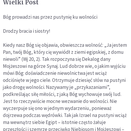
Wielki Post
Bóg prowadzi nas przez pustynię ku wolności
Drodzy bracia i siostry!
Kiedy nasz Bóg się objawia, obwieszcza wolność: „Ja jestem
Pan, twój Bóg, który cię wywiódł z ziemi egipskiej, z domu
niewoli” (Wj 20, 2). Tak rozpoczyna się Dekalog dany
Mojżeszowi na górze Synaj. Lud dobrze wie, o jakim wyjściu
mówi Bóg: doświadczenie niewolnictwa jest wciąż
odciśnięte w jego ciele. Otrzymuje dziesięć słów na pustyni
jako drogę wolności. Nazywamy je „przykazaniami”,
podkreślając siłę miłości, z jaką Bóg wychowuje swój lud.
Jest to rzeczywiście mocne wezwanie do wolności. Nie
wyczerpuje się ono w jednym wydarzeniu, ponieważ
dojrzewa podczas wędrówki. Tak jak Izrael na pustyni wciąż
ma wewnątrz siebie Egipt – istotnie często żałuje
przeszłości i szemrze przeciwko Niebiosom i Mojżeszowi –