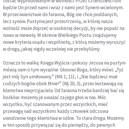
zostać wypróbowanym w wolności. Przez czterdzieści dni
będzie On przed nami i wraz z nami: jest Synem wcielonym.
W przeciwieństwie do faraona, Bóg nie chce poddanych,
lecz synów. Pustynia jest przestrzenią, w której nasza
wolność może dojrzeć w osobistej decyzji, by nie popaść na
nowo w niewolę. W okresie Wielkiego Postu znajdujemy
nowe kryteria osądu i wspólnotę, z którą możemy wyruszyć
w drogę, jakiej nigdy wcześniej nie przebyliśmy.
Oznacza to walkę: Księga Wyjścia i pokusy Jezusa na pustyni
mówią nam o tym wyraźnie. Głosowi Boga, który mówi: „Tyś
jest mój Syn umiłowany” (Mk 1, 11), i „Nie będziesz miał
cudzych bogów obok Mnie!” (Wj 20, 3), przeciwstawiają się
kłamstwa nieprzyjaciela. Od faraona trzeba bardziej bać się
bożków: możemy je uważać za jego głos w nas. Móc
wszystko, być szanowanym przez wszystkich, mieć
przewagę nad wszystkimi: każdy człowiek odczuwa
uwodzenie tego kłamstwa w sobie. To stara droga. Możemy
w ten sposób przywiązać się do pieniędzy, do pewnych