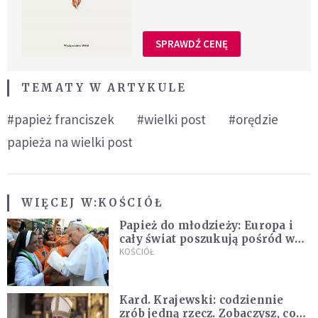
SPRAWDŹ CENĘ
TEMATY W ARTYKULE
#papież franciszek
#wielki post
#orędzie
papieża na wielki post
WIĘCEJ W:
KOŚCIÓŁ
Papież do młodzieży: Europa i
cały świat poszukują pośród was
nowych świętych
KOŚCIÓŁ
Kard. Krajewski: codziennie
zrób jedną rzecz. Zobaczysz, co