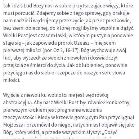
tak i dziś Lud Boży nosi w sobie przytłaczające więzy, które
musi porzucić. Zdajemy sobie z tego sprawę, gdy brakuje
nam nadziei i wędrujemy przez życie jak przez pustkowie,
bez ziemi obiecanej, do której moglibyśmy wspólnie dążyć.
Wielki Post jest czasem łaski, w którym pustynia ponownie
staje się – jak zapowiada prorok Ozeasz – miejscem
pierwszej miłości (por. Oz 2, 16-17). Bóg wychowuje swój
lud, aby wyszedł ze swoich zniewoleń i doświadczył
przejścia ze śmierci do życia. Jak oblubieniec, ponownie
przyciąga nas do siebie i szepcze do naszych serc słowa
miłości.
Wyjście z niewoli ku wolności nie jest wędrówką
abstrakcyjną. Aby nasz Wielki Post był również konkretny,
pierwszym krokiem jest pragnienie widzenia
rzeczywistości. Kiedy w krzewie gorejącym Pan przyciągnął
Mojżesza i przemówił do niego, natychmiast objawił się jako
Bóg, który widzi, a przede wszystkim słyszy: „Dosyć