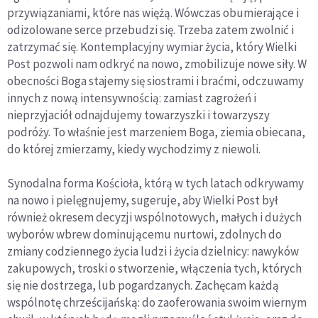
przywiązaniami, które nas więżą. Wówczas obumierające i
odizolowane serce przebudzi się. Trzeba zatem zwolnić i
zatrzymać się. Kontemplacyjny wymiar życia, który Wielki
Post pozwoli nam odkryć na nowo, zmobilizuje nowe siły. W
obecności Boga stajemy się siostrami i braćmi, odczuwamy
innych z nową intensywnością: zamiast zagrożeń i
nieprzyjaciół odnajdujemy towarzyszki i towarzyszy
podróży. To właśnie jest marzeniem Boga, ziemia obiecana,
do której zmierzamy, kiedy wychodzimy z niewoli.
Synodalna forma Kościoła, którą w tych latach odkrywamy
na nowo i pielęgnujemy, sugeruje, aby Wielki Post był
również okresem decyzji wspólnotowych, małych i dużych
wyborów wbrew dominującemu nurtowi, zdolnych do
zmiany codziennego życia ludzi i życia dzielnicy: nawyków
zakupowych, troski o stworzenie, włączenia tych, których
się nie dostrzega, lub pogardzanych. Zachęcam każdą
wspólnotę chrześcijańską: do zaoferowania swoim wiernym