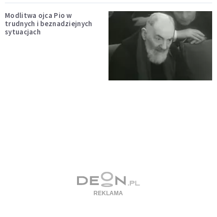
Modlitwa ojca Pio w
trudnych i beznadziejnych
sytuacjach