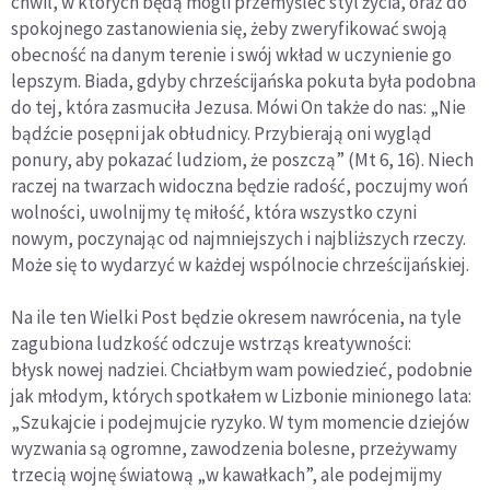
chwil, w których będą mogli przemyśleć styl życia, oraz do
spokojnego zastanowienia się, żeby zweryfikować swoją
obecność na danym terenie i swój wkład w uczynienie go
lepszym. Biada, gdyby chrześcijańska pokuta była podobna
do tej, która zasmuciła Jezusa. Mówi On także do nas: „Nie
bądźcie posępni jak obłudnicy. Przybierają oni wygląd
ponury, aby pokazać ludziom, że poszczą” (Mt 6, 16). Niech
raczej na twarzach widoczna będzie radość, poczujmy woń
wolności, uwolnijmy tę miłość, która wszystko czyni
nowym, poczynając od najmniejszych i najbliższych rzeczy.
Może się to wydarzyć w każdej wspólnocie chrześcijańskiej.
Na ile ten Wielki Post będzie okresem nawrócenia, na tyle
zagubiona ludzkość odczuje wstrząs kreatywności:
błysk nowej nadziei. Chciałbym wam powiedzieć, podobnie
jak młodym, których spotkałem w Lizbonie minionego lata:
„Szukajcie i podejmujcie ryzyko. W tym momencie dziejów
wyzwania są ogromne, zawodzenia bolesne, przeżywamy
trzecią wojnę światową „w kawałkach”, ale podejmijmy