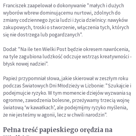
Franciszek zaapelował o dokonywanie "małych i dużych
wyborów wbrew dominującemu nurtowi, zdolnych do
zmiany codziennego życia ludzi i życia dzielnicy: nawyków
zakupowych, troski o stworzenie, włączenia tych, których
się nie dostrzega lub pogardzanych".
Dodał: "Na ile ten Wielki Post będzie okresem nawrócenia,
na tyle zagubiona ludzkość odczuje wstrząs kreatywności -
błysk nowej nadziei".
Papież przypomniał słowa, jakie skierował w zeszłym roku
podczas Światowych Dni Młodzieży w Lizbonie: "Szukajcie i
podejmujcie ryzyko. W tym momencie dziejów wyzwania są
ogromne, zawodzenia bolesne, przeżywamy trzecią wojnę
światową ‘w kawałkach’, ale podejmijmy ryzyko myślenia,
że nie jesteśmy w agonii, lecz w chwili narodzin".
Pełna treść papieskiego orędzia na