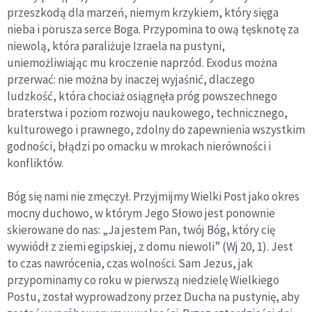
przeszkodą dla marzeń, niemym krzykiem, który sięga
nieba i porusza serce Boga. Przypomina to ową tęsknotę za
niewolą, która paraliżuje Izraela na pustyni,
uniemożliwiając mu kroczenie naprzód. Exodus można
przerwać: nie można by inaczej wyjaśnić, dlaczego
ludzkość, która chociaż osiągnęła próg powszechnego
braterstwa i poziom rozwoju naukowego, technicznego,
kulturowego i prawnego, zdolny do zapewnienia wszystkim
godności, błądzi po omacku w mrokach nierówności i
konfliktów.
Bóg się nami nie zmęczył. Przyjmijmy Wielki Post jako okres
mocny duchowo, w którym Jego Słowo jest ponownie
skierowane do nas: „Ja jestem Pan, twój Bóg, który cię
wywiódł z ziemi egipskiej, z domu niewoli” (Wj 20, 1). Jest
to czas nawrócenia, czas wolności. Sam Jezus, jak
przypominamy co roku w pierwszą niedzielę Wielkiego
Postu, został wyprowadzony przez Ducha na pustynię, aby