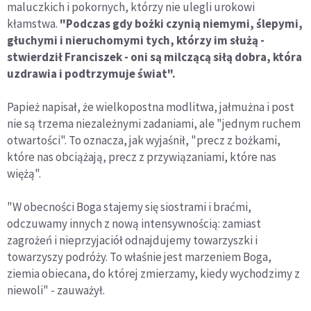
maluczkich i pokornych, którzy nie ulegli urokowi
kłamstwa.
"Podczas gdy bożki czynią niemymi, ślepymi,
głuchymi i nieruchomymi tych, którzy im służą -
stwierdził Franciszek - oni są milczącą siłą dobra, która
uzdrawia i podtrzymuje świat".
Papież napisał, że wielkopostna modlitwa, jałmużna i post
nie są trzema niezależnymi zadaniami, ale "jednym ruchem
otwartości". To oznacza, jak wyjaśnił, "precz z bożkami,
które nas obciążają, precz z przywiązaniami, które nas
więżą".
"W obecności Boga stajemy się siostrami i braćmi,
odczuwamy innych z nową intensywnością: zamiast
zagrożeń i nieprzyjaciół odnajdujemy towarzyszki i
towarzyszy podróży. To właśnie jest marzeniem Boga,
ziemia obiecana, do której zmierzamy, kiedy wychodzimy z
niewoli" - zauważył.