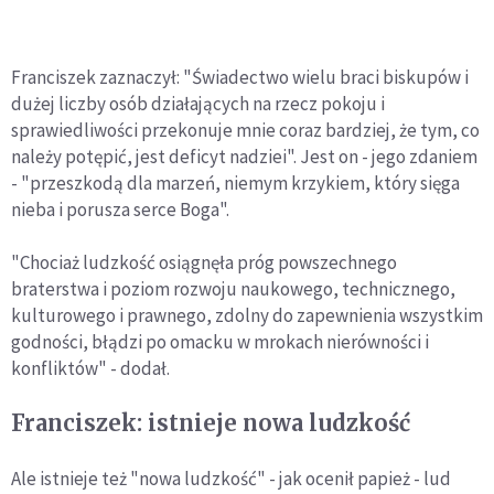
Franciszek zaznaczył: "Świadectwo wielu braci biskupów i
dużej liczby osób działających na rzecz pokoju i
sprawiedliwości przekonuje mnie coraz bardziej, że tym, co
należy potępić, jest deficyt nadziei". Jest on - jego zdaniem
- "przeszkodą dla marzeń, niemym krzykiem, który sięga
nieba i porusza serce Boga".
"Chociaż ludzkość osiągnęła próg powszechnego
braterstwa i poziom rozwoju naukowego, technicznego,
kulturowego i prawnego, zdolny do zapewnienia wszystkim
godności, błądzi po omacku w mrokach nierówności i
konfliktów" - dodał.
Franciszek: istnieje nowa ludzkość
Ale istnieje też "nowa ludzkość" - jak ocenił papież - lud