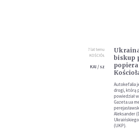
Ukrain
7 lat temu
KOŚCIÓŁ
biskup
popiera
KAI / sz
Kościoł
Autokefalia 
drogi, którą 
powiedział w
Gazeta.ua me
perejasławsk
Aleksander (
Ukraińskieg
(UKP).