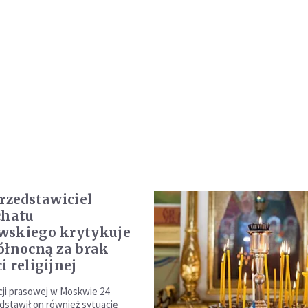
przedstawiciel
chatu
wskiego krytykuje
ółnocną za brak
i religijnej
ji prasowej w Moskwie 24
edstawił on również sytuację