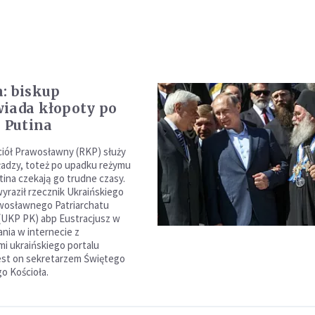
: biskup
iada kłopoty po
u Putina
ciół Prawosławny (RKP) służy
adzy, toteż po upadku reżymu
tina czekają go trudne czasy.
wyraził rzecznik Ukraińskiego
wosławnego Patriarchatu
(UKP PK) abp Eustracjusz w
ania w internecie z
i ukraińskiego portalu
est on sekretarzem Świętego
o Kościoła.