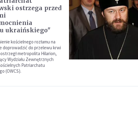
Patriarchat
ski ostrzega przed
mi
mocnienia
u ukraińskiego"
enie kościelnego rozłamu na
e doprowadzić do przelewu krwi
 ostrzegł metropolita Hilarion,
ący Wydziału Zewnętrznych
ścielnych Patriarchatu
go (OWCS).