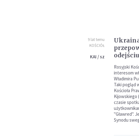
Ukraina
9 lat temu
KOŚCIÓŁ
przepow
odejści
KAI / sz
Rosyjski Koś
interesom wł
Władimira Pu
Taki pogląd 
Kościoła Pra
Kijowskiego 
czasie spotk
użytkownikam
"Gławred". J
Synodu sweg