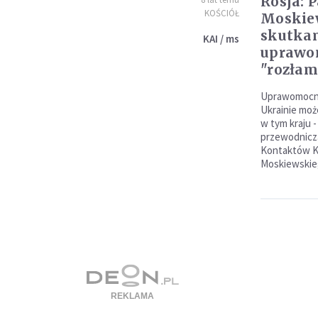
Rosja: 
KOŚCIÓŁ
Moskiew
skutka
KAI / ms
uprawo
"rozłam
Uprawomocni
Ukrainie moż
w tym kraju -
przewodnicz
Kontaktów Ko
Moskiewskie