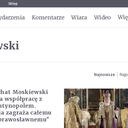
g
Sklep
Wię
darzenia
Komentarze
Wiara
Wideo
wski
Najnowsze
Najp
chat Moskiewski
a współpracę z
ntynopolem.
ja zagraża całemu
 prawosławnemu"