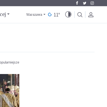
11
°
cej
Warszawa
opularniejsze