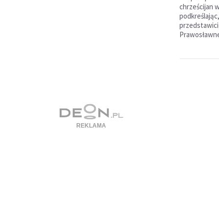
chrześcijan w
podkreślając,
przedstawici
Prawosławneg