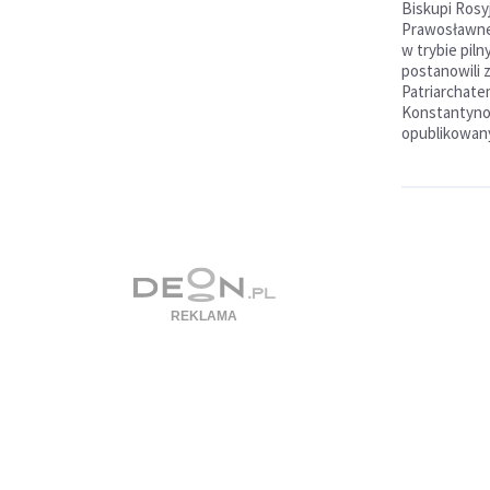
Biskupi Rosy
Prawosławne
w trybie pil
postanowili 
Patriarchat
Konstantyno
opublikowany