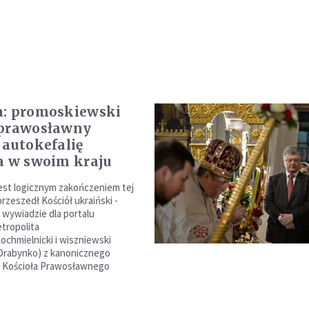
a: promoskiewski
 prawosławny
 autokefalię
a w swoim kraju
jest logicznym zakończeniem tej
przeszedł Kościół ukraiński -
 wywiadzie dla portalu
tropolita
ochmielnicki i wiszniewski
Drabynko) z kanonicznego
o Kościoła Prawosławnego