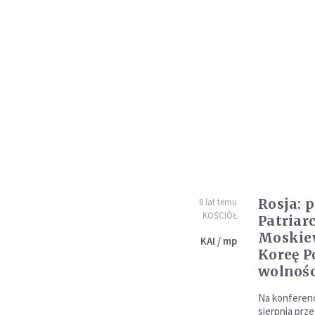
Rosja: 
8 lat temu
KOŚCIÓŁ
Patriar
Moskie
KAI / mp
Koreę P
wolnośc
Na konferenc
sierpnia prz