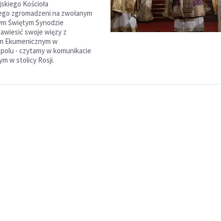
jskiego Kościoła
go zgromadzeni na zwołanym
nym Świętym Synodzie
zawiesić swoje więzy z
em Ekumenicznym w
polu - czytamy w komunikacie
m w stolicy Rosji.