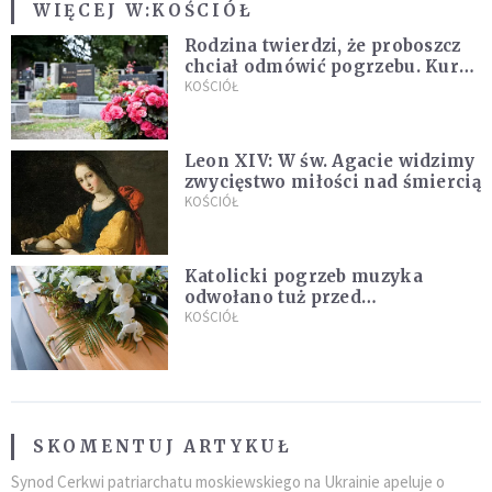
WIĘCEJ W:
KOŚCIÓŁ
Rodzina twierdzi, że proboszcz
chciał odmówić pogrzebu. Kuria
zapowiada wyjaśnienia
KOŚCIÓŁ
Leon XIV: W św. Agacie widzimy
zwycięstwo miłości nad śmiercią
KOŚCIÓŁ
Katolicki pogrzeb muzyka
odwołano tuż przed
uroczystością. Powodem była
KOŚCIÓŁ
przynależność do masonerii
SKOMENTUJ ARTYKUŁ
Synod Cerkwi patriarchatu moskiewskiego na Ukrainie apeluje o