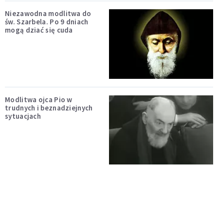
Niezawodna modlitwa do
św. Szarbela. Po 9 dniach
mogą dziać się cuda
Modlitwa ojca Pio w
trudnych i beznadziejnych
sytuacjach