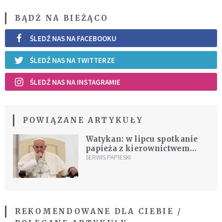
BĄDŹ NA BIEŻĄCO
ŚLEDŹ NAS NA FACEBOOKU
ŚLEDŹ NAS NA TWITTERZE
ŚLEDŹ NAS NA INSTAGRAMIE
POWIĄZANE ARTYKUŁY
Watykan: w lipcu spotkanie
papieża z kierownictwem
Ukraińskiego Kościoła
SERWIS PAPIESKI
Greckokatolickiego
REKOMENDOWANE DLA CIEBIE /