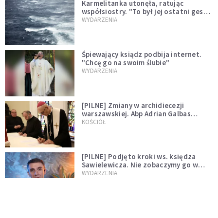
Karmelitanka utonęła, ratując
współsiostry. "To był jej ostatni gest
miłości"
WYDARZENIA
Śpiewający ksiądz podbija internet.
"Chcę go na swoim ślubie"
WYDARZENIA
[PILNE] Zmiany w archidiecezji
warszawskiej. Abp Adrian Galbas
wręczył dekrety nowym proboszczom
KOŚCIÓŁ
[PILNE] Podjęto kroki ws. księdza
Sawielewicza. Nie zobaczymy go w
mediach
WYDARZENIA