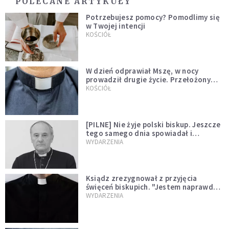
POLECANE ARTYKUŁY
Potrzebujesz pomocy? Pomodlimy się
w Twojej intencji
KOŚCIÓŁ
W dzień odprawiał Mszę, w nocy
prowadził drugie życie. Przełożony
kazał mu opuścić zakon
KOŚCIÓŁ
[PILNE] Nie żyje polski biskup. Jeszcze
tego samego dnia spowiadał i
sprawował Mszę świętą
WYDARZENIA
Ksiądz zrezygnował z przyjęcia
święceń biskupich. "Jestem naprawdę
niegodny"
WYDARZENIA