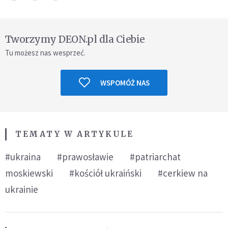
Tworzymy DEON.pl dla Ciebie
Tu możesz nas wesprzeć.
WSPOMÓŻ NAS
TEMATY W ARTYKULE
#ukraina
#prawosławie
#patriarchat
moskiewski
#kościół ukraiński
#cerkiew na
ukrainie