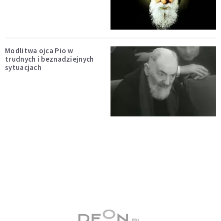
Modlitwa ojca Pio w
trudnych i beznadziejnych
sytuacjach