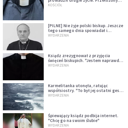
prowadził drugie życie. Przełożony
kazał mu opuścić zakon
KOŚCIÓŁ
[PILNE] Nie żyje polski biskup. Jeszcze
tego samego dnia spowiadał i
sprawował Mszę świętą
WYDARZENIA
Ksiądz zrezygnował z przyjęcia
święceń biskupich. "Jestem naprawdę
niegodny"
WYDARZENIA
Karmelitanka utonęła, ratując
współsiostry. "To był jej ostatni gest
miłości"
WYDARZENIA
Śpiewający ksiądz podbija internet.
"Chcę go na swoim ślubie"
WYDARZENIA