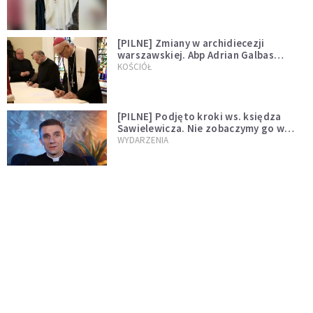
[PILNE] Zmiany w archidiecezji
warszawskiej. Abp Adrian Galbas
wręczył dekrety nowym proboszczom
KOŚCIÓŁ
[PILNE] Podjęto kroki ws. księdza
Sawielewicza. Nie zobaczymy go w
mediach
WYDARZENIA