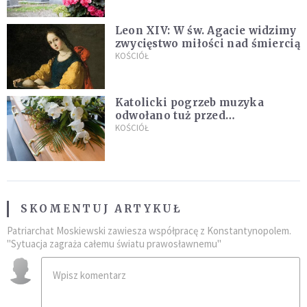
Leon XIV: W św. Agacie widzimy
zwycięstwo miłości nad śmiercią
KOŚCIÓŁ
Katolicki pogrzeb muzyka
odwołano tuż przed
uroczystością. Powodem była
KOŚCIÓŁ
przynależność do masonerii
SKOMENTUJ ARTYKUŁ
Patriarchat Moskiewski zawiesza współpracę z Konstantynopolem.
"Sytuacja zagraża całemu światu prawosławnemu"