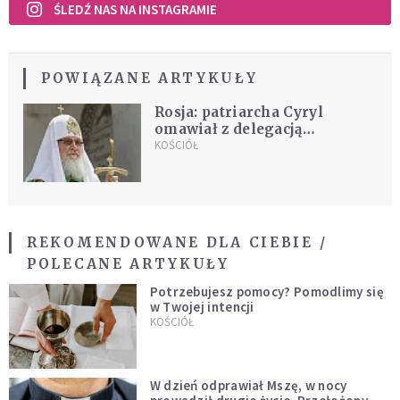
ŚLEDŹ NAS NA INSTAGRAMIE
POWIĄZANE ARTYKUŁY
Rosja: patriarcha Cyryl
omawiał z delegacją
konstantynopolską sprawy
KOŚCIÓŁ
jedności prawosławia
REKOMENDOWANE DLA CIEBIE /
POLECANE ARTYKUŁY
Potrzebujesz pomocy? Pomodlimy się
w Twojej intencji
KOŚCIÓŁ
W dzień odprawiał Mszę, w nocy