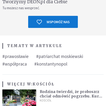
Tworzymy DEON.pl dla Ciebie
Tu możesz nas wesprzeć.
WSPOMÓŻ NAS
TEMATY W ARTYKULE
#prawosławie
#patriarchat moskiewski
#współpraca
#konstantynopol
WIĘCEJ W:
KOŚCIÓŁ
Rodzina twierdzi, że proboszcz
chciał odmówić pogrzebu. Kuria
zapowiada wyjaśnienia
KOŚCIÓŁ