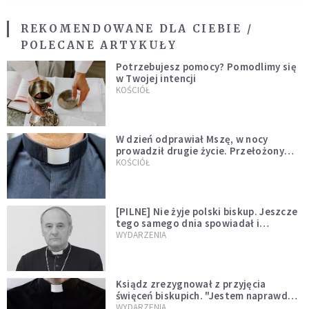
REKOMENDOWANE DLA CIEBIE /
POLECANE ARTYKUŁY
Potrzebujesz pomocy? Pomodlimy się
w Twojej intencji
KOŚCIÓŁ
W dzień odprawiał Mszę, w nocy
prowadził drugie życie. Przełożony
kazał mu opuścić zakon
KOŚCIÓŁ
[PILNE] Nie żyje polski biskup. Jeszcze
tego samego dnia spowiadał i
sprawował Mszę świętą
WYDARZENIA
Ksiądz zrezygnował z przyjęcia
święceń biskupich. "Jestem naprawdę
niegodny"
WYDARZENIA