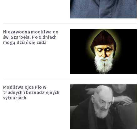
Niezawodna modlitwa do
św. Szarbela. Po 9 dniach
mogą dziać się cuda
Modlitwa ojca Pio w
trudnych i beznadziejnych
sytuacjach