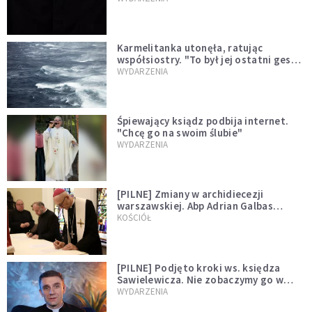
Karmelitanka utonęła, ratując
współsiostry. "To był jej ostatni gest
miłości"
WYDARZENIA
Śpiewający ksiądz podbija internet.
"Chcę go na swoim ślubie"
WYDARZENIA
[PILNE] Zmiany w archidiecezji
warszawskiej. Abp Adrian Galbas
wręczył dekrety nowym proboszczom
KOŚCIÓŁ
[PILNE] Podjęto kroki ws. księdza
Sawielewicza. Nie zobaczymy go w
mediach
WYDARZENIA