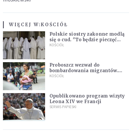
WIĘCEJ W:
KOŚCIÓŁ
Polskie siostry zakonne modlą
się o cud. "To będzie pieczęć
Pana Boga dla naszej wiary"
KOŚCIÓŁ
Proboszcz wezwał do
bombardowania migrantów.
"Masowy ogień przeciwko
KOŚCIÓŁ
najeźdźcom!"
Opublikowano program wizyty
Leona XIV we Francji
SERWIS PAPIESKI