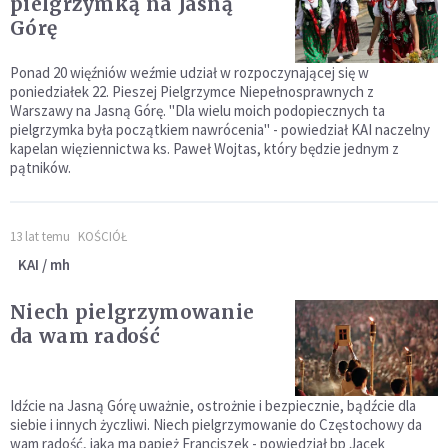
pielgrzymką na Jasną
Górę
Ponad 20 więźniów weźmie udział w rozpoczynającej się w
poniedziałek 22. Pieszej Pielgrzymce Niepełnosprawnych z
Warszawy na Jasną Górę. "Dla wielu moich podopiecznych ta
pielgrzymka była początkiem nawrócenia" - powiedział KAI naczelny
kapelan więziennictwa ks. Paweł Wojtas, który będzie jednym z
pątników.
13 lat temu
KOŚCIÓŁ
KAI / mh
Niech pielgrzymowanie
da wam radość
Idźcie na Jasną Górę uważnie, ostrożnie i bezpiecznie, bądźcie dla
siebie i innych życzliwi. Niech pielgrzymowanie do Częstochowy da
wam radość, jaką ma papież Franciszek - powiedział bp Jacek