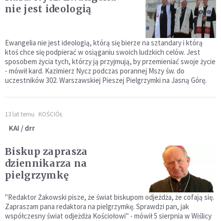
nie jest ideologią
Ewangelia nie jest ideologią, którą się bierze na sztandary i którą
ktoś chce się podpierać w osiąganiu swoich ludzkich celów. Jest
sposobem życia tych, którzy ją przyjmują, by przemieniać swoje życie
- mówił kard. Kazimierz Nycz podczas porannej Mszy św. do
uczestników 302. Warszawskiej Pieszej Pielgrzymki na Jasną Górę.
13 lat temu
KOŚCIÓŁ
KAI / drr
Biskup zaprasza
dziennikarza na
pielgrzymkę
"Redaktor Żakowski pisze, że świat biskupom odjeżdża, że cofają się.
Zapraszam pana redaktora na pielgrzymkę. Sprawdzi pan, jak
współczesny świat odjeżdża Kościołowi" - mówił 5 sierpnia w Wiślicy