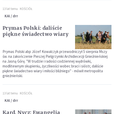
13 lat temu
KOŚCIÓŁ
KAI / drr
Prymas Polski: daliście
piękne świadectwo wiary
Prymas Polski abp Józef Kowalczyk przewodniczył 5 sierpnia Mszy
św. na zakończenie Pieszej Pielgrzymki Archidiecezji Gnieźnieńskiej
na Jasną Górę. "W trudzie i radości codziennej wędrówki,
modlitewnym skupieniu, życzliwości wobec braci i sióstr, daliście
piękne świadectwo wiary i miłości bliźniego" - mówił metropolita
gnieźnieński.
13 lat temu
KOŚCIÓŁ
KAI / drr
Kard. Nycz: Ewangelia