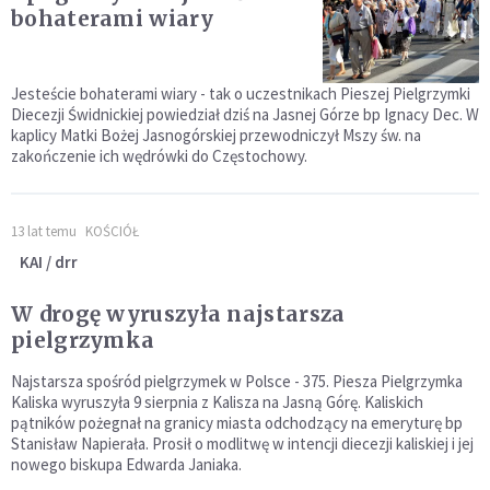
bohaterami wiary
Jesteście bohaterami wiary - tak o uczestnikach Pieszej Pielgrzymki
Diecezji Świdnickiej powiedział dziś na Jasnej Górze bp Ignacy Dec. W
kaplicy Matki Bożej Jasnogórskiej przewodniczył Mszy św. na
zakończenie ich wędrówki do Częstochowy.
13 lat temu
KOŚCIÓŁ
KAI / drr
W drogę wyruszyła najstarsza
pielgrzymka
Najstarsza spośród pielgrzymek w Polsce - 375. Piesza Pielgrzymka
Kaliska wyruszyła 9 sierpnia z Kalisza na Jasną Górę. Kaliskich
pątników pożegnał na granicy miasta odchodzący na emeryturę bp
Stanisław Napierała. Prosił o modlitwę w intencji diecezji kaliskiej i jej
nowego biskupa Edwarda Janiaka.