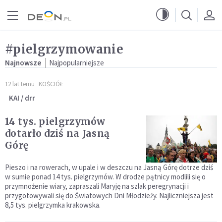
Przejdź do menu głównego
Przejdź do treści
#pielgrzymowanie
Najnowsze
Najpopularniejsze
12 lat temu
KOŚCIÓŁ
KAI / drr
14 tys. pielgrzymów
dotarło dziś na Jasną
Górę
Pieszo i na rowerach, w upale i w deszczu na Jasną Górę dotrze dziś
w sumie ponad 14 tys. pielgrzymów. W drodze pątnicy modlili się o
przymnożenie wiary, zapraszali Maryję na szlak peregrynacji i
przygotowywali się do Światowych Dni Młodzieży. Najliczniejsza jest
8,5 tys. pielgrzymka krakowska.