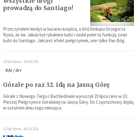
Wszystkie drogi
prowadzą do Santiago!
Przeczytałem kiedyś w kazaniu księdza, a dziś biskupa Grzegorza
Rysia, że św. Jakub był rybakiem ludzi i nadal pełni tę funkcję. Łowi
ludzi do Santiago. Jaki jest efekt pielgrzymek, wie tylko Pan Bóg.
13 lat temu
KOŚCIÓŁ
KAI / drr
Górale po raz 32. idą na Jasną Górę
Górale z Nowego Targu i Bachledówki wyruszyli 23 lipca rano w 32.
Pieszej Pielgrzymce Góralskiej na Jasną Górę. Do Częstochowy dojdą
w ostatnim dniu tego miesiąca.
13 lat temu
KOŚCIÓŁ