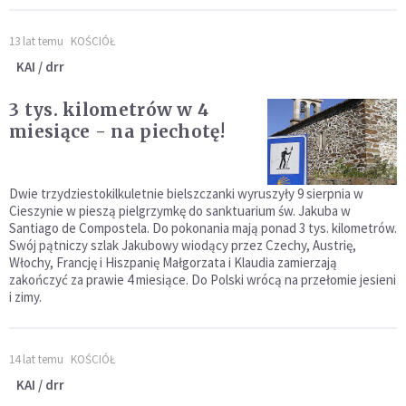
13 lat temu
KOŚCIÓŁ
KAI / drr
3 tys. kilometrów w 4
miesiące - na piechotę!
Dwie trzydziestokilkuletnie bielszczanki wyruszyły 9 sierpnia w
Cieszynie w pieszą pielgrzymkę do sanktuarium św. Jakuba w
Santiago de Compostela. Do pokonania mają ponad 3 tys. kilometrów.
Swój pątniczy szlak Jakubowy wiodący przez Czechy, Austrię,
Włochy, Francję i Hiszpanię Małgorzata i Klaudia zamierzają
zakończyć za prawie 4 miesiące. Do Polski wrócą na przełomie jesieni
i zimy.
14 lat temu
KOŚCIÓŁ
KAI / drr