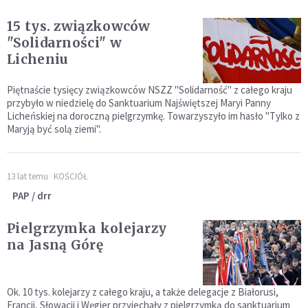
15 tys. związkowców
"Solidarności" w
Licheniu
Piętnaście tysięcy związkowców NSZZ "Solidarność" z całego kraju
przybyło w niedzielę do Sanktuarium Najświętszej Maryi Panny
Licheńskiej na doroczną pielgrzymkę. Towarzyszyło im hasło "Tylko z
Maryją być solą ziemi".
13 lat temu
KOŚCIÓŁ
PAP / drr
Pielgrzymka kolejarzy
na Jasną Górę
Ok. 10 tys. kolejarzy z całego kraju, a także delegacje z Białorusi,
Francji, Słowacji i Węgier przyjechały z pielgrzymką do sanktuarium