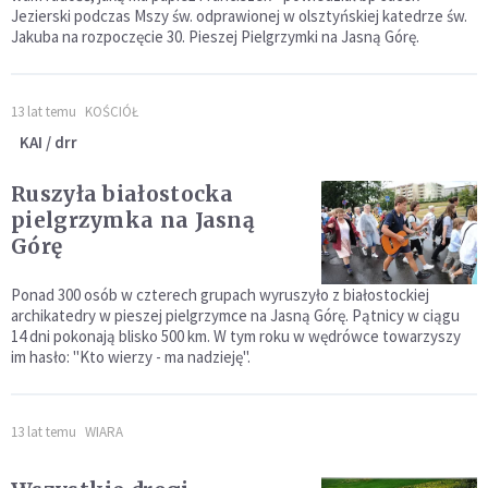
Jezierski podczas Mszy św. odprawionej w olsztyńskiej katedrze św.
Jakuba na rozpoczęcie 30. Pieszej Pielgrzymki na Jasną Górę.
13 lat temu
KOŚCIÓŁ
KAI / drr
Ruszyła białostocka
pielgrzymka na Jasną
Górę
Ponad 300 osób w czterech grupach wyruszyło z białostockiej
archikatedry w pieszej pielgrzymce na Jasną Górę. Pątnicy w ciągu
14 dni pokonają blisko 500 km. W tym roku w wędrówce towarzyszy
im hasło: "Kto wierzy - ma nadzieję".
13 lat temu
WIARA