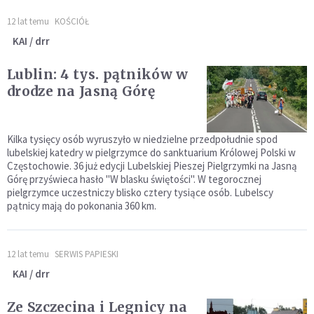
12 lat temu
KOŚCIÓŁ
KAI / drr
Lublin: 4 tys. pątników w
drodze na Jasną Górę
Kilka tysięcy osób wyruszyło w niedzielne przedpołudnie spod
lubelskiej katedry w pielgrzymce do sanktuarium Królowej Polski w
Częstochowie. 36 już edycji Lubelskiej Pieszej Pielgrzymki na Jasną
Górę przyświeca hasło "W blasku świętości". W tegorocznej
pielgrzymce uczestniczy blisko cztery tysiące osób. Lubelscy
pątnicy mają do pokonania 360 km.
12 lat temu
SERWIS PAPIESKI
KAI / drr
Ze Szczecina i Legnicy na