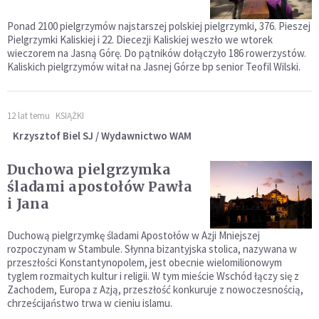
Ponad 2100 pielgrzymów najstarszej polskiej pielgrzymki, 376. Pieszej
Pielgrzymki Kaliskiej i 22. Diecezji Kaliskiej weszło we wtorek
wieczorem na Jasną Górę. Do pątników dołączyło 186 rowerzystów.
Kaliskich pielgrzymów witał na Jasnej Górze bp senior Teofil Wilski.
12 lat temu
KSIĄŻKI
Krzysztof Biel SJ / Wydawnictwo WAM
Duchowa pielgrzymka
śladami apostołów Pawła
i Jana
Duchową pielgrzymkę śladami Apostołów w Azji Mniejszej
rozpoczynam w Stambule. Słynna bizantyjska stolica, nazywana w
przeszłości Konstantynopolem, jest obecnie wielomilionowym
tyglem rozmaitych kultur i religii. W tym mieście Wschód łączy się z
Zachodem, Europa z Azją, przeszłość konkuruje z nowoczesnością,
chrześcijaństwo trwa w cieniu islamu.