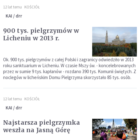
12 lat temu
KOŚCIÓŁ
KAI / drr
900 tys. pielgrzymów w
Licheniu w 2013 r.
Ok. 900 tys. pielgrzymów z całej Polski i zagranicy odwiedziło w 2013
roku sanktuarium w Licheniu. W czasie Mszy św. - koncelebrowanych
przez w sumie 9 tys. kapłanów - rozdano 390 tys. Komunii świętych. Z
noclegów w licheńskim Domu Pielgrzyma skorzystało 85 tys. osób.
12 lat temu
KOŚCIÓŁ
KAI / drr
Najstarsza pielgrzymka
weszła na Jasną Górę