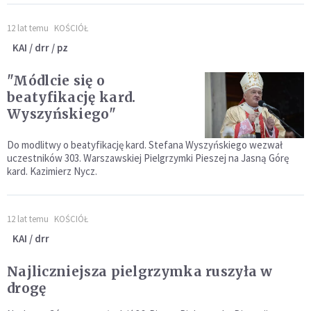
12 lat temu
KOŚCIÓŁ
KAI / drr / pz
"Módlcie się o
beatyfikację kard.
Wyszyńskiego"
Do modlitwy o beatyfikację kard. Stefana Wyszyńskiego wezwał
uczestników 303. Warszawskiej Pielgrzymki Pieszej na Jasną Górę
kard. Kazimierz Nycz.
12 lat temu
KOŚCIÓŁ
KAI / drr
Najliczniejsza pielgrzymka ruszyła w
drogę