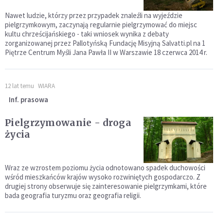
Nawet ludzie, którzy przez przypadek znaleźli na wyjeździe
pielgrzymkowym, zaczynają regularnie pielgrzymować do miejsc
kultu chrześcijańskiego - taki wniosek wynika z debaty
zorganizowanej przez Pallotyńską Fundację Misyjną Salvatti.pl na 1
Piętrze Centrum Myśli Jana Pawła II w Warszawie 18 czerwca 2014 r.
12 lat temu
WIARA
Inf. prasowa
Pielgrzymowanie - droga
życia
Wraz ze wzrostem poziomu życia odnotowano spadek duchowości
wśród mieszkańców krajów wysoko rozwiniętych gospodarczo. Z
drugiej strony obserwuje się zainteresowanie pielgrzymkami, które
bada geografia turyzmu oraz geografia religii.