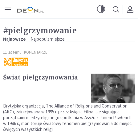
Przejdź do menu głównego
Przejdź do treści
#pielgrzymowanie
Najnowsze
Najpopularniejsze
11 lat temu
KOMENTARZE
Świat pielgrzymowania
Brytyjska organizacja, The Alliance of Religions and Conservation
(ARC), zainicjowana w 1995 r. przez księcia Filipa, ale sięgająca
początkami międzyreligijnego spotkania w Asyżu z Janem Pawłem II
w 1986 r., monitoruje światowy fenomen pielgrzymowania do miejsc
świętych wszystkich religii.