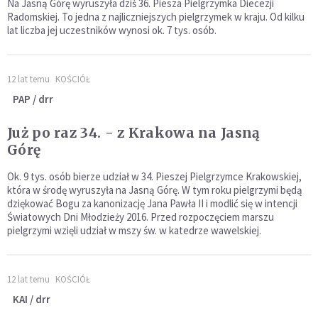
Na Jasną Górę wyruszyła dziś 36. Piesza Pielgrzymka Diecezji
Radomskiej. To jedna z najliczniejszych pielgrzymek w kraju. Od kilku
lat liczba jej uczestników wynosi ok. 7 tys. osób.
12 lat temu
KOŚCIÓŁ
PAP / drr
Już po raz 34. - z Krakowa na Jasną
Górę
Ok. 9 tys. osób bierze udział w 34. Pieszej Pielgrzymce Krakowskiej,
która w środę wyruszyła na Jasną Górę. W tym roku pielgrzymi będą
dziękować Bogu za kanonizację Jana Pawła II i modlić się w intencji
Światowych Dni Młodzieży 2016. Przed rozpoczęciem marszu
pielgrzymi wzięli udział w mszy św. w katedrze wawelskiej.
12 lat temu
KOŚCIÓŁ
KAI / drr