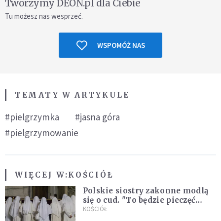
Tworzymy DEON.pl dla Ciebie
Tu możesz nas wesprzeć.
WSPOMÓŻ NAS
TEMATY W ARTYKULE
#pielgrzymka
#jasna góra
#pielgrzymowanie
WIĘCEJ W:
KOŚCIÓŁ
Polskie siostry zakonne modlą
się o cud. "To będzie pieczęć
Pana Boga dla naszej wiary"
KOŚCIÓŁ