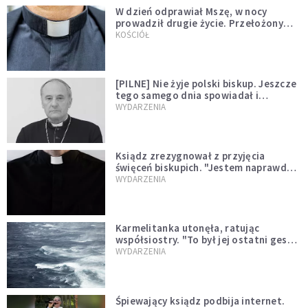
W dzień odprawiał Mszę, w nocy
prowadził drugie życie. Przełożony
kazał mu opuścić zakon
KOŚCIÓŁ
[PILNE] Nie żyje polski biskup. Jeszcze
tego samego dnia spowiadał i
sprawował Mszę świętą
WYDARZENIA
Ksiądz zrezygnował z przyjęcia
święceń biskupich. "Jestem naprawdę
niegodny"
WYDARZENIA
Karmelitanka utonęła, ratując
współsiostry. "To był jej ostatni gest
miłości"
WYDARZENIA
Śpiewający ksiądz podbija internet.