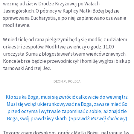
wezmą udział w Drodze Krzyżowej po Wałach
Jasnogórskich. O północy w Kaplicy Matki Bożej będzie
sprawowana Eucharystia, a po niej zaplanowano czuwanie
modlitewne.
W niedzielę od rana pielgrzymi będą się modlić z udziałem
orkiestr i zespołów. Modlitwę zwieńczy o godz. 11.00
uroczysta Suma z błogosławieństwem wieńców żniwnych.
Koncelebrze będzie przewodniczył i homilię wygłosi biskup
tarnowski Andrzej Jeż.
DEON.PL POLECA
Kto szuka Boga, musi się zwrócić całkowicie do wewnątrz.
Musi się wciąż ukierunkowywać na Boga, zawsze mieć Go
przed oczyma i wytrwale zapominać o sobie, aż znajdzie
Boga, swój prawdziwy skarb. (Sprawdź:
Rozwój duchowy
)
Tegorocznym dożynkom, oprócz Matki Bożej, patronują św.