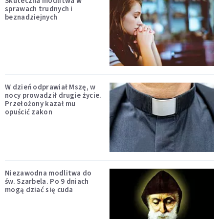
Skuteczna modlitwa w
sprawach trudnych i
beznadziejnych
W dzień odprawiał Mszę, w
nocy prowadził drugie życie.
Przełożony kazał mu
opuścić zakon
Niezawodna modlitwa do
św. Szarbela. Po 9 dniach
mogą dziać się cuda