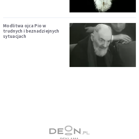
Modlitwa ojca Pio w
trudnych i beznadziejnych
sytuacjach