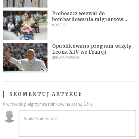
Proboszcz wezwał do
bombardowania migrantów.
"Masowy ogień przeciwko
KOŚCIÓŁ
najeźdźcom!"
Opublikowano program wizyty
Leona XIV we Francji
SERWIS PAPIESKI
SKOMENTUJ ARTYKUŁ
6 września pielgrzymka rolników na Jasną Górę