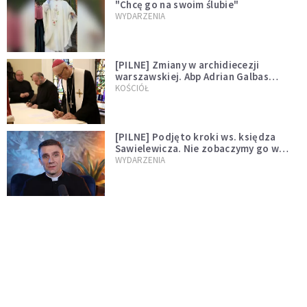
"Chcę go na swoim ślubie"
WYDARZENIA
[PILNE] Zmiany w archidiecezji
warszawskiej. Abp Adrian Galbas
wręczył dekrety nowym proboszczom
KOŚCIÓŁ
[PILNE] Podjęto kroki ws. księdza
Sawielewicza. Nie zobaczymy go w
mediach
WYDARZENIA