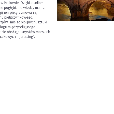
I w Krakowie. Dzięki studiom
ie pogłębianie wiedzy m.in. z
igijnej i pielgrzymowania,
chu pielgrzymkowego,
ajów i miejsc biblijnych, sztuki
ialogu międzyreligijnego.
dzie obsługa turystów morskich
czkowych – „cruising”.