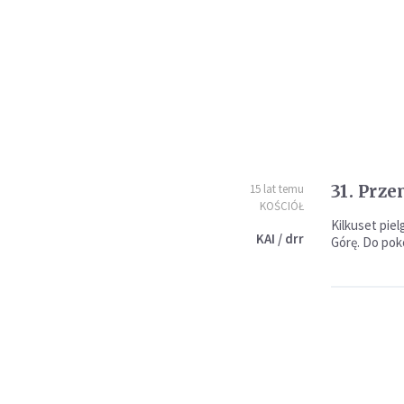
31. Prz
15 lat temu
KOŚCIÓŁ
Kilkuset pie
KAI / drr
Górę. Do poko