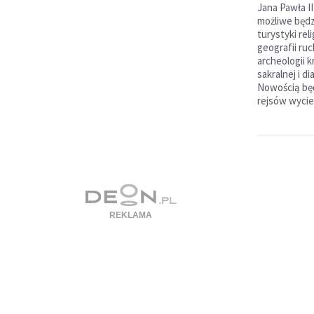
Jana Pawła I
możliwe będz
turystyki rel
geografii ru
archeologii kr
sakralnej i d
Nowością bę
rejsów wycie