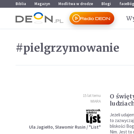
Przejdź do menu głównego
Przejdź do treści
Biblia
Magazyn
Modlitwa w drodze
Blogi
faceBó
Wy
Radio DEON
#pielgrzymowanie
O święt
15 lat temu
WIARA
ludziac
Jeżeli udajem
to zazwycza
bliskości Bo
Ula Jagiełło, Sławomir Rusin / "List"
Nim. Jest to