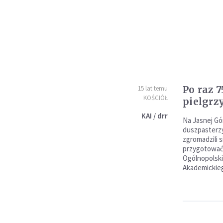
Po raz 7
15 lat temu
KOŚCIÓŁ
pielgr
KAI / drr
Na Jasnej Gó
duszpasterzy
zgromadzili 
przygotować 
Ogólnopolski
Akademickie