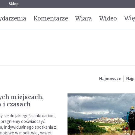
g
Sklep
Wię
darzenia
Komentarze
Wiara
Wideo
Najnowsze
Najp
ych miejscach,
h i czasach
y się do jakiegoś sanktuarium,
j pragniemy doświadczyć
ga, indywidualnego spotkania z
 możliwe w modlitwie, nawet