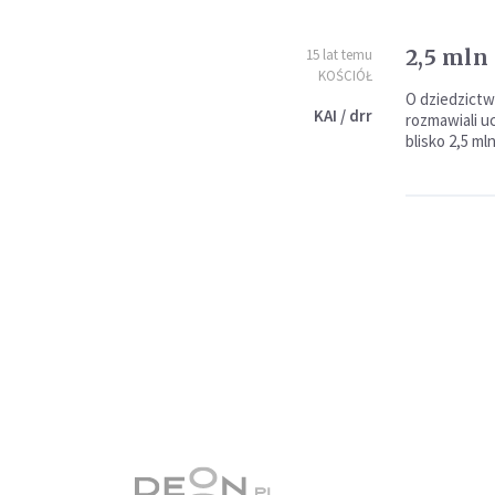
2,5 mln
15 lat temu
KOŚCIÓŁ
O dziedzictwi
KAI / drr
rozmawiali u
blisko 2,5 ml