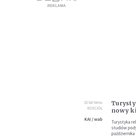
Turysty
15 lat temu
KOŚCIÓŁ
nowy ki
KAI / wab
Turystyka rel
studiów pod
października