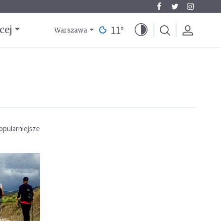
11
°
cej
Warszawa
opularniejsze