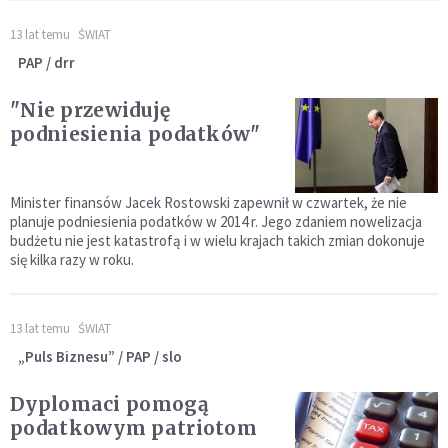
13 lat temu
ŚWIAT
PAP / drr
"Nie przewiduję
podniesienia podatków"
Minister finansów Jacek Rostowski zapewnił w czwartek, że nie
planuje podniesienia podatków w 2014 r. Jego zdaniem nowelizacja
budżetu nie jest katastrofą i w wielu krajach takich zmian dokonuje
się kilka razy w roku.
13 lat temu
ŚWIAT
„Puls Biznesu” / PAP / slo
Dyplomaci pomogą
podatkowym patriotom