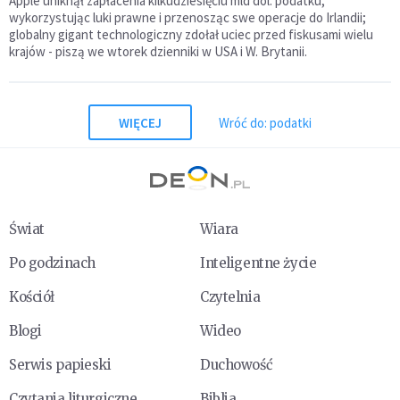
Apple uniknął zapłacenia kilkudziesięciu mld dol. podatku,
wykorzystując luki prawne i przenosząc swe operacje do Irlandii;
globalny gigant technologiczny zdołał uciec przed fiskusami wielu
krajów - piszą we wtorek dzienniki w USA i W. Brytanii.
WIĘCEJ
Wróć do: podatki
Świat
Wiara
Po godzinach
Inteligentne życie
Kościół
Czytelnia
Blogi
Wideo
Serwis papieski
Duchowość
Czytania liturgiczne
Biblia