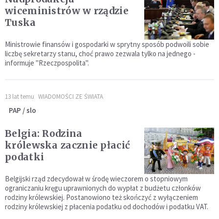
wiceministrów w rządzie
Tuska
Ministrowie finansów i gospodarki w sprytny sposób podwoili sobie
liczbę sekretarzy stanu, choć prawo zezwala tylko na jednego -
informuje "Rzeczpospolita".
13 lat temu
WIADOMOŚCI ZE ŚWIATA
PAP / slo
Belgia: Rodzina
królewska zacznie płacić
podatki
Belgijski rząd zdecydował w środę wieczorem o stopniowym
ograniczaniu kręgu uprawnionych do wypłat z budżetu członków
rodziny królewskiej. Postanowiono też skończyć z wyłączeniem
rodziny królewskiej z płacenia podatku od dochodów i podatku VAT.