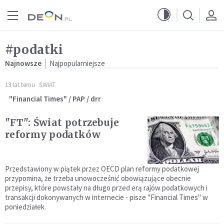
Przejdź do menu głównego
Przejdź do treści
#podatki
Najnowsze
Najpopularniejsze
13 lat temu
ŚWIAT
"Financial Times" / PAP / drr
"FT": Świat potrzebuje
reformy podatków
Przedstawiony w piątek przez OECD plan reformy podatkowej
przypomina, że trzeba unowocześnić obowiązujące obecnie
przepisy, które powstały na długo przed erą rajów podatkowych i
transakcji dokonywanych w internecie - pisze "Financial Times" w
poniedziałek.