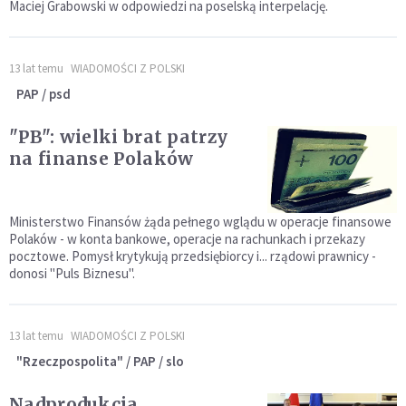
Maciej Grabowski w odpowiedzi na poselską interpelację.
13 lat temu
WIADOMOŚCI Z POLSKI
PAP / psd
"PB": wielki brat patrzy
na finanse Polaków
Ministerstwo Finansów żąda pełnego wglądu w operacje finansowe
Polaków - w konta bankowe, operacje na rachunkach i przekazy
pocztowe. Pomysł krytykują przedsiębiorcy i... rządowi prawnicy -
donosi "Puls Biznesu".
13 lat temu
WIADOMOŚCI Z POLSKI
"Rzeczpospolita" / PAP / slo
Nadprodukcja