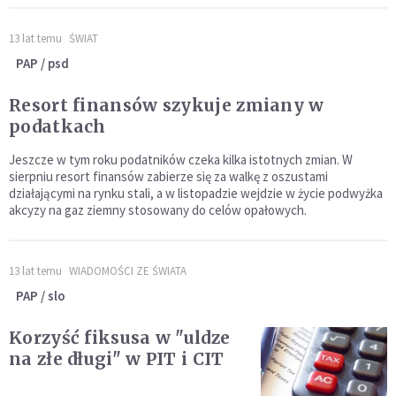
13 lat temu
ŚWIAT
PAP / psd
Resort finansów szykuje zmiany w
podatkach
Jeszcze w tym roku podatników czeka kilka istotnych zmian. W
sierpniu resort finansów zabierze się za walkę z oszustami
działającymi na rynku stali, a w listopadzie wejdzie w życie podwyżka
akcyzy na gaz ziemny stosowany do celów opałowych.
13 lat temu
WIADOMOŚCI ZE ŚWIATA
PAP / slo
Korzyść fiksusa w "uldze
na złe długi" w PIT i CIT