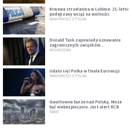
Krwawa strzelanina w Lubinie. 21-letni
podejrzany wciąż na wolności
WIADOMOŚCI Z POLSKI
Donald Tusk zapowiada uznawanie
zagranicznych związków
jednopłciowych. "Państwo oblało ten
WYDARZENIA
test"
Udało się! Polka w finale Eurowizji
WIADOMOŚCI Z POLSKI
Gwałtowne burze nad Polską. Może
być niebezpiecznie. Jest alert RCB
ŚWIAT