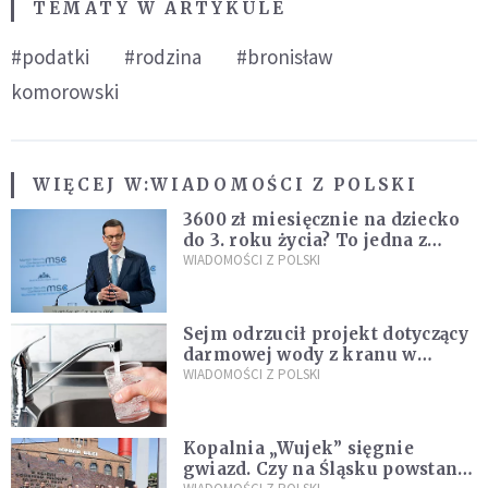
TEMATY W ARTYKULE
#podatki
#rodzina
#bronisław
komorowski
WIĘCEJ W:
WIADOMOŚCI Z POLSKI
3600 zł miesięcznie na dziecko
do 3. roku życia? To jedna z
propozycji programu "Rozwój
WIADOMOŚCI Z POLSKI
Plus"
Sejm odrzucił projekt dotyczący
darmowej wody z kranu w
restauracjach
WIADOMOŚCI Z POLSKI
Kopalnia „Wujek” sięgnie
gwiazd. Czy na Śląsku powstanie