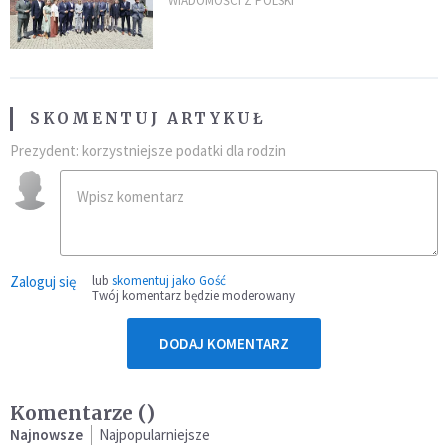
„Dolina Krzemowa”?
WIADOMOŚCI Z POLSKI
SKOMENTUJ ARTYKUŁ
Prezydent: korzystniejsze podatki dla rodzin
Zaloguj się
lub
skomentuj jako Gość
Twój komentarz będzie moderowany
DODAJ KOMENTARZ
Komentarze (
)
Najnowsze
Najpopularniejsze