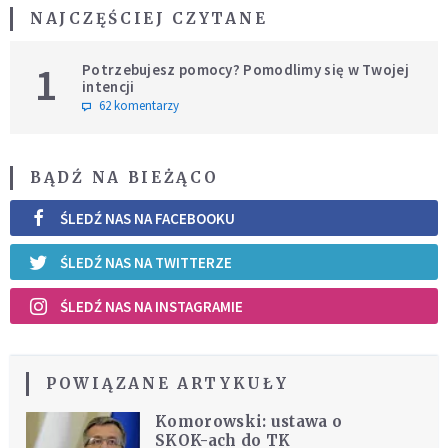
NAJCZĘŚCIEJ CZYTANE
1
Potrzebujesz pomocy? Pomodlimy się w Twojej
intencji
62 komentarzy
BĄDŹ NA BIEŻĄCO
ŚLEDŹ NAS NA FACEBOOKU
ŚLEDŹ NAS NA TWITTERZE
ŚLEDŹ NAS NA INSTAGRAMIE
POWIĄZANE ARTYKUŁY
Komorowski: ustawa o
SKOK-ach do TK