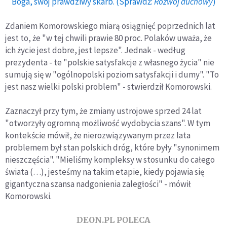
Boga, swój prawdziwy skarb. (Sprawdź:
Rozwój duchowy
)
Zdaniem Komorowskiego miarą osiągnięć poprzednich lat
jest to, że "w tej chwili prawie 80 proc. Polaków uważa, że
ich życie jest dobre, jest lepsze". Jednak - według
prezydenta - te "polskie satysfakcje z własnego życia" nie
sumują się w "ogólnopolski poziom satysfakcji i dumy". "To
jest nasz wielki polski problem" - stwierdził Komorowski.
Zaznaczył przy tym, że zmiany ustrojowe sprzed 24 lat
"otworzyły ogromną możliwość wydobycia szans". W tym
kontekście mówił, że nierozwiązywanym przez lata
problemem był stan polskich dróg, które były "synonimem
nieszczęścia". "Mieliśmy kompleksy w stosunku do całego
świata (…), jesteśmy na takim etapie, kiedy pojawia się
gigantyczna szansa nadgonienia zaległości" - mówił
Komorowski.
DEON.PL POLECA