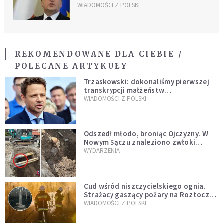
WIADOMOŚCI Z POLSKI
REKOMENDOWANE DLA CIEBIE /
POLECANE ARTYKUŁY
Trzaskowski: dokonaliśmy pierwszej
transkrypcji małżeństw
jednopłciowych. “Tak jak
WIADOMOŚCI Z POLSKI
zapowiadałem, bez zwłoki,
natychmiast”
Odszedł młodo, broniąc Ojczyzny. W
Nowym Sączu znaleziono zwłoki
mężczyzny z czasów potopu
WYDARZENIA
szwedzkiego
Cud wśród niszczycielskiego ognia.
Strażacy gaszący pożary na Roztoczu
opublikowali niezwykłe zdjęcie
WIADOMOŚCI Z POLSKI