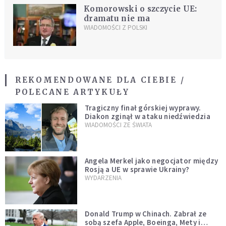
Komorowski o szczycie UE:
dramatu nie ma
WIADOMOŚCI Z POLSKI
REKOMENDOWANE DLA CIEBIE /
POLECANE ARTYKUŁY
Tragiczny finał górskiej wyprawy.
Diakon zginął w ataku niedźwiedzia
WIADOMOŚCI ZE ŚWIATA
Angela Merkel jako negocjator między
Rosją a UE w sprawie Ukrainy?
WYDARZENIA
Donald Trump w Chinach. Zabrał ze
sobą szefa Apple, Boeinga, Mety i