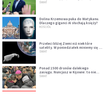
Muska
ŚWIAT
Dolina Krzemowa puka do Watykanu.
Dlaczego giganci AI słuchają księży?
KOŚCIÓŁ
Przeleci bliżej Ziemi niż niektóre
satelity. W poniedziałek miniemy się z
asteroidą, która poprzedzi znacznie
ŚWIAT
większego "gościa"
Ponad 1500 dronów dalekiego
zasięgu. Nuncjusz w Kijowie: to nie
wygląda na wolę zakończenia wojny
ŚWIAT
[PILNE] Rosyjskie drony nad Łotwą.
Jeden z nich uderzył w skład ropy
naftowej
ŚWIAT