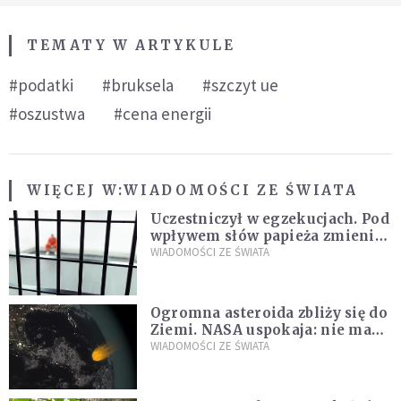
TEMATY W ARTYKULE
#podatki
#bruksela
#szczyt ue
#oszustwa
#cena energii
WIĘCEJ W:
WIADOMOŚCI ZE ŚWIATA
Uczestniczył w egzekucjach. Pod
wpływem słów papieża zmienił
zdanie
WIADOMOŚCI ZE ŚWIATA
Ogromna asteroida zbliży się do
Ziemi. NASA uspokaja: nie ma
zagrożenia
WIADOMOŚCI ZE ŚWIATA