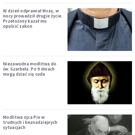
W dzień odprawiał Mszę, w
nocy prowadził drugie życie.
Przełożony kazał mu
opuścić zakon
Niezawodna modlitwa do
św. Szarbela. Po 9 dniach
mogą dziać się cuda
Modlitwa ojca Pio w
trudnych i beznadziejnych
sytuacjach