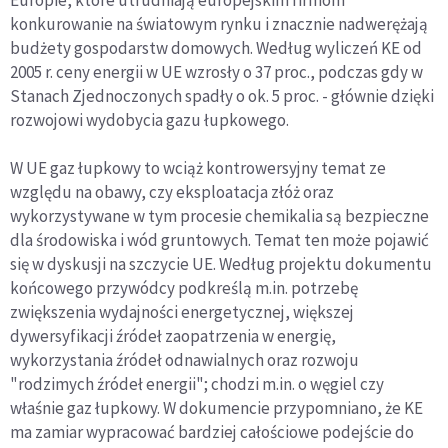
Europie, które utrudniają europejskim firmom
konkurowanie na światowym rynku i znacznie nadwerężają
budżety gospodarstw domowych. Według wyliczeń KE od
2005 r. ceny energii w UE wzrosły o 37 proc., podczas gdy w
Stanach Zjednoczonych spadły o ok. 5 proc. - głównie dzięki
rozwojowi wydobycia gazu łupkowego.
W UE gaz łupkowy to wciąż kontrowersyjny temat ze
względu na obawy, czy eksploatacja złóż oraz
wykorzystywane w tym procesie chemikalia są bezpieczne
dla środowiska i wód gruntowych. Temat ten może pojawić
się w dyskusji na szczycie UE. Według projektu dokumentu
końcowego przywódcy podkreślą m.in. potrzebę
zwiększenia wydajności energetycznej, większej
dywersyfikacji źródeł zaopatrzenia w energię,
wykorzystania źródeł odnawialnych oraz rozwoju
"rodzimych źródeł energii"; chodzi m.in. o węgiel czy
właśnie gaz łupkowy. W dokumencie przypomniano, że KE
ma zamiar wypracować bardziej całościowe podejście do