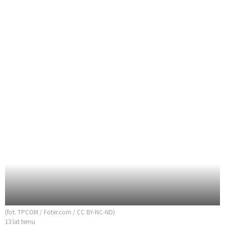
(fot. TPCOM / Foter.com / CC BY-NC-ND)
13 lat temu