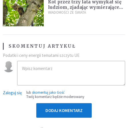
Kot przez trzy lata wymykał się
ludziom, zjadając wymierające
kaczki. W końcu popełnił
WIADOMOŚCI ZE ŚWIATA
fatalny błąd
SKOMENTUJ ARTYKUŁ
Podatki i ceny energii tematami szczytu UE
Zaloguj się
lub
skomentuj jako Gość
Twój komentarz będzie moderowany
DODAJ KOMENTARZ