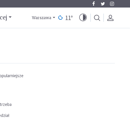
11
°
cej
Warszawa
opularniejsze
 trzeba
edział