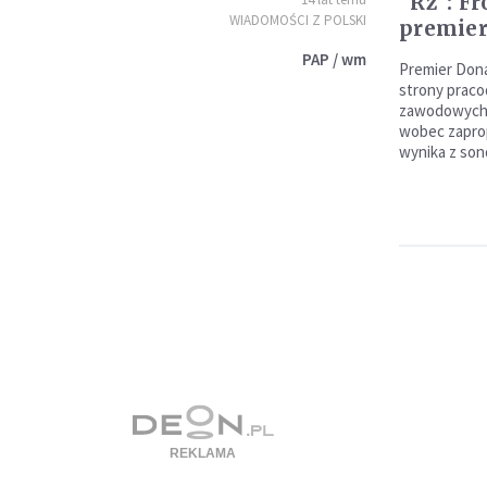
"Rz": F
WIADOMOŚCI Z POLSKI
premie
PAP / wm
Premier Dona
strony prac
zawodowych, 
wobec zapro
wynika z son