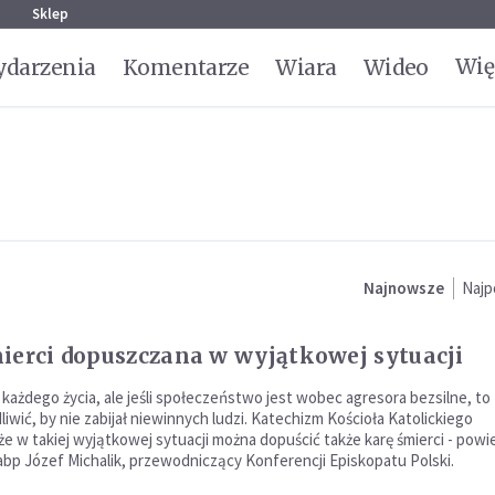
g
Sklep
Wię
darzenia
Komentarze
Wiara
Wideo
Najnowsze
Najp
ierci dopuszczana w wyjątkowej sytuacji
 każdego życia, ale jeśli społeczeństwo jest wobec agresora bezsilne, to
iwić, by nie zabijał niewinnych ludzi. Katechizm Kościoła Katolickiego
że w takiej wyjątkowej sytuacji można dopuścić także karę śmierci - powi
abp Józef Michalik, przewodniczący Konferencji Episkopatu Polski.