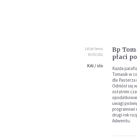
Bp Toma
14 lat temu
KOŚCIÓŁ
płaci p
KAI / slo
Każda parafia
Tomasik w c
dla Pasterza
Odniósł się 
ostatnim cza
opodatkowani
uwagi poświę
programowi 
drugi rok roz
Adwentu.