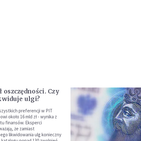
ł oszczędności. Czy
kwiduje ulgi?
szystkich preferencji w PIT
owi około 16 mld zł - wynika z
tu finansów. Eksperci
ażają, że zamiast
go likwidowania ulg konieczny
d katalogu ponad 130 zwolnień.