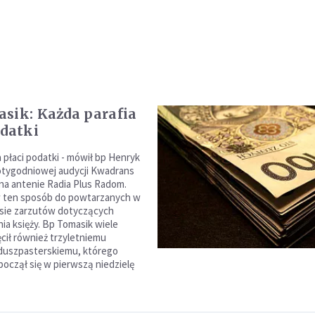
sik: Każda parafia
odatki
 płaci podatki - mówił bp Henryk
otygodniowej audycji Kwadrans
 na antenie Radia Plus Radom.
w ten sposób do powtarzanych w
sie zarzutów dotyczących
a księży. Bp Tomasik wiele
cił również trzyletniemu
duszpasterskiemu, którego
począł się w pierwszą niedzielę