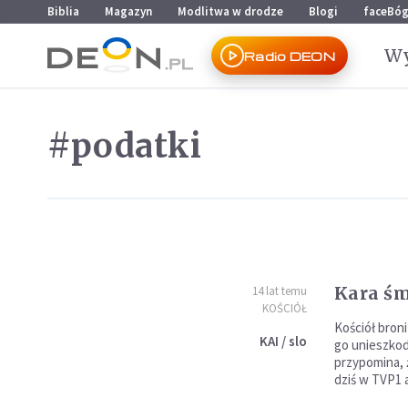
Przejdź do menu głównego
Przejdź do treści
Biblia
Magazyn
Modlitwa w drodze
Blogi
faceBó
Wy
Radio DEON
#podatki
Kara śm
14 lat temu
KOŚCIÓŁ
Kościół broni
KAI / slo
go unieszkodl
przypomina, 
dziś w TVP1 