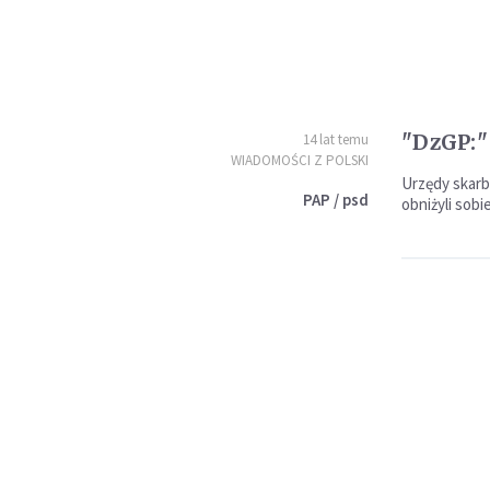
"DzGP:"
14 lat temu
WIADOMOŚCI Z POLSKI
Urzędy skarb
PAP / psd
obniżyli sob