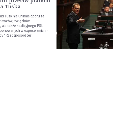
ront przeciw planom
ra Tuska
ld Tusk nie uniknie oporu ze
odawców, związków
ale także koalicyjnego PSL
ponowanych w expose zmian -
dy "Rzeczpospolitej".