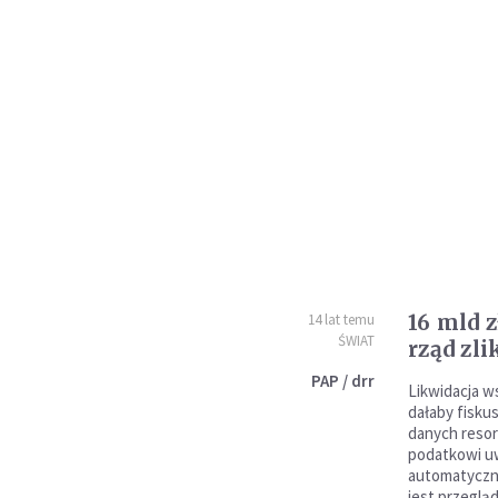
16 mld z
14 lat temu
ŚWIAT
rząd zli
PAP / drr
Likwidacja w
dałaby fiskus
danych resor
podatkowi uw
automatyczne
jest przeglą