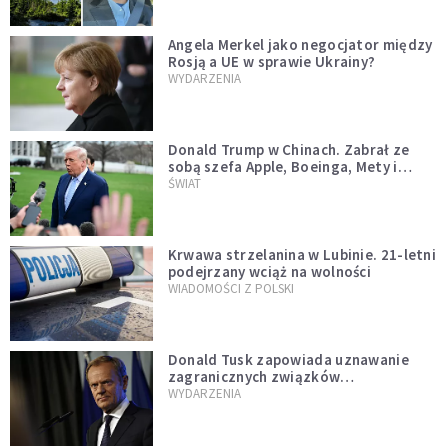
Angela Merkel jako negocjator między
Rosją a UE w sprawie Ukrainy?
WYDARZENIA
Donald Trump w Chinach. Zabrał ze
sobą szefa Apple, Boeinga, Mety i
Muska
ŚWIAT
Krwawa strzelanina w Lubinie. 21-letni
podejrzany wciąż na wolności
WIADOMOŚCI Z POLSKI
Donald Tusk zapowiada uznawanie
zagranicznych związków
jednopłciowych. "Państwo oblało ten
WYDARZENIA
test"