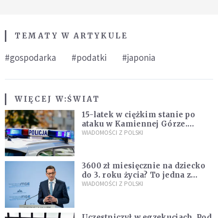
TEMATY W ARTYKULE
#gospodarka
#podatki
#japonia
WIĘCEJ W:
ŚWIAT
15-latek w ciężkim stanie po
ataku w Kamiennej Górze.
Policja zatrzymała dwóch
WIADOMOŚCI Z POLSKI
nastolatków
3600 zł miesięcznie na dziecko
do 3. roku życia? To jedna z
propozycji programu "Rozwój
WIADOMOŚCI Z POLSKI
Plus"
Uczestniczył w egzekucjach. Pod