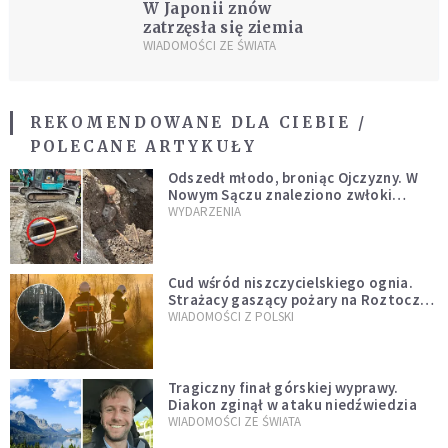
W Japonii znów
zatrzęsła się ziemia
WIADOMOŚCI ZE ŚWIATA
REKOMENDOWANE DLA CIEBIE /
POLECANE ARTYKUŁY
Odszedł młodo, broniąc Ojczyzny. W
Nowym Sączu znaleziono zwłoki
mężczyzny z czasów potopu
WYDARZENIA
szwedzkiego
Cud wśród niszczycielskiego ognia.
Strażacy gaszący pożary na Roztoczu
opublikowali niezwykłe zdjęcie
WIADOMOŚCI Z POLSKI
Tragiczny finał górskiej wyprawy.
Diakon zginął w ataku niedźwiedzia
WIADOMOŚCI ZE ŚWIATA