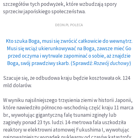
szczegółów tych podwyżek, które wzbudzają spory
sprzeciw japońskiego społeczeństwa.
DEON.PL POLECA
Kto szuka Boga, musi się zwrócić całkowicie do wewnątrz.
Musi się wciąż ukierunkowywać na Boga, zawsze mieć Go
przed oczyma i wytrwale zapominać o sobie, aż znajdzie
Boga, swój prawdziwy skarb. (Sprawdź:
Rozwój duchowy
)
Szacuje się, że odbudowa kraju będzie kosztowała ok. 124
mld dolarów.
W wyniku najsilniejszego trzęsienia ziemi w historii Japonii,
które nawiedziło północno-wschodnią część kraju 11 marca
br., wywołując gigantyczną falę tsunami zginęły lub
zaginęły ponad 23 tys. ludzi. 14-metrowa fala uszkodziła
reaktory w elektrowni atomowej Fukushima I, wywołując
najpoważniejszy wypadek nuklearny od czasów katastrofy