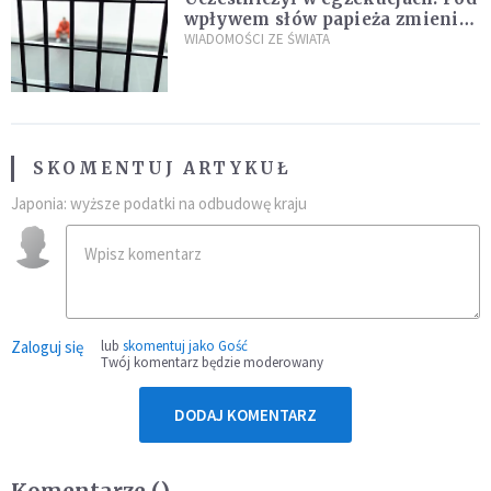
wpływem słów papieża zmienił
zdanie
WIADOMOŚCI ZE ŚWIATA
SKOMENTUJ ARTYKUŁ
Japonia: wyższe podatki na odbudowę kraju
Zaloguj się
lub
skomentuj jako Gość
Twój komentarz będzie moderowany
DODAJ KOMENTARZ
Komentarze (
)