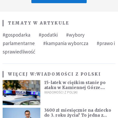
TEMATY W ARTYKULE
#gospodarka
#podatki
#wybory
parlamentarne
#kampania wyborcza
#prawo i
sprawiedliwość
WIĘCEJ W:
WIADOMOŚCI Z POLSKI
15-latek w ciężkim stanie po
ataku w Kamiennej Górze.
Policja zatrzymała dwóch
WIADOMOŚCI Z POLSKI
nastolatków
3600 zł miesięcznie na dziecko
do 3. roku życia? To jedna z