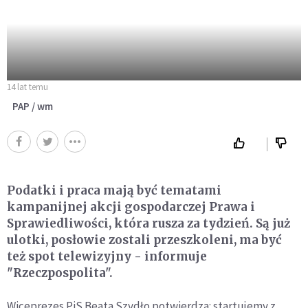
14 lat temu
PAP / wm
Podatki i praca mają być tematami
kampanijnej akcji gospodarczej Prawa i
Sprawiedliwości, która rusza za tydzień. Są już
ulotki, posłowie zostali przeszkoleni, ma być
też spot telewizyjny - informuje
"Rzeczpospolita".
Wiceprezes PiS Beata Szydło potwierdza: startujemy z