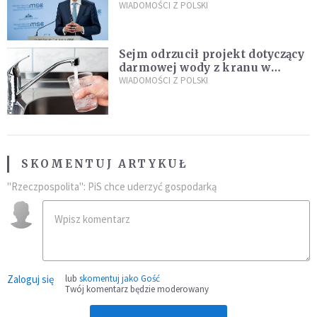
propozycji programu "Rozwój
WIADOMOŚCI Z POLSKI
Plus"
Sejm odrzucił projekt dotyczący
darmowej wody z kranu w
restauracjach
WIADOMOŚCI Z POLSKI
SKOMENTUJ ARTYKUŁ
"Rzeczpospolita": PiS chce uderzyć gospodarką
Zaloguj się
lub
skomentuj jako Gość
Twój komentarz będzie moderowany