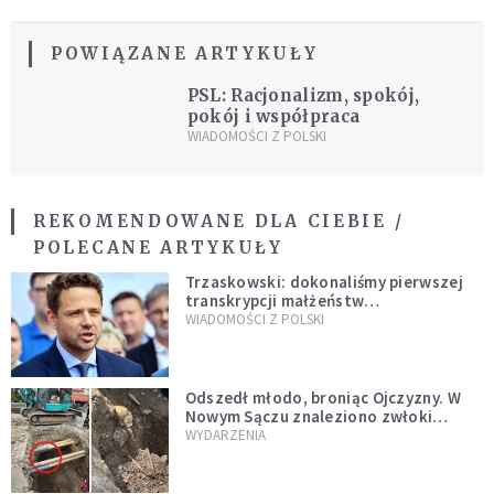
POWIĄZANE ARTYKUŁY
PSL: Racjonalizm, spokój,
pokój i współpraca
WIADOMOŚCI Z POLSKI
REKOMENDOWANE DLA CIEBIE /
POLECANE ARTYKUŁY
Trzaskowski: dokonaliśmy pierwszej
transkrypcji małżeństw
jednopłciowych. “Tak jak
WIADOMOŚCI Z POLSKI
zapowiadałem, bez zwłoki,
natychmiast”
Odszedł młodo, broniąc Ojczyzny. W
Nowym Sączu znaleziono zwłoki
mężczyzny z czasów potopu
WYDARZENIA
szwedzkiego