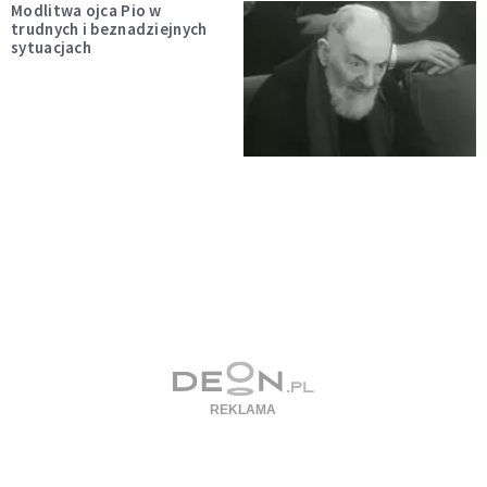
Modlitwa ojca Pio w
trudnych i beznadziejnych
sytuacjach