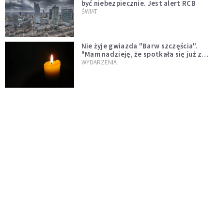
być niebezpiecznie. Jest alert RCB
ŚWIAT
Nie żyje gwiazda "Barw szczęścia".
"Mam nadzieję, że spotkała się już z
Bogiem, którego tak bardzo kochała"
WYDARZENIA