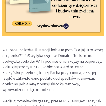
W ulotce, na której ilustracji kobieta pyta: "Co ja jutro włożę
do garnka?", PiS wytyka rządowi Donalda Tuska m.in.
podwyżkę podatku VAT i podniesienie akcyzy na papierosy.
Z drugiej strony ulotki, kobieta stwierdza, że za
Kaczyńskiego żyło się lepiej. Partia przypomina, że za jej
rządów zlikwidowano podatek od spadków i darowizn,
obniżono pobieraną z pensji składkę rentową,
wprowadzono ulgi prorodzinne.
Według rozmówców gazety, prezes PiS Jarosław Kaczyński