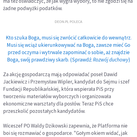
ma też oświadczyć, że jak wygra wybory, to nie zgodzi się na
żadne podwyżki podatków.
DEON.PL POLECA
Kto szuka Boga, musi się zwrócić całkowicie do wewnątrz.
Musi się wciąż ukierunkowywać na Boga, zawsze mieć Go
przed oczyma i wytrwale zapominać o sobie, aż znajdzie
Boga, swój prawdziwy skarb. (Sprawdź:
Rozwój duchowy
)
Za akcję gospodarczą mają odpowiadać poseł Dawid
Jackiewicz i Przemysław Wipler, kandydat do Sejmu i szef
Fundacji Republikańskiej, która wspierała PiS przy
tworzeniu materiałów wyborczych i organizowała
ekonomiczne warsztaty dla posłów. Teraz PiS chce
przeszkolić pozostałych kandydatów.
Wiceszef PO Waldy Dzikowski zapewnia, że Platforma nie
boi się rozmawiać o gospodarce. "Gołym okiem widać, jak