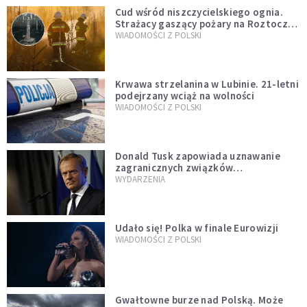
Cud wśród niszczycielskiego ognia.
Strażacy gaszący pożary na Roztoczu
opublikowali niezwykłe zdjęcie
WIADOMOŚCI Z POLSKI
Krwawa strzelanina w Lubinie. 21-letni
podejrzany wciąż na wolności
WIADOMOŚCI Z POLSKI
Donald Tusk zapowiada uznawanie
zagranicznych związków
jednopłciowych. "Państwo oblało ten
WYDARZENIA
test"
Udało się! Polka w finale Eurowizji
WIADOMOŚCI Z POLSKI
Gwałtowne burze nad Polską. Może