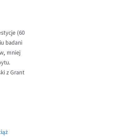
stycje (60
niu badani
w, mniej
pytu.
ki z Grant
ciąż