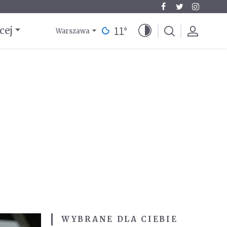
11
°
cej
Warszawa
WYBRANE DLA CIEBIE