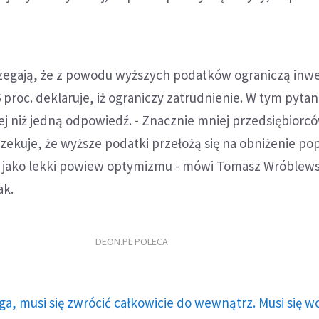
rzegają, że z powodu wyższych podatków ograniczą inwe
6 proc. deklaruje, iż ograniczy zatrudnienie. W tym pyta
j niż jedną odpowiedź. - Znacznie mniej przedsiębiorcó
oczekuje, że wyższe podatki przełożą się na obniżenie po
 jako lekki powiew optymizmu - mówi Tomasz Wróblews
ak.
DEON.PL POLECA
ga, musi się zwrócić całkowicie do wewnątrz. Musi się w