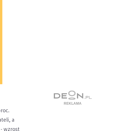
roc.
eli, a
 - wzrost