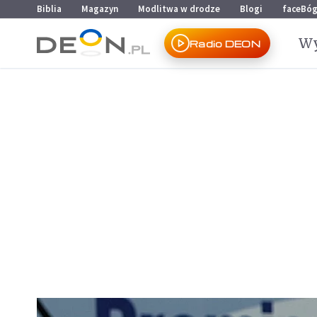
Przejdź do menu głównego
Przejdź do treści
Biblia
Magazyn
Modlitwa w drodze
Blogi
faceBó
Wy
Radio DEON