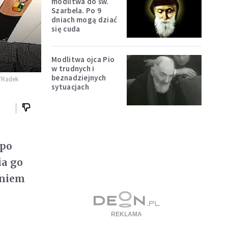
modlitwa do św.
Szarbela. Po 9
dniach mogą dziać
się cuda
Modlitwa ojca Pio
w trudnych i
beznadziejnych
P/Radek
sytuacjach
 po
ia go
eniem