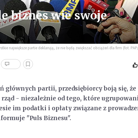
ale biznes wie swoje
kie największe partie deklarują, że nie będą zwiększać obciążeń dla firm (fot. PA
głównych partii, przedsiębiorcy boją się, że
ząd - niezależnie od tego, które ugrupowan
esie im podatki i opłaty związane z prowadz
nformuje "Puls Biznesu".