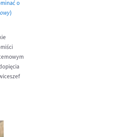
ominać o
howy
)
kie
omiści
systemowym
dopięcia
wiceszef