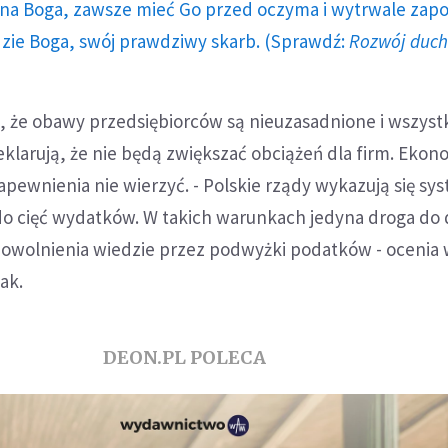
a Boga, zawsze mieć Go przed oczyma i wytrwale zap
dzie Boga, swój prawdziwy skarb. (Sprawdź:
Rozwój duc
, że obawy przedsiębiorców są nieuzasadnione i wszyst
eklarują, że nie będą zwiększać obciążeń dla firm. Ekon
apewnienia nie wierzyć. - Polskie rządy wykazują się 
do cięć wydatków. W takich warunkach jedyna droga do 
powolnienia wiedzie przez podwyżki podatków - ocenia 
ak.
DEON.PL POLECA