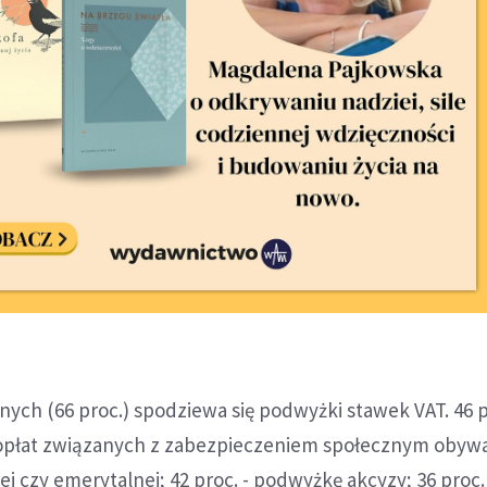
ych (66 proc.) spodziewa się podwyżki stawek VAT. 46 p
opłat związanych z zabezpieczeniem społecznym obywat
ej czy emerytalnej; 42 proc. - podwyżkę akcyzy; 36 proc.