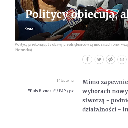
Politycy obiecują, 
ŚWIAT
Politycy przekonują, że obawy przedsiębiorców są nieuzasadnione i wszyst
Pietruszka)
14 lat temu
Mimo zapewnień 
wyborach nowy r
"Puls Biznesu" / PAP / pz
stworzą - podni
działalności - i