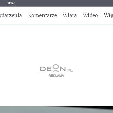
g
Sklep
Wię
darzenia
Komentarze
Wiara
Wideo