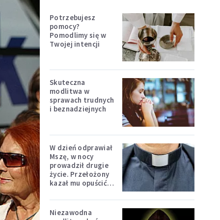
Potrzebujesz
pomocy?
Pomodlimy się w
Twojej intencji
Skuteczna
modlitwa w
sprawach trudnych
i beznadziejnych
W dzień odprawiał
Mszę, w nocy
prowadził drugie
życie. Przełożony
kazał mu opuścić
zakon
Niezawodna