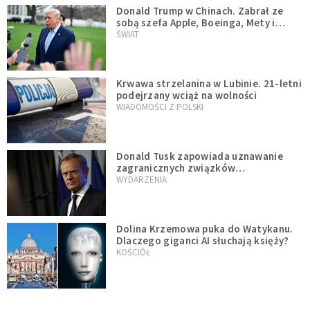
Donald Trump w Chinach. Zabrał ze
sobą szefa Apple, Boeinga, Mety i
Muska
ŚWIAT
Krwawa strzelanina w Lubinie. 21-letni
podejrzany wciąż na wolności
WIADOMOŚCI Z POLSKI
Donald Tusk zapowiada uznawanie
zagranicznych związków
jednopłciowych. "Państwo oblało ten
WYDARZENIA
test"
Dolina Krzemowa puka do Watykanu.
Dlaczego giganci AI słuchają księży?
KOŚCIÓŁ