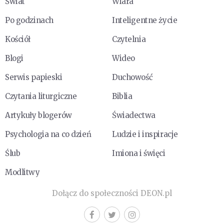
Świat
Wiara
Po godzinach
Inteligentne życie
Kościół
Czytelnia
Blogi
Wideo
Serwis papieski
Duchowość
Czytania liturgiczne
Biblia
Artykuły blogerów
Świadectwa
Psychologia na co dzień
Ludzie i inspiracje
Ślub
Imiona i święci
Modlitwy
Dołącz do społeczności DEON.pl