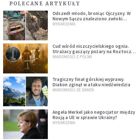
POLECANE ARTYKUŁY
Odszedł młodo, broniąc Ojczyzny. W
Nowym Sączu znaleziono zwłoki
mężczyzny z czasów potopu
WYDARZENIA
szwedzkiego
Cud wśród niszczycielskiego ognia.
Strażacy gaszący pożary na Roztoczu
opublikowali niezwykłe zdjęcie
WIADOMOŚCI Z POLSKI
Tragiczny finał górskiej wyprawy.
Diakon zginął w ataku niedźwiedzia
WIADOMOŚCI ZE ŚWIATA
Angela Merkel jako negocjator między
Rosją a UE w sprawie Ukrainy?
WYDARZENIA